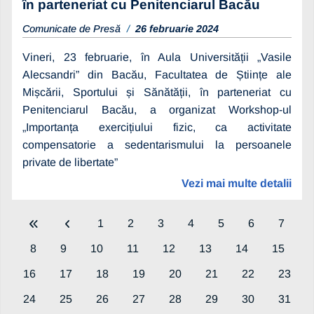
în parteneriat cu Penitenciarul Bacău
Comunicate de Presă
26 februarie 2024
Vineri, 23 februarie, în Aula Universității „Vasile
Alecsandri” din Bacău, Facultatea de Științe ale
Mișcării, Sportului și Sănătății, în parteneriat cu
Penitenciarul Bacău, a organizat Workshop-ul
„Importanța exercițiului fizic, ca activitate
compensatorie a sedentarismului la persoanele
private de libertate”
Vezi mai multe detalii
1
2
3
4
5
6
7
8
9
10
11
12
13
14
15
16
17
18
19
20
21
22
23
24
25
26
27
28
29
30
31