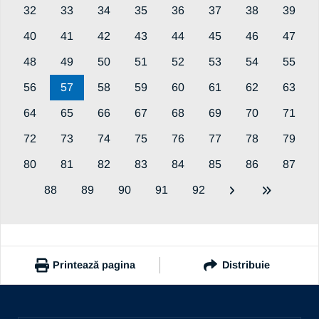
32
33
34
35
36
37
38
39
40
41
42
43
44
45
46
47
48
49
50
51
52
53
54
55
56
57
58
59
60
61
62
63
64
65
66
67
68
69
70
71
72
73
74
75
76
77
78
79
80
81
82
83
84
85
86
87
88
89
90
91
92
Printează pagina
Distribuie
https://www.ub.ro/stiri-si-evenimente/toate-noutatile