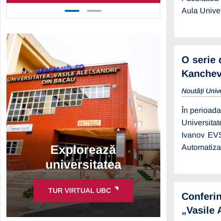
Aula Univer
O serie 
Kanchev
Noutăți Univ
În perioada
Universitat
Ivanov EVS
Explorează
Automatiza
universitatea
TUR VIRTUAL UBC
Conferin
„Vasile 