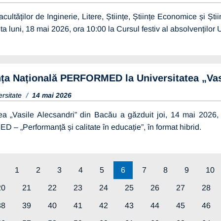
acultăților de Inginerie, Litere, Științe, Științe Economice și Șt
ita luni, 18 mai 2026, ora 10:00 la Cursul festiv al absolvenților
ța Națională PERFORMED la Universitatea „Vas
ersitate
14 mai 2026
tea „Vasile Alecsandri” din Bacău a găzduit joi, 14 mai 2026,
 „Performanță și calitate în educație”, în format hibrid.
1
2
3
4
5
6
7
8
9
10
20
21
22
23
24
25
26
27
28
38
39
40
41
42
43
44
45
46