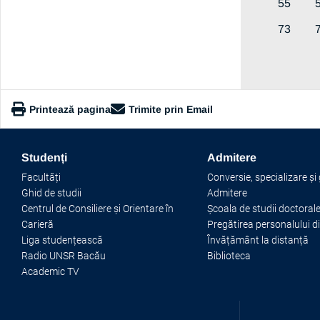
55
73
Printează pagina
Trimite prin Email
https://www.ub.ro/stiri-si-evenimente/toate-noutatile
Studenți
Admitere
Copiază link
Facultăți
Conversie, specializare și
Ghid de studii
Admitere
Centrul de Consiliere și Orientare în
Școala de studii doctoral
Carieră
Pregătirea personalului d
Liga studențească
Învățământ la distanță
Radio UNSR Bacău
Biblioteca
Academic TV