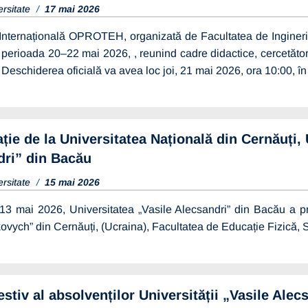
ersitate
17 mai 2026
Internațională OPROTEH, organizată de Facultatea de Inginerie 
 perioada 20–22 mai 2026, , reunind cadre didactice, cercetători,
. Deschiderea oficială va avea loc joi, 21 mai 2026, ora 10:00, în
ție de la Universitatea Națională din Cernăuți, U
dri” din Bacău
ersitate
15 mai 2026
13 mai 2026, Universitatea „Vasile Alecsandri” din Bacău a prim
ovych” din Cernăuți, (Ucraina), Facultatea de Educație Fizică, 
estiv al absolvenților Universității „Vasile Ale