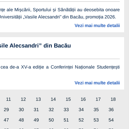
iințe ale Mișcării, Sportului și Sănătății au deosebita onoare
 Universității „Vasile Alecsandri” din Bacău, promoția 2026.
Vezi mai multe detalii
ile Alecsandri” din Bacău
 cea de-a XV-a ediție a Conferinței Naționale Studențești
Vezi mai multe detalii
11
12
13
14
15
16
17
18
29
30
31
32
33
34
35
36
47
48
49
50
51
52
53
54