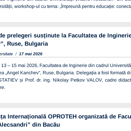
sității, workshop-ul cu tema: „Împreună pentru educație: conecta
de prelegeri susținute la Facultatea de Ingineri
”, Ruse, Bulgaria
ersitate
17 mai 2026
 13 – 15 mai 2026, Facultatea de Inginerie din cadrul Universităț
ea „Angel Kanchev”, Ruse, Bulgaria. Delegația a fost formată din 
TATIEV și Prof. dr. ing. Nikolay Petkov VALOV, cadre didactic
re.
ța Internațională OPROTEH organizată de Facult
Alecsandri” din Bacău