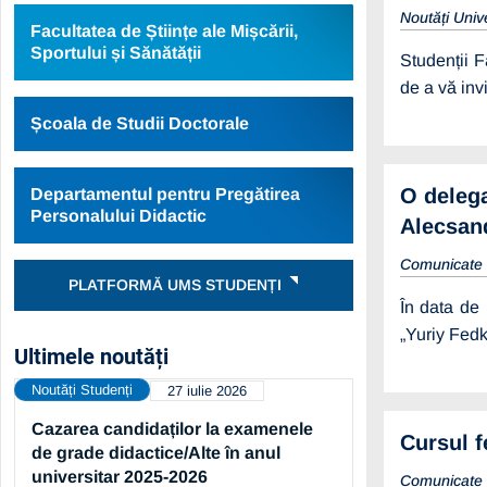
Noutăți Univ
Facultatea de Științe ale Mișcării,
Sportului și Sănătății
Studenții F
de a vă inv
Școala de Studii Doctorale
O delega
Departamentul pentru Pregătirea
Personalului Didactic
Alecsan
Comunicate
PLATFORMĂ UMS STUDENȚI
În data de 
„Yuriy Fedk
Ultimele noutăți
Noutăți Studenți
27 iulie 2026
Cazarea candidaților la examenele
Cursul f
de grade didactice/Alte în anul
universitar 2025-2026
Comunicate