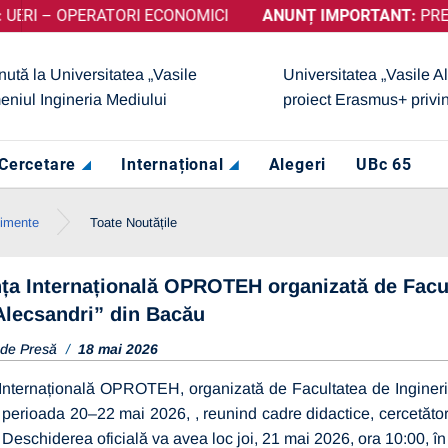
 OPERATORI ECONOMICI
ȚINUT CALIFICATIVUL „GRAD DE ÎNCREDERE RIDICAT”, ACORD
ANUNȚ IMPORTANT:
PRELUNGIRE
nută la Universitatea „Vasile
Universitatea „Vasile A
eniul Ingineria Mediului
proiect Erasmus+ privi
Cercetare
Internațional
Alegeri
UBc 65
nimente
Toate Noutățile
ța Internațională OPROTEH organizată de Facult
Alecsandri” din Bacău
 de Presă
18 mai 2026
Internațională OPROTEH, organizată de Facultatea de Inginerie 
 perioada 20–22 mai 2026, , reunind cadre didactice, cercetători,
. Deschiderea oficială va avea loc joi, 21 mai 2026, ora 10:00, în