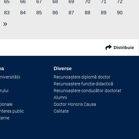
65
66
67
68
69
70
71
72
83
84
85
86
87
88
89
90
Distribuie
ea
Diverse
iversității
Recunoaștere diplomă doctor
Recunoaștere funcție didactică
rului
Recunoaștere conducător doctorat
Alumni
ționale
Doctor Honoris Causa
interes public
Calitate
terne