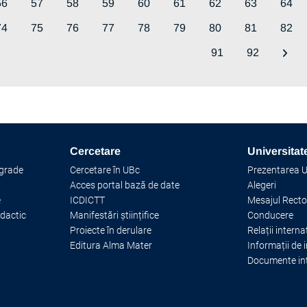
56
57
58
59
60
61
62
63
64
74
75
76
77
78
79
80
81
82
91
92
Cercetare
Universitat
 grade
Cercetare în UBc
Prezentarea Un
Acces portal bază de date
Alegeri
e
ICDICTT
Mesajul Recto
idactic
Manifestări științifice
Conducere
Proiecte în derulare
Relații interna
Editura Alma Mater
Informații de 
Documente in