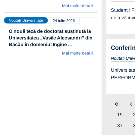
Mai multe detalii
Studenții F
de a vă inv
Noutăți Universitate
24 iulie 2026
O nouă teză de doctorat susținută la
Universitatea „Vasile Alecsandri” din
Bacău în domeniul Ingine ...
Conferin
Mai multe detalii
Noutăți Univ
Universita
PERFORMED –
19
37