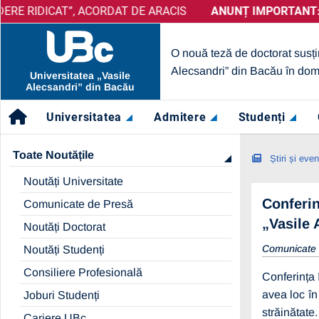
CAT”, ACORDAT DE ARACIS
ANUNȚ IMPORTANT:
PRELUNGIRE SELECȚIE PARTENERI –
ANUNȚ IMPORTANT:
UBc A OB
O nouă teză de doctorat susți
Alecsandri” din Bacău în dom
Universitatea „Vasile
Alecsandri” din Bacău
Universitatea
Admitere
Studenți
Toate Noutățile
Știri și eve
Noutăți Universitate
Conferin
Comunicate de Presă
„Vasile 
Noutăți Doctorat
Comunicate
Noutăți Studenți
Consiliere Profesională
Conferința 
avea loc în
Joburi Studenți
străinătate
Cariere UBc