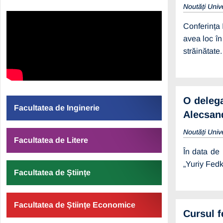
Noutăți Univ
Conferința 
avea loc în
străinătate
O delega
Facultatea de Inginerie
Alecsan
Noutăți Univ
Facultatea de Litere
În data de 
„Yuriy Fedk
Facultatea de Științe
Facultatea de Științe Economice
Cursul f