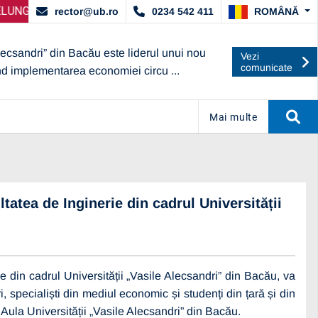
AT DE ARACIS
 SELECȚIE PARTENERI – OPERATORI ECONOMICI
ANUNȚ IMPORTANT:
UBc A OBȚINUT CALIF
ANUNȚ 
ROMÂNĂ
rector@ub.ro
0234 542 411
lecsandri” din Bacău este liderul unui nou
Vezi
comunicate
nd implementarea economiei circu ...
Mai multe
atea de Inginerie din cadrul Universității
din cadrul Universității „Vasile Alecsandri” din Bacău, va
 specialiști din mediul economic și studenți din țară și din
 Aula Universității „Vasile Alecsandri” din Bacău.