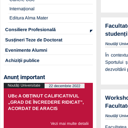
Internațional
Editura Alma Mater
Facultat
Consiliere Profesională
studenți
Susțineri Teze de Doctorat
Noutăți Univ
Evenimente Alumni
În contextu
Achiziții publice
Sportului ș
dezvoltării
Anunț important
Noutăți Universitate
Noutăți Univers
22 decembrie 2022
UBc A OBȚINUT CALIFICATIVUL
PRELUNGI
Workshop
„GRAD DE ÎNCREDERE RIDICAT”,
PARTENERI
Facultat
ACORDAT DE ARACIS
ECONOMIC
Noutăți Univ
Vezi mai multe detalii
Facultatea 