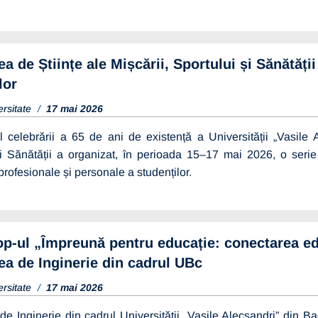
ea de Științe ale Mișcării, Sportului și Sănătăți
lor
ersitate
17 mai 2026
l celebrării a 65 de ani de existență a Universității „Vasile 
i Sănătății a organizat, în perioada 15–17 mai 2026, o serie 
 profesionale și personale a studenților.
itate
13 martie 2026
RE SELECȚIE
-ul „Împreună pentru educație: conectarea edu
 – OPERATORI
ea de Inginerie din cadrul UBc
I
ersitate
17 mai 2026
Vezi mai multe detalii
de Inginerie din cadrul Universității „Vasile Alecsandri” din 