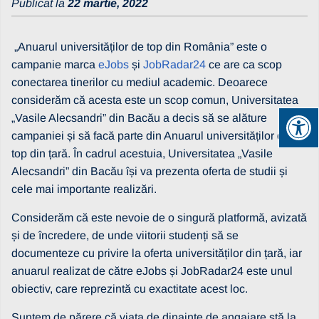
Publicat la
22 martie, 2022
„Anuarul universităților de top din România” este o
campanie marca
eJobs
și
JobRadar24
ce are ca scop
conectarea tinerilor cu mediul academic. Deoarece
considerăm că acesta este un scop comun, Universitatea
„Vasile Alecsandri” din Bacău a decis să se alăture
campaniei și să facă parte din Anuarul universităților de
top din țară. În cadrul acestuia, Universitatea „Vasile
Alecsandri” din Bacău își va prezenta oferta de studii și
cele mai importante realizări.
Considerăm că este nevoie de o singură platformă, avizată
și de încredere, de unde viitorii studenți să se
documenteze cu privire la oferta universităților din țară, iar
anuarul realizat de către eJobs și JobRadar24 este unul
obiectiv, care reprezintă cu exactitate acest loc.
Suntem de părere că viața de dinainte de angajare stă la