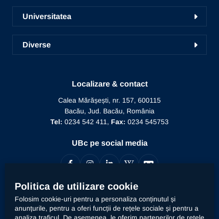
Liga studențească
Cercetare în UBc
Școala de studii doctorale
Universitatea
Radio UNSR Bacău
Acces portal bază de date
Pregătirea personalului didactic
Prezentarea Universității
Academic TV
ICDICTT
Diverse
Învățământ la distanță
Alegeri
Manifestări științifice
Recunoaștere diplomă doctor
Biblioteca
Mesajul Rectorului
Proiecte în derulare
Recunoaștere funcție didactică
Localizare & contact
Conducere
Editura Alma Mater
Recunoaștere conducător doctorat
Calea Mărășești, nr. 157, 600115
Relații internaționale
Bacău, Jud. Bacău, România
Alumni
Informații de interes public
Tel:
0234 542 411,
Fax:
0234 545753
Doctor Honoris Causa
Documente interne
UBc pe social media
Calitate
Politica de utilizare cookie
Contact
Folosim cookie-uri pentru a personaliza conținutul și
anunțurile, pentru a oferi funcții de rețele sociale și pentru a
analiza traficul. De asemenea, le oferim partenerilor de rețele