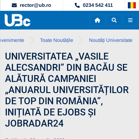
rector@ub.ro
0234 542 411
i evenimente
Toate Noutățile
Noutăți Universitate
UNIVERSITATEA „VASILE
ALECSANDRI” DIN BACĂU SE
ALĂTURĂ CAMPANIEI
„ANUARUL UNIVERSITĂȚILOR
DE TOP DIN ROMÂNIA”,
INIȚIATĂ DE EJOBS ȘI
JOBRADAR24