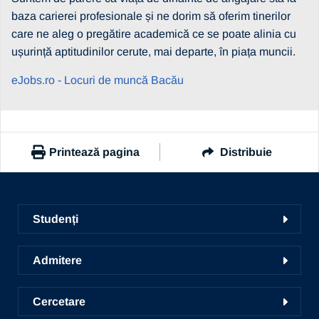
baza carierei profesionale și ne dorim să oferim tinerilor
care ne aleg o pregătire academică ce se poate alinia cu
ușurință aptitudinilor cerute, mai departe, în piața muncii.
eJobs.ro - Locuri de muncă Bacău
Printează pagina
Distribuie
https://www.ub.ro/stiri-si-evenimente/universitatea-vasile-
alecsandri-din-bacau-se-alatura-campaniei-anuarul-
Studenți
universitatilor-de-top-din-romania-initiata-de-ejobs-si-
Facultăți
jobradar24
Admitere
Copiază link
Ghid de studii
Conversie, specializare și grade
Centrul de Consiliere și Orientare în Carieră
Cercetare
Admitere