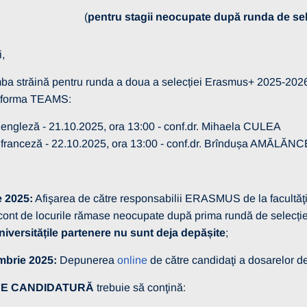
(
pentru stagii neocupate după runda de sele
,
mba străină pentru runda a doua a selecției Erasmus+ 2025-2026 p
atforma TEAMS:
 engleză - 21.10.2025, ora 13:00 - conf.dr. Mihaela CULEA
 franceză - 22.10.2025, ora 13:00 - conf.dr. Brîndușa AMĂLĂNC
 2025:
Afişarea de către responsabilii ERASMUS de la facult­ăţi a
cont de locurile rămase neocupate după prima rundă de selecți
universitățile partenere nu sunt deja depășite
;
mbrie 2025:
Depunerea
online
de către candidaţi a dosarelor de
E CANDIDATURĂ
trebuie să conţină: