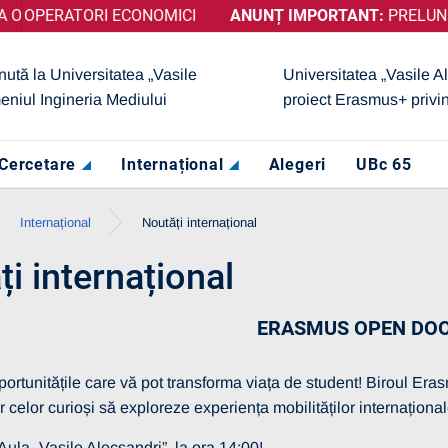
I ECONOMICI
CATIVUL „GRAD DE ÎNCREDERE RIDICAT”, ACORDAT DE ARACI
ANUNȚ IMPORTANT:
PRELUNGIRE SELECȚI
nută la Universitatea „Vasile
Universitatea „Vasile A
eniul Ingineria Mediului
proiect Erasmus+ privi
Cercetare
Internațional
Alegeri
UBc 65
Internațional
Noutăți internațional
itate
13 martie 2026
i internațional
RE SELECȚIE
 – OPERATORI
I
ERASMUS OPEN DOO
Vezi mai multe detalii
portunitățile care vă pot transforma viața de student! Biroul E
r celor curioși să exploreze experiența mobilităților internațional
ula „Vasile Alecsandri”, la ora 14:00!