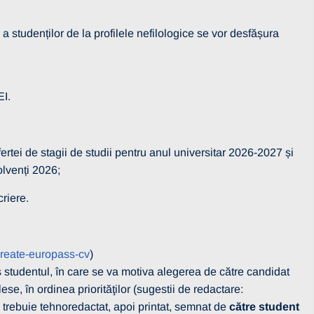
studenților de la profilele nefilologice se vor desfășura
I.
rtei de stagii de studii pentru anul universitar 2026-2027 și
olvenți 2026;
riere.
create-europass-cv
)
s studentul, în care se va motiva alegerea de către candidat
se, în ordinea priorităţilor (sugestii de redactare:
trebuie tehnoredactat, apoi printat, semnat de
către student