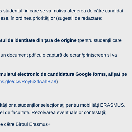
is studentul, în care se va motiva alegerea de către candidat
se, în ordinea priorităţilor (sugestii de redactare:
 de identitate din ţara de origine
(pentru studenții care
e un document pdf cu o captură de ecran/printscreen si va
mularul electronic de candidatura Google forms, afişat pe
orms.gle/dcwRoy5i2tfAahBZ8
)
ăţilor a studenţilor selecţionaţi pentru mobilităţi ERASMUS,
 nivel de facultate. Rezolvarea eventualelor contestații;
le către Biroul Erasmus+