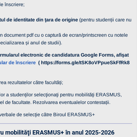
e înscriere;
 de identitate din ţara de origine
(pentru studenții care nu
 un document pdf cu o captură de ecran/printscreen cu notele
cializarea și anul de studii).
ormularul electronic de candidatura Google Forms, afişat
lar de înscriere
( https://forms.gle/tSK8oVPpueSkFfRk8
ea rezultatelor către facultăți;
lor a studenţilor selecţionaţi pentru mobilităţi ERASMUS,
 nivel de facultate. Rezolvarea eventualelor contestații.
or verbale de selecţie către Biroul ERASMUS+
tru mobilităţi ERASMUS+ în anul 2025-2026