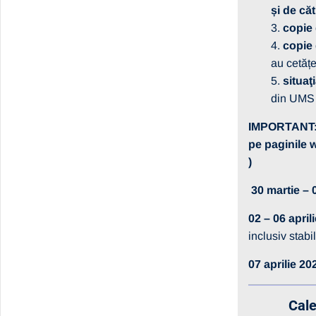
și de că
copie 
copie 
au cetăț
situaţ
din UMS d
IMPORTANT: T
pe paginile 
)
30 martie – 0
02 – 06 april
inclusiv stabil
07 aprilie 20
Cale