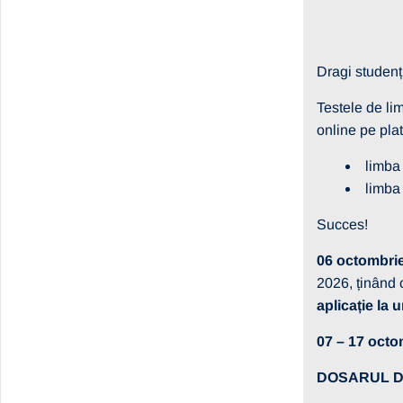
Dragi studenți
Testele de li
online pe pl
limba
limba
Succes!
06 octombrie
2026, ținând 
aplicație la 
07 – 17 octo
DOSARUL D