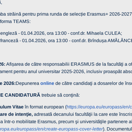
,
mba străină pentru prima runda de selecție Erasmus+ 2026-2027 a 
atforma TEAMS:
 engleză - 01.04.2026, ora 13:00 - conf.dr. Mihaela CULEA;
 franceză - 01.04.2026, ora 13:00 - conf.dr. Brîndușa AMĂLĂNCE
26
:
Afișarea de către responsabilii ERASMUS de la facult­ăţi a ofe
sament pentru anul universitar 2025-2026, inclusiv proaspăt abs
ie 2026:
Depunerea
online
de către candidaţi a dosarelor de însc
E CANDIDATURĂ
trebuie să conţină:
culum Vitae
în format european (
https://europa.eu/europass/en/
are de intenţie,
adresată decanului facultăţii la care este înscri
a într-o mobilitate Erasmus, precum şi universităţile partenere ale
uropa.eu/europass/en/create-europass-cover-letter
). Documentul 