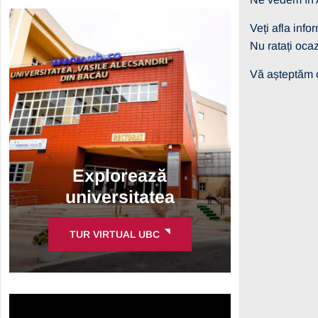
Veți afla info
Nu ratați oca
Vă așteptăm 
Explorează
universitatea
TUR VIRTUAL UBC