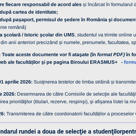
tre fiecare responsabil de acord ales
și încărcat în formularul d
după cartea de identitate;
după pașaport, permisul de ședere în România şi documentul
enie română)
ia şcolară / Istoric şcolar din UMS
, studentul va trimite online
in anii anteriori precizând și numele, prenumele, facultatea, spe
oate aceste documente vor fi ataşate (în
format PDF)
în f
web ale facultăţilor şi pe pagina Biroului ERASMUS+ -
formu
1 aprilie 2026:
Susţinerea testelor de limba străină și transmiter
ie 2026:
Desemnarea de către Comisiile de selecţie ale facultăţi
irea priorităţilor (titulari, rezerve, respinşi), şi afişarea listei la
26:
Transmiterea de către coordonatorii facultăților a procesel
ndarul rundei a doua de selecţie a studenţilorpen