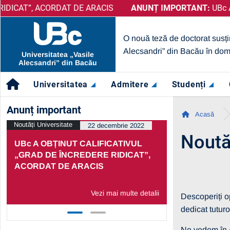
AT DE ARACIS
IMPORTANT:
PRELUNGIRE SELECȚIE PARTENERI – OPERATOR
ANUNȚ IMPORTANT:
UBc A OBȚINUT CALIFI
O nouă teză de doctorat susți
Alecsandri” din Bacău în dom
Universitatea „Vasile
Alecsandri” din Bacău
Universitatea
Admitere
Studenți
Anunț important
Acasă
Noutăți Universitate
Noutăți Univers
22 decembrie 2022
Noutăț
UBc A OBȚINUT CALIFICATIVUL
PRELUNGI
„GRAD DE ÎNCREDERE RIDICAT”,
PARTENERI
ACORDAT DE ARACIS
ECONOMIC
Vezi mai multe detalii
Descoperiți o
dedicat tuturo
Ne vedem în A