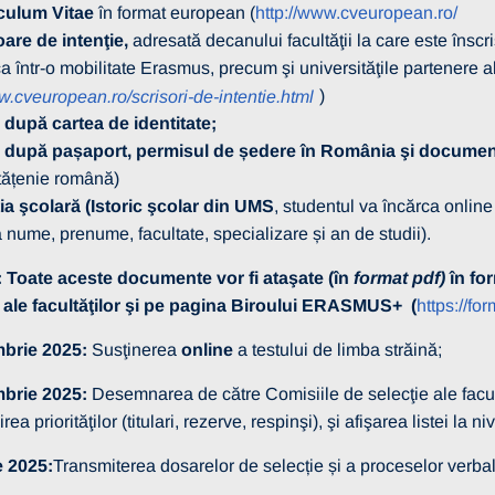
culum Vitae
în format european (
http://www.cveuropean.ro/
oare de intenţie,
adresată decanului facultăţii la care este înscr
a într-o mobilitate Erasmus, precum şi universităţile partenere ale
)
w.cveuropean.ro/scrisori-de-intentie.html
 după cartea de identitate;
 după pașaport, permisul de ședere în România şi documentul
tățenie română)
ţia şcolară (Istoric şcolar din UMS
, studentul va încărca onlin
nume, prenume, facultate, specializare și an de studii).
oate aceste documente vor fi ataşate (în
format pdf)
în for
 ale facultăţilor şi pe pagina Biroului ERASMUS+ (
https://f
mbrie 2025:
Susţinerea
online
a testului de limba străină;
mbrie 2025:
Desemnarea de către Comisiile de selecţie ale facult
irea priorităţilor (titulari, rezerve, respinşi), şi afişarea listei la
 2025:
Transmiterea dosarelor de selecție și a proceselor verba