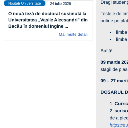
Dragi studenți
Noutăți Universitate
24 iulie 2026
O nouă teză de doctorat susținută la
Testele de li
Universitatea „Vasile Alecsandri” din
online pe pl
Bacău în domeniul Ingine ...
limba
Mai multe detalii
limba
Baftă!
09 martie 20
stagii de pla
09 – 27 mart
DOSARUL D
Curri
scriso
de a plec
https://e