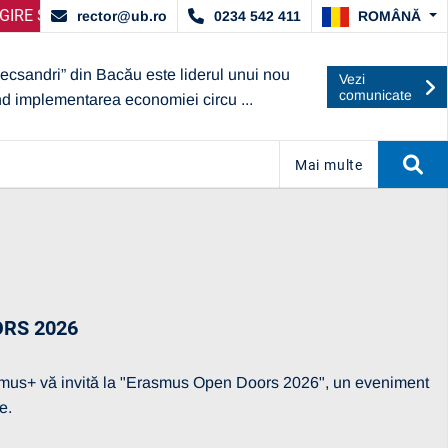
S
E PARTENERI – OPERATORI ECONOMICI
ANUNȚ IMPORTANT:
UBc A OBȚINUT CALIFICATIVUL „GR
ANUNȚ IMPORTAN
ROMÂNĂ
rector@ub.ro
0234 542 411
lecsandri” din Bacău este liderul unui nou
Vezi
comunicate
nd implementarea economiei circu ...
Mai multe
RS 2026
rasmus+ vă invită la "Erasmus Open Doors 2026", un eveniment
e.