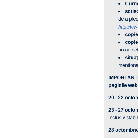
Curri
scris
de a plec
http://ww
copie
copie
nu au ce
situa
mentiona 
IMPORTANT: T
paginile web
20 - 22 octo
23 - 27 octo
inclusiv stabil
28 octombrie