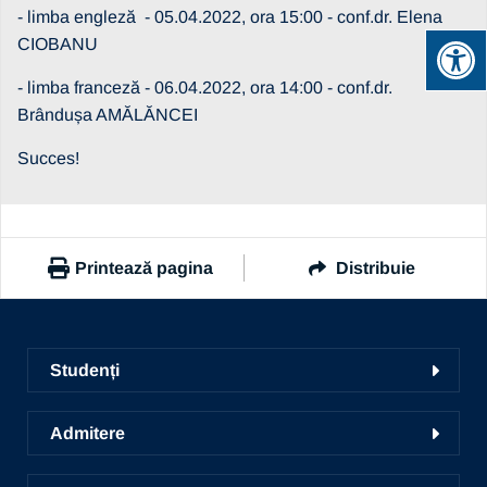
- limba engleză - 05.04.2022, ora 15:00 - conf.dr. Elena
CIOBANU
- limba franceză - 06.04.2022, ora 14:00 - conf.dr.
Brândușa AMĂLĂNCEI
Succes!
Printează pagina
Distribuie
https://www.ub.ro/stiri-si-evenimente/testele-de-limba-
straina-pentru-selectia-erasmus
Studenți
Copiază link
Facultăți
Admitere
Ghid de studii
Conversie, specializare și grade