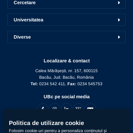
Centrul de Consiliere și Orientare în Carieră
Cercetare
Admitere
Liga studențească
Cercetare în UBc
Școala de studii doctorale
Universitatea
Radio UNSR Bacău
Acces portal bază de date
Pregătirea personalului didactic
Prezentarea Universității
Academic TV
ICDICTT
Diverse
Învățământ la distanță
Alegeri
Manifestări științifice
Recunoaștere diplomă doctor
Biblioteca
Mesajul Rectorului
Proiecte în derulare
Recunoaștere funcție didactică
Localizare & contact
Conducere
Editura Alma Mater
Recunoaștere conducător doctorat
Calea Mărășești, nr. 157, 600115
Relații internaționale
Bacău, Jud. Bacău, România
Alumni
Informații de interes public
Tel:
0234 542 411,
Fax:
0234 545753
Doctor Honoris Causa
Documente interne
UBc pe social media
Calitate
Politica de utilizare cookie
Contact
Folosim cookie-uri pentru a personaliza conținutul și