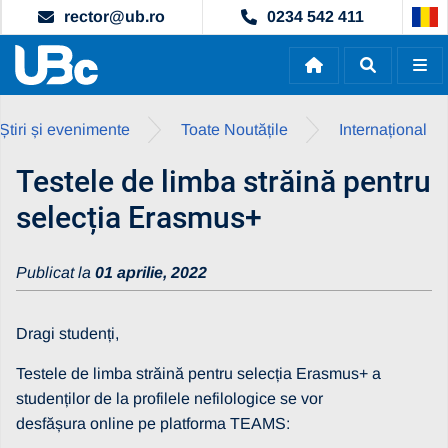
rector@ub.ro
0234 542 411
Știri și evenimente
Toate Noutățile
Internațional
Testele de limba străină pentru
selecția Erasmus+
Publicat la
01 aprilie, 2022
Dragi studenți,
Testele de limba străină pentru selecția Erasmus+ a
studenților de la profilele nefilologice se vor
desfășura online pe platforma TEAMS: