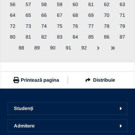
56
57
58
59
60
61
62
63
64
65
66
67
68
69
70
71
72
73
74
75
76
77
78
79
80
81
82
83
84
85
86
87
88
89
90
91
92
Printează pagina
Distribuie
https://www.ub.ro/stiri-si-evenimente/toate-noutatile
Copiază link
Studenți
Facultăți
Admitere
Ghid de studii