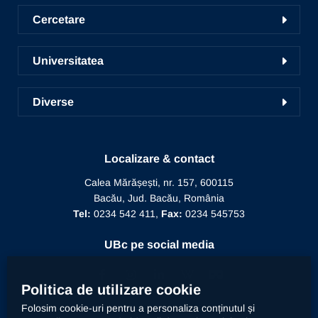
Conversie, specializare și grade
Centrul de Consiliere și Orientare în Carieră
Cercetare
Admitere
Liga studențească
Cercetare în UBc
Școala de studii doctorale
Universitatea
Radio UNSR Bacău
Acces portal bază de date
Pregătirea personalului didactic
Prezentarea Universității
Academic TV
ICDICTT
Diverse
Învățământ la distanță
Alegeri
Manifestări științifice
Recunoaștere diplomă doctor
Biblioteca
Mesajul Rectorului
Proiecte în derulare
Recunoaștere funcție didactică
Localizare & contact
Conducere
Editura Alma Mater
Recunoaștere conducător doctorat
Calea Mărășești, nr. 157, 600115
Relații internaționale
Bacău, Jud. Bacău, România
Alumni
Informații de interes public
Tel:
0234 542 411,
Fax:
0234 545753
Doctor Honoris Causa
Documente interne
UBc pe social media
Calitate
Politica de utilizare cookie
Folosim cookie-uri pentru a personaliza conținutul și