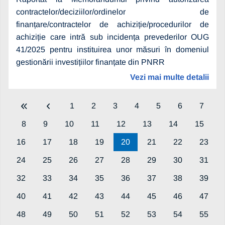
contractelor/deciziilor/ordinelor de
finanțare/contractelor de achiziție/procedurilor de
achiziție care intră sub incidența prevederilor OUG
41/2025 pentru instituirea unor măsuri în domeniul
gestionării investițiilor finanțate din PNRR
Vezi mai multe detalii
1
2
3
4
5
6
7
8
9
10
11
12
13
14
15
16
17
18
19
20
21
22
23
24
25
26
27
28
29
30
31
32
33
34
35
36
37
38
39
40
41
42
43
44
45
46
47
48
49
50
51
52
53
54
55