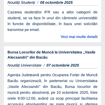
Noutăți Studenți
08 octombrie 2025
Cazarea studenților IFR sau a altor categorii de
studenți, se va face în unul din căminele universitătii
în functie de disponibilitate, în baza unei solicitări
transmise pe email.
Vezi mai multe detalii
Bursa Locurilor de Muncă la Universitatea „Vasile
Alecsandri” din Bacău
Noutăți Universitate
07 octombrie 2025
Agenția Județeană pentru Ocuparea Forței de Muncă
Bacău organizează, în parteneriat cu Universitatea
„Vasile Alecsandri” din Bacău, Bursa locurilor de
muncă pentru absolvenți, pe 10 octombrie 2025, între
orele 9:00-12:00, având ca scop principal facilitarea
accesului absolvenților pe piața muncii și oferirea