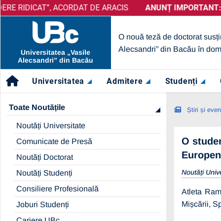
CAT”, ACORDAT DE ARACIS
ANUNȚ IMPORTANT:
PRELUNGIRE SELECȚIE PARTENERI –
ANUNȚ IMPORTANT:
UBc A OB
O nouă teză de doctorat susți
Alecsandri” din Bacău în dom
Universitatea „Vasile
Alecsandri” din Bacău
Universitatea
Admitere
Studenți
Toate Noutățile
Știri și eve
Noutăți Universitate
O studen
Comunicate de Presă
Europen
Noutăți Doctorat
Noutăți Univ
Noutăți Studenți
Consiliere Profesională
Atleta Ram
Mișcării, S
Joburi Studenți
Cariere UBc