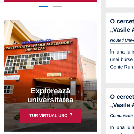
O cercet
„Vasile 
Noutăți Univ
În luna iul
unei burse
Génie Rural
Explorează
O cercet
universitatea
„Vasile 
TUR VIRTUAL UBC
Comunicate
În luna iul