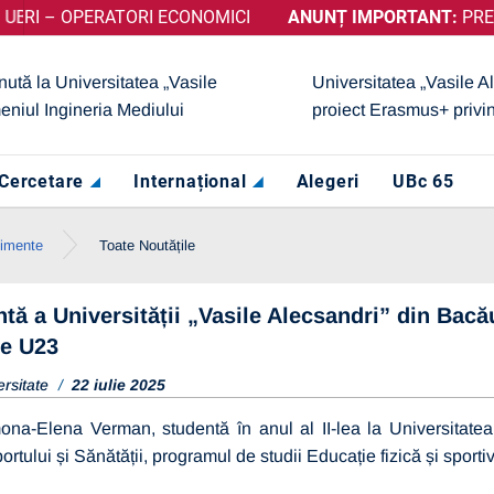
 OPERATORI ECONOMICI
ȚINUT CALIFICATIVUL „GRAD DE ÎNCREDERE RIDICAT”, ACORD
ANUNȚ IMPORTANT:
PRELUNGIRE
nută la Universitatea „Vasile
Universitatea „Vasile A
eniul Ingineria Mediului
proiect Erasmus+ privi
Cercetare
Internațional
Alegeri
UBc 65
nimente
Toate Noutățile
tă a Universității „Vasile Alecsandri” din Bac
e U23
ersitate
22 iulie 2025
ona-Elena Verman, studentă în anul al II-lea la Universitatea 
portului și Sănătății, programul de studii Educație fizică și spor