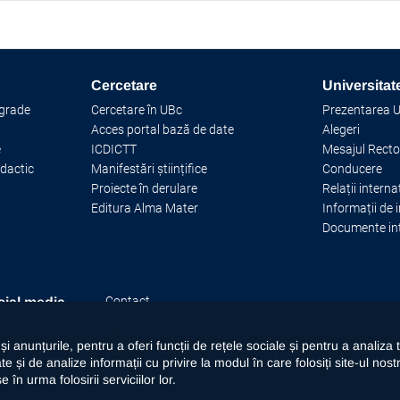
Cercetare
Universitat
 grade
Cercetare în UBc
Prezentarea Un
Acces portal bază de date
Alegeri
e
ICDICTT
Mesajul Recto
idactic
Manifestări științifice
Conducere
Proiecte în derulare
Relații interna
Editura Alma Mater
Informații de 
Documente in
Contact
ial media
Universitatea „Vasile Alecsandri” din Bacău prelucr
i anunțurile, pentru a oferi funcții de rețele sociale și pentru a analiza
mijloace automatizate. Accesați
declarația privind pr
te și de analize informații cu privire la modul în care folosiți site-ul nost
în urma folosirii serviciilor lor.
© 2026 Universitatea „Vasile Alecsandri” din