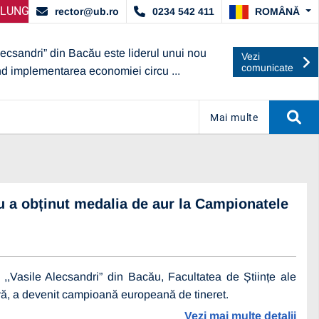
AT DE ARACIS
 SELECȚIE PARTENERI – OPERATORI ECONOMICI
ANUNȚ IMPORTANT:
UBc A OBȚINUT CALIF
ANUNȚ 
ROMÂNĂ
rector@ub.ro
0234 542 411
lecsandri” din Bacău este liderul unui nou
Vezi
comunicate
nd implementarea economiei circu ...
Mai multe
ău a obținut medalia de aur la Campionatele
,,Vasile Alecsandri” din Bacău, Facultatea de Științe ale
tivă, a devenit campioană europeană de tineret.
Vezi mai multe detalii