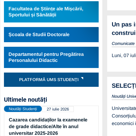
Facultatea de Științe ale Mișcării,
Sportului și Sănătății
Un pas i
construi
Școala de Studii Doctorale
Comunicate
Departamentul pentru Pregătirea
Luni, 07 iu
Personalului Didactic
PLATFORMĂ UMS STUDENȚI
SELECȚ
Noutăți Univ
Ultimele noutăți
Universita
Noutăți Studenți
27 iulie 2026
Consorțiulu
Cazarea candidaților la examenele
economici i
de grade didactice/Alte în anul
universitar 2025-2026