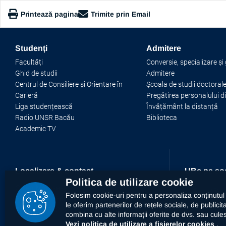
Printează pagina
Trimite prin Email
https://www.ub.ro/stiri-si-evenimente/toate-noutatile
Studenți
Admitere
Copiază link
Facultăți
Conversie, specializare și
Ghid de studii
Admitere
Centrul de Consiliere și Orientare în
Școala de studii doctoral
Carieră
Pregătirea personalului d
Liga studențească
Învățământ la distanță
Radio UNSR Bacău
Biblioteca
Academic TV
Localizare & contact
UBc pe soc
Politica de utilizare cookie
Calea Mărășești, nr. 157, 600115
Folosim cookie-uri pentru a personaliza conținutul ș
Bacău, Jud. Bacău, România
le oferim partenerilor de rețele sociale, de publicita
Tel:
0234 542 411,
Fax:
0234 545753
combina cu alte informații oferite de dvs. sau culese 
Vezi politica de utilizare a fișierelor cookies
.