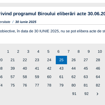
ivind programul Biroului eliberări acte 30.06.2
ersitate
30 iunie 2025
obiective, în data de 30 IUNIE 2025, nu se pot elibera acte de st
1
2
3
4
5
6
7
8
9
10
20
21
22
23
24
25
26
27
28
38
39
40
41
42
43
44
45
46
56
57
58
59
60
61
62
63
64
74
75
76
77
78
79
80
81
82
91
92