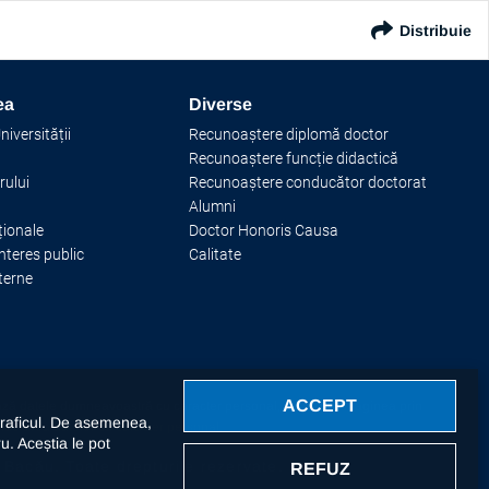
Distribuie
ea
Diverse
iversității
Recunoaștere diplomă doctor
Recunoaștere funcție didactică
rului
Recunoaștere conducător doctorat
Alumni
ționale
Doctor Honoris Causa
interes public
Calitate
terne
ACCEPT
ează datele dumneavoastră cu caracter personal, respectiv imaginea prin
 traficul. De asemenea,
elucrarea datelor cu caracter personal
.
ru. Aceștia le pot
 Bacău. Toate drepturile rezervate.
REFUZ