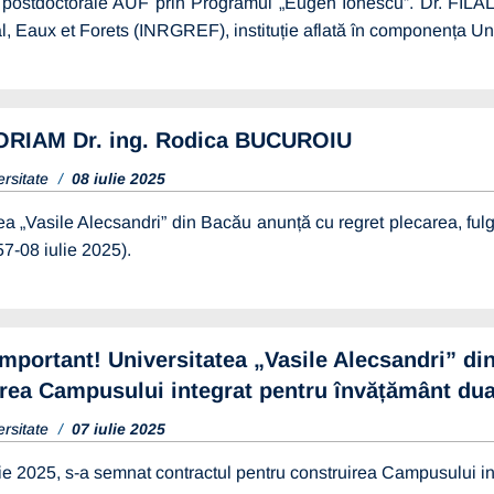
 postdoctorale AUF prin Programul „Eugen Ionescu”. Dr. FILALI
, Eaux et Forets (INRGREF), instituție aflată în componența Univ
RIAM Dr. ing. Rodica BUCUROIU
ersitate
08 iulie 2025
ea „Vasile Alecsandri” din Bacău anunță cu regret plecarea, f
7-08 iulie 2025).
mportant! Universitatea „Vasile Alecsandri” di
rea Campusului integrat pentru învățământ dua
ersitate
07 iulie 2025
lie 2025, s-a semnat contractul pentru construirea Campusului in