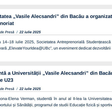
tatea „Vasile Alecsandri” din Bacău a organizat
noriat
 de Presă
22 iulie 2025
a 14–18 iulie 2025, Societatea Antreprenorială Studențească a
ară „ElevateYourIdea@UBc”, un eveniment dedicat dezvoltării co
tă a Universității „Vasile Alecsandri” din Bac
itate
13 martie 2026
e U23
RE SELECȚIE
 de Presă
22 iulie 2025
 – OPERATORI
I
ona-Elena Verman, studentă în anul al II-lea la Universitatea 
portului și Sănătății, programul de studii Educație fizică și spor
Vezi mai multe detalii