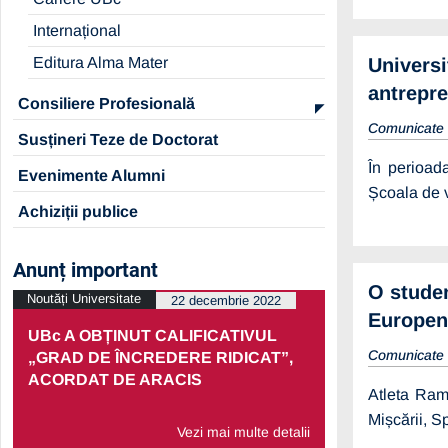
Internațional
Editura Alma Mater
Universi
antrepre
Consiliere Profesională
Comunicate
Susțineri Teze de Doctorat
În perioad
Evenimente Alumni
Școala de v
Achiziții publice
Anunț important
O studen
Noutăți Universitate
Noutăți Univers
22 decembrie 2022
Europen
UBc A OBȚINUT CALIFICATIVUL
PRELUNGI
Comunicate
„GRAD DE ÎNCREDERE RIDICAT”,
PARTENERI
ACORDAT DE ARACIS
ECONOMIC
Atleta Ram
Mișcării, S
Vezi mai multe detalii