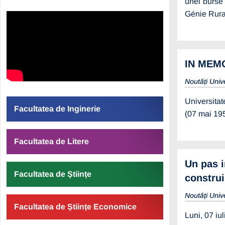
unei burse
Génie Rural
IN MEMO
Noutăți Univ
Universitat
Facultatea de Inginerie
(07 mai 195
Facultatea de Litere
Un pas i
Facultatea de Științe
construi
Noutăți Univ
Facultatea de Științe Economice
Luni, 07 iu