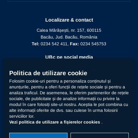
Manifestări științifice
Biblioteca
Recunoaștere diplomă doctor
Mesajul Rectorului
Proiecte în derulare
Recunoaștere funcție didactică
Conducere
Localizare & contact
Editura Alma Mater
Recunoaștere conducător doctorat
Calea Mărășești, nr. 157, 600115
Relații internaționale
Bacău, Jud. Bacău, România
Alumni
Informații de interes public
Tel:
0234 542 411,
Fax:
0234 545753
Doctor Honoris Causa
Documente interne
UBc pe social media
Calitate
Politica de utilizare cookie
Folosim cookie-uri pentru a personaliza conținutul și
anunțurile, pentru a oferi funcții de rețele sociale și pentru a
Contact
analiza traficul. De asemenea, le oferim partenerilor de rețele
sociale, de publicitate și de analize informații cu privire la
modul în care folosiți site-ul nostru. Aceștia le pot combina cu
Universitatea „Vasile Alecsandri” din Bacău prelucrează
alte informații oferite de dvs. sau culese în urma folosirii
datele dumneavoastră cu caracter personal, respectiv
serviciilor lor.
imaginea prin mijloace automatizate. Accesați
declarația
Vezi politica de utilizare a fișierelor cookies
.
privind prelucrarea datelor cu caracter personal
.