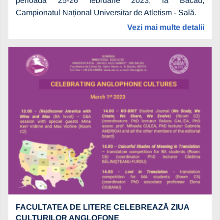
perioada 25-26 februarie 2023, la Bacău,
Campionatul Național Universitar de Atletism - Sală.
Vezi mai multe detalii
FACULTATEA DE LITERE CELEBREAZĂ ZIUA
CULTURILOR ANGLOFONE