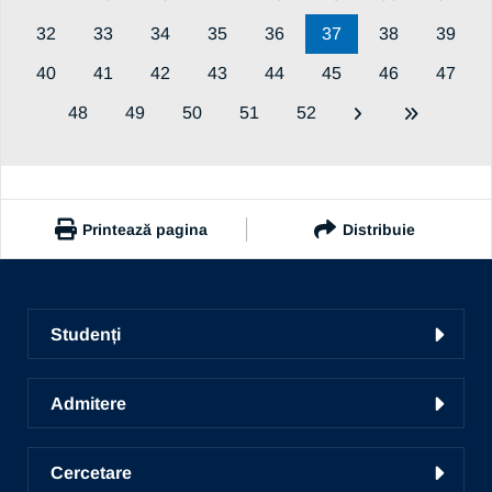
32
33
34
35
36
37
38
39
40
41
42
43
44
45
46
47
48
49
50
51
52
Printează pagina
Distribuie
https://www.ub.ro/stiri-si-evenimente/noutati-universitate
Copiază link
Studenți
Facultăți
Admitere
Ghid de studii
Conversie, specializare și grade
Centrul de Consiliere și Orientare în Carieră
Cercetare
Admitere