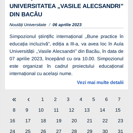
UNIVERSITATEA „VASILE ALECSANDRI”
DIN BACĂU
Noutăți Universitate
06 aprilie 2023
Simpozionul științific internațional ,,Bune practice în
educația incluzivă”, ediția a III-a, va avea loc în Aula
Universității ,,Vasile Alecsandri” din Bacău, în data de
07 aprilie 2023, începând cu ora 10.00. Simpozionul
este organizat în cadrul proiectului educațional
internațional cu același nume.
Vezi mai multe detalii
1
2
3
4
5
6
7
8
9
10
11
12
13
14
15
16
17
18
19
20
21
22
23
24
25
26
27
28
29
30
31