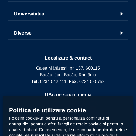
Liga studențească
Cercetare în UBc
Școala de studii doctorale
Radio UNSR Bacău
Universitatea
Acces portal bază de date
Pregătirea personalului didactic
Academic TV
Prezentarea Universității
ICDICTT
Învățământ la distanță
Diverse
Alegeri
Manifestări științifice
Biblioteca
Recunoaștere diplomă doctor
Mesajul Rectorului
Proiecte în derulare
Recunoaștere funcție didactică
Conducere
Localizare & contact
Editura Alma Mater
Recunoaștere conducător doctorat
Calea Mărășești, nr. 157, 600115
Relații internaționale
Bacău, Jud. Bacău, România
Alumni
Informații de interes public
Tel:
0234 542 411,
Fax:
0234 545753
Doctor Honoris Causa
Documente interne
UBc pe social media
Calitate
Politica de utilizare cookie
Folosim cookie-uri pentru a personaliza conținutul și
anunțurile, pentru a oferi funcții de rețele sociale și pentru a
Contact
analiza traficul. De asemenea, le oferim partenerilor de rețele
sociale, de publicitate și de analize informații cu privire la