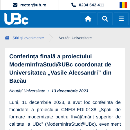
rector@ub.ro
0234 542 411
Știri și evenimente
Noutăți Universitate
Conferința finală a proiectului
ModernInfraStud@UBc coordonat de
Universitatea „Vasile Alecsandri” din
Bacău
Noutăți Universitate
13 decembrie 2023
Luni, 11 decembrie 2023, a avut loc conferința de
închidere a proiectului CNFIS-FDI-0138 „Spații de
formare modernizate pentru învățământ superior de
calitate la UBc” (ModernInfraStud@UBc), eveniment