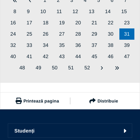
1
2
3
4
5
6
7
8
9
10
11
12
13
14
15
16
17
18
19
20
21
22
23
24
25
26
27
28
29
30
31
32
33
34
35
36
37
38
39
40
41
42
43
44
45
46
47
48
49
50
51
52
Printează pagina
Distribuie
https://www.ub.ro/stiri-si-evenimente/noutati-universitate
Copiază link
Studenți