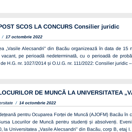
OST SCOS LA CONCURS Consilier juridic
c
17 octombrie 2022
tea „Vasile Alecsandri” din Bacău organizează în data de 15
l vacant, pe perioadă nedeterminată, cu o perioadă de probă
de H.G. nr. 1027/2014 și O.U.G. nr. 111/2022: Consilier juridic – 1
LOCURILOR DE MUNCĂ LA UNIVERSITATEA „V
ersitate
14 octombrie 2022
dețeană pentru Ocuparea Forței de Muncă (AJOFM) Bacău în col
Bursa Locurilor de Muncă pentru studenți și absolvenți. Evenim
, la Universitatea „Vasile Alecsandri” din Bacău, corp B, etaj I. S