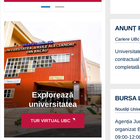
ANUNȚ P
Cariere UB
Universita
contractua
completată 
Explorează
BURSA 
universitatea
Noutăți Univ
TUR VIRTUAL UBC
Agenția Ju
organizat 
09:00-12:00