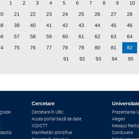
1
2
3
4
5
6
7
8
9
10
20
21
22
23
24
25
26
27
28
38
39
40
41
42
43
44
45
46
56
57
58
59
60
61
62
63
64
74
75
76
77
78
79
80
81
82
91
92
93
94
95
Cercetare
Universitat
 grade
Cercetare în UBc
Prezentarea Un
Acces portal bază de date
Alegeri
e
ICDICTT
Mesajul Recto
idactic
Manifestări științifice
Conducere