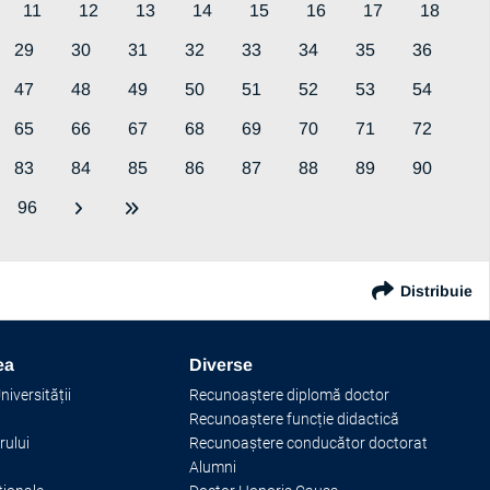
11
12
13
14
15
16
17
18
29
30
31
32
33
34
35
36
47
48
49
50
51
52
53
54
65
66
67
68
69
70
71
72
83
84
85
86
87
88
89
90
96
Distribuie
ea
Diverse
iversității
Recunoaștere diplomă doctor
Recunoaștere funcție didactică
rului
Recunoaștere conducător doctorat
Alumni