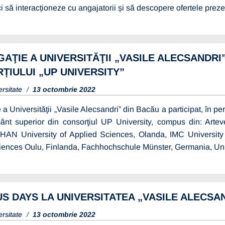
ci să interacționeze cu angajatorii și să descopere ofertele preze
AŢIE A UNIVERSITĂŢII „VASILE ALECSANDRI”
ȚIULUI „UP UNIVERSITY”
ersitate
13 octombrie 2022
a Universităţii „Vasile Alecsandri” din Bacău a participat, în peri
ânt superior din consorţiul UP University, compus din: Artev
, HAN University of Applied Sciences, Olanda, IMC Universit
ences Oulu, Finlanda, Fachhochschule Münster, Germania, Unive
S DAYS LA UNIVERSITATEA „VASILE ALECSA
ersitate
13 octombrie 2022