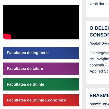
venit dorni
O DELEG
CONSOR
Noutăți Univ
Facultatea de Inginerie
O delegaţie 
de învăţăm
consorţiu)
Facultatea de Litere
Applied Sci
Facultatea de Științe
ERASMU
Facultatea de Științe Economice
Noutăți Univ