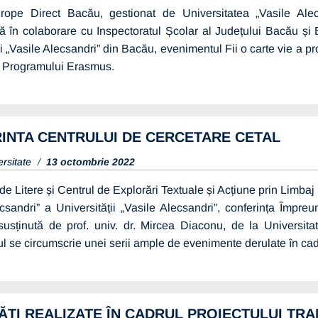
rope Direct Bacău, gestionat de Universitatea „Vasile Ale
 în colaborare cu Inspectoratul Școlar al Județului Bacău și 
ii „Vasile Alecsandri” din Bacău, evenimentul Fii o carte vie a pr
a Programului Erasmus.
INTA CENTRULUI DE CERCETARE CETAL
ersitate
13 octombrie 2022
de Litere și Centrul de Explorări Textuale și Acțiune prin Limb
ecsandri” a Universității „Vasile Alecsandri”, conferința Împ
 susținută de prof. univ. dr. Mircea Diaconu, de la Universi
l se circumscrie unei serii ample de evenimente derulate în ca
TĂȚI REALIZATE ÎN CADRUL PROIECTULUI T