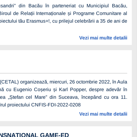
csandri” din Bacău în parteneriat cu Municipiul Bacău,
Biroul de Relații Internaționale și Programe Comunitare al
oiectului tău Erasmus+!, cu prilejul celebrării a 35 de ani de
Vezi mai multe detalii
aj (CETAL) organizează, miercuri, 26 octombrie 2022, în Aula
reună cu Eugenio Coșeriu și Karl Popper, despre adevăr în
tatea „Ștefan cel Mare” din Suceava, începând cu ora 11.
drul proiectului CNFIS-FDI-2022-0208
Vezi mai multe detalii
RANSNAȚIONAL GAME-ED