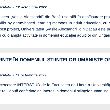
ersitate
12 octombrie 2022
itatea „Vasile Alecsandri” din Bacău se află în desfăsurare 
 skills by game-based learning methods in adult education, cu
cest proiect, Universitatea „Vasile Alecsandri” din Bacău este pa
ții cu o amplă activitate în domeniul educației adulților din Ungar
NȚE ÎN DOMENIUL ȘTIINȚELOR UMANISTE OR
ersitate
11 octombrie 2022
 cercetare INTERSTUD de la Facultatea de Litere a Universități
022, două conferințe de interes în domeniul științelor umaniste, 