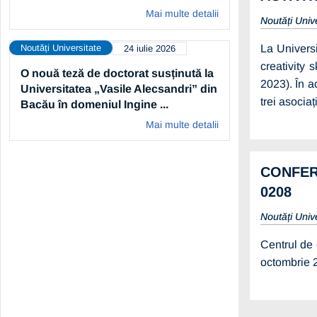
Mai multe detalii
Noutăți Univ
Noutăți Universitate
La Univers
24 iulie 2026
creativity
O nouă teză de doctorat susținută la
2023). În a
Universitatea „Vasile Alecsandri” din
trei asocia
Bacău în domeniul Ingine ...
Mai multe detalii
CONFERI
0208
Noutăți Univ
Centrul de
octombrie 2