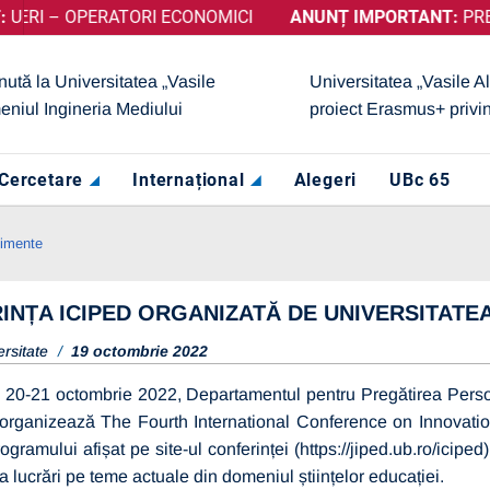
 OPERATORI ECONOMICI
ȚINUT CALIFICATIVUL „GRAD DE ÎNCREDERE RIDICAT”, ACORD
ANUNȚ IMPORTANT:
PRELUNGIRE
nută la Universitatea „Vasile
Universitatea „Vasile A
eniul Ingineria Mediului
proiect Erasmus+ privi
Cercetare
Internațional
Alegeri
UBc 65
nimente
INȚA ICIPED ORGANIZATĂ DE UNIVERSITATEA
ersitate
19 octombrie 2022
 20-21 octombrie 2022, Departamentul pentru Pregătirea Persona
organizează The Fourth International Conference on Innovati
ramului afișat pe site-ul conferinței (https://jiped.ub.ro/iciped), 
a lucrări pe teme actuale din domeniul științelor educației.