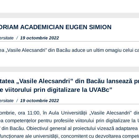
ORIAM ACADEMICIAN EUGEN SIMION
ersitate
19 octombrie 2022
ea „Vasile Alecsandri” din Bacău aduce un ultim omagiu celui car
tatea „Vasile Alecsandri” din Bacău lansează p
le viitorului prin digitalizare la UVABc”
itate
13 martie 2026
ersitate
19 octombrie 2022
RE SELECȚIE
 – OPERATORI
ombrie, ora 11:00, în Aula Universității „Vasile Alecsandri” 
I
a competențelor pentru profesiile viitorului prin digitalizare 
 din Bacău. Obiectivul general al proiectului vizează adaptarea in
Vezi mai multe detalii
 funcționare ale universității, concomitent cu dezvoltarea competen