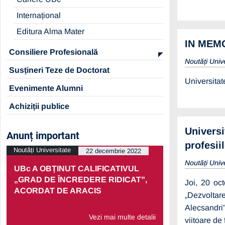
Internațional
Editura Alma Mater
IN MEM
Consiliere Profesională
Noutăți Univ
Susțineri Teze de Doctorat
Universitat
Evenimente Alumni
Achiziții publice
Universi
Anunț important
profesii
Noutăți Universitate
Noutăți Univers
22 decembrie 2022
Noutăți Univ
UBc A OBȚINUT CALIFICATIVUL
PRELUNGI
„GRAD DE ÎNCREDERE RIDICAT”,
PARTENERI
Joi, 20 oct
ACORDAT DE ARACIS
ECONOMIC
„Dezvoltare
Alecsandri”
Vezi mai multe detalii
viitoare de