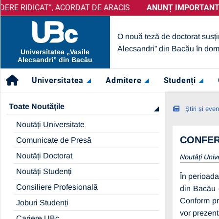
CAT”, ACORDAT DE ARACIS
ANUNȚ IMPORTANT:
PRELUNGIRE SELECȚIE PARTENERI –
ANUNȚ IMPORTANT:
UBc A OB
O nouă teză de doctorat susți
Alecsandri” din Bacău în dom
Universitatea „Vasile
Alecsandri” din Bacău
Universitatea
Admitere
Studenți
Toate Noutățile
Știri și eve
Noutăți Universitate
CONFER
Comunicate de Presă
Noutăți Doctorat
Noutăți Univ
Noutăți Studenți
În perioada
Consiliere Profesională
din Bacău 
Conform prog
Joburi Studenți
vor prezent
Cariere UBc