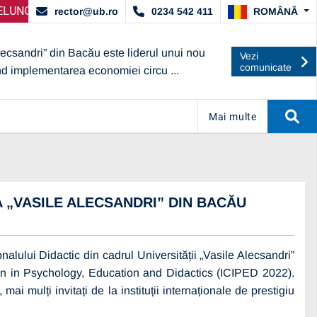
AT DE ARACIS
 SELECȚIE PARTENERI – OPERATORI ECONOMICI
ANUNȚ IMPORTANT:
UBc A OBȚINUT CALIF
ANUNȚ 
ROMÂNĂ
rector@ub.ro
0234 542 411
lecsandri” din Bacău este liderul unui nou
Vezi
comunicate
nd implementarea economiei circu ...
Mai multe
 „VASILE ALECSANDRI” DIN BACĂU
lului Didactic din cadrul Universității „Vasile Alecsandri”
on in Psychology, Education and Didactics (ICIPED 2022).
mai mulți invitați de la instituții internaționale de prestigiu