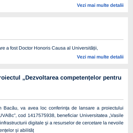
Vezi mai multe detalii
e a fost Doctor Honoris Causa al Universității,
Vezi mai multe detalii
roiectul „Dezvoltarea competențelor pentru
din Bacău, va avea loc conferința de lansare a proiectului
la UVABc”, cod 1417575938, beneficiar Universitatea „Vasile
frastructurii digitale şi a resurselor de cercetare la nevoile
țelor și abilităț