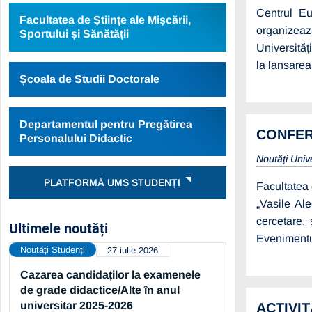
Centrul Eu
Facultatea de Științe ale Mișcării,
organizează
Sportului și Sănătății
Universităț
la lansare
Școala de Studii Doctorale
Departamentul pentru Pregătirea
CONFER
Personalului Didactic
Noutăți Univ
PLATFORMĂ UMS STUDENȚI
Facultatea 
„Vasile Al
cercetare,
Ultimele noutăți
Evenimentu
Noutăți Studenți
27 iulie 2026
Cazarea candidaților la examenele
de grade didactice/Alte în anul
universitar 2025-2026
ACTIVI