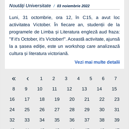
Noutăți Universitate
03 noiembrie 2022
Luni, 31 octombrie, ora 12, în C15, a avut loc
activitatea Victober. În fiecare an, studenții de la
programele de Limba și Literatura engleză aud fraza:
"If it's October, it's Victober!". Această activitate, ajunsă
la a șasea ediție, este un workshop care analizează
cultura și literatura victoriană.
Vezi mai multe detalii
1
2
3
4
5
6
7
8
9
10
11
12
13
14
15
16
17
18
19
20
21
22
23
24
25
26
27
28
29
30
31
32
33
34
35
36
37
38
39