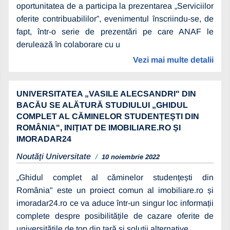
oportunitatea de a participa la prezentarea „Serviciilor
oferite contribuabililor”, evenimentul înscriindu-se, de
fapt, într-o serie de prezentări pe care ANAF le
derulează în colaborare cu u
Vezi mai multe detalii
UNIVERSITATEA „VASILE ALECSANDRI" DIN
BACĂU SE ALĂTURĂ STUDIULUI „GHIDUL
COMPLET AL CĂMINELOR STUDENȚEȘTI DIN
ROMÂNIA", INIȚIAT DE IMOBILIARE.RO ȘI
IMORADAR24
Noutăți Universitate
10 noiembrie 2022
„Ghidul complet al căminelor studențești din
România" este un proiect comun al imobiliare.ro și
imoradar24.ro ce va aduce într-un singur loc informații
complete despre posibilitățile de cazare oferite de
universitățile de top din țară și soluții alternative.