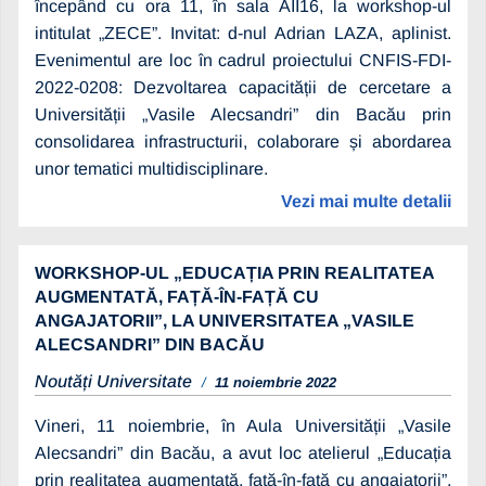
începând cu ora 11, în sala AII16, la workshop-ul
intitulat „ZECE”. Invitat: d-nul Adrian LAZA, aplinist.
Evenimentul are loc în cadrul proiectului CNFIS-FDI-
2022-0208: Dezvoltarea capacității de cercetare a
Universității „Vasile Alecsandri” din Bacău prin
consolidarea infrastructurii, colaborare și abordarea
unor tematici multidisciplinare.
Vezi mai multe detalii
WORKSHOP-UL „EDUCAȚIA PRIN REALITATEA
AUGMENTATĂ, FAȚĂ-ÎN-FAȚĂ CU
ANGAJATORII”, LA UNIVERSITATEA „VASILE
ALECSANDRI” DIN BACĂU
Noutăți Universitate
11 noiembrie 2022
Vineri, 11 noiembrie, în Aula Universității „Vasile
Alecsandri” din Bacău, a avut loc atelierul „Educația
prin realitatea augmentată, față-în-față cu angajatorii”.