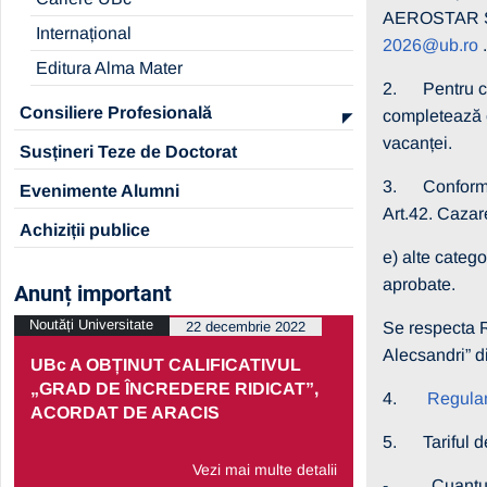
AEROSTAR 
Internațional
2026@ub.ro
.
Editura Alma Mater
2. Pentru caza
Consiliere Profesională
completează 
vacanței.
Susțineri Teze de Doctorat
3. Confor
Evenimente Alumni
Art.42. Cazar
Achiziții publice
e) alte catego
aprobate.
Anunț important
Noutăți Universitate
Noutăți Univers
22 decembrie 2022
Se respecta R
Alecsandri” d
UBc A OBȚINUT CALIFICATIVUL
PRELUNGI
„GRAD DE ÎNCREDERE RIDICAT”,
PARTENERI
4.
Regulam
ACORDAT DE ARACIS
ECONOMIC
5. Tariful de 
Vezi mai multe detalii
- Cuantumul 