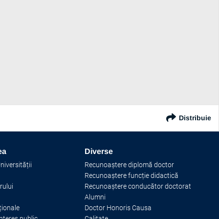
Distribuie
ea
Diverse
iversității
Recunoaștere diplomă doctor
Recunoaștere funcție didactică
rului
Recunoaștere conducător doctorat
Alumni
ționale
Doctor Honoris Causa
interes public
Calitate