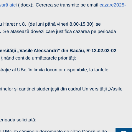
vară aic
i (.docx);, Cererea se transmite pe email
cazare2025-
 Haret nr, 8, (de luni până vineri 8.00-15.30), se
.
Se atașează dovezi care justifică cazarea pe perioada
rsităţii „Vasile Alecsandri” din Bacău, R-12.02.02-02
ţinând cont de următoarele priorităţi:
aţie al UBc, în limita locurilor disponibile, la tarifele
lor și cantinei studenţeşti din cadrul Universităţii „Vasile
rioada solicitată:
ul UBc, în căminele desemnate de către Consiliul de