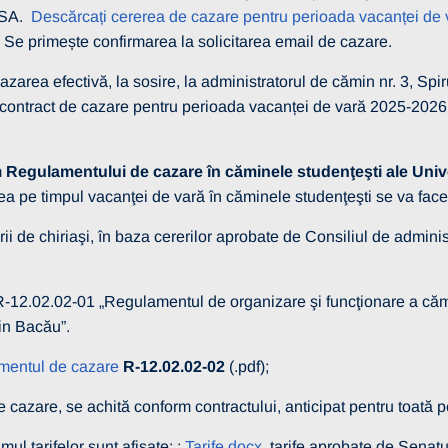
SA.
Descărcați cererea de cazare pentru perioada vacanței de 
 Se primește confirmarea la solicitarea email de cazare.
rea efectivă, la sosire, la administratorul de cămin nr. 3, Spiru
contract de cazare pentru perioada vacanței de vară 2025-2026
m
Regulamentului de cazare în căminele studenţeşti ale Unive
ea pe timpul vacanţei de vară în căminele studenţeşti se va face 
rii de chiriaşi, în baza cererilor aprobate de Consiliul de administr
itate
-12.02.02-01 „Regulamentul de organizare şi funcţionare a cămine
13 martie 2026
in Bacău”.
RE SELECȚIE
 – OPERATORI
entul de cazare
R-12.02.02-02
(.pdf);
I
cazare, se achită conform contractului, anticipat pentru toată pe
Vezi mai multe detalii
tarifelor sunt afișate: :
Tarife.docx
, tarife aprobate de Senat