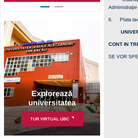
Administraţie
6. Plata taxe
UNIVE
CONT IN T
SE VOR SP
Explorează
universitatea
TUR VIRTUAL UBC