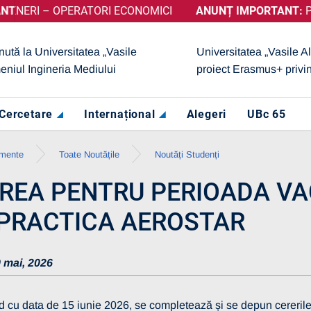
I – OPERATORI ECONOMICI
A OBȚINUT CALIFICATIVUL „GRAD DE ÎNCREDERE RIDICAT”, 
ANUNȚ IMPORTANT:
PRELUNG
nută la Universitatea „Vasile
Universitatea „Vasile A
eniul Ingineria Mediului
proiect Erasmus+ privi
Cercetare
Internațional
Alegeri
UBc 65
imente
Toate Noutățile
Noutăți Studenți
REA PENTRU PERIOADA VAC
 PRACTICA AEROSTAR
 mai, 2026
u data de 15 iunie 2026, se completează și se depun cererile d