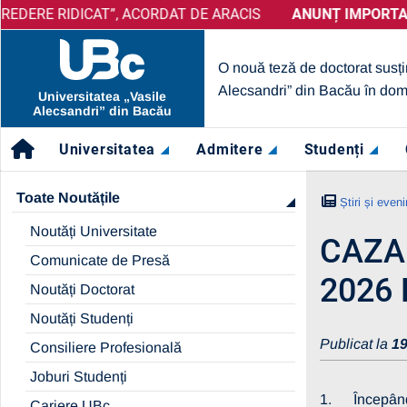
RIDICAT”, ACORDAT DE ARACIS
ANUNȚ IMPORTANT:
PRELUNGIRE SELECȚIE PARTENER
ANUNȚ IMPORTANT:
UBc 
O nouă teză de doctorat susți
Alecsandri” din Bacău în dom
Universitatea „Vasile
Alecsandri” din Bacău
Universitatea
Admitere
Studenți
Toate Noutățile
Știri și even
Noutăți Universitate
CAZA
Comunicate de Presă
2026
Noutăți Doctorat
Noutăți Studenți
Publicat la
19
Consiliere Profesională
Joburi Studenți
1. Începând c
Cariere UBc