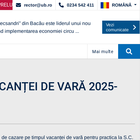
ACORDAT DE ARACIS
IRE SELECȚIE PARTENERI – OPERATORI ECONOMICI
ANUNȚ IMPORTANT:
UBc A OBȚINUT C
ANU
ROMÂNĂ
rector@ub.ro
0234 542 411
lecsandri” din Bacău este liderul unui nou
Vezi
comunicate
nd implementarea economiei circu ...
Mai multe
ANȚEI DE VARĂ 2025-
e cazare pe timpul vacanței de vară pentru practica la S.C.