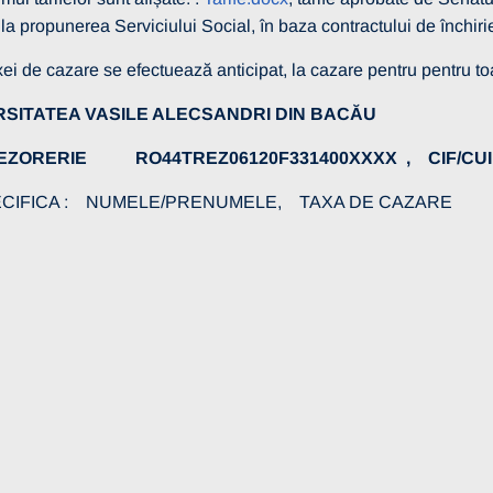
 la propunerea Serviciului Social, în baza contractului de închir
i de cazare se efectuează anticipat, la cazare pentru pentru toat
RSITATEA VASILE ALECSANDRI DIN BACĂU
REZORERIE RO44TREZ06120F331400XXXX , CIF/CUI 
ECIFICA : NUMELE/PRENUMELE, TAXA DE CAZARE