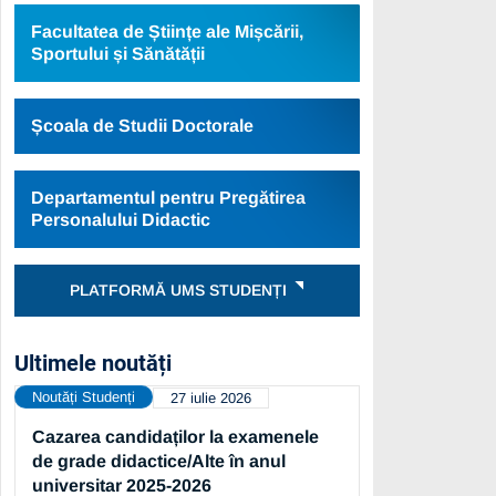
Facultatea de Științe ale Mișcării,
Sportului și Sănătății
Școala de Studii Doctorale
Departamentul pentru Pregătirea
Personalului Didactic
PLATFORMĂ UMS STUDENȚI
Ultimele noutăți
Noutăți Studenți
27 iulie 2026
Cazarea candidaților la examenele
de grade didactice/Alte în anul
universitar 2025-2026