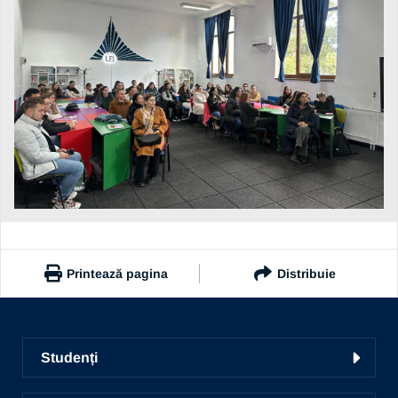
Printează pagina
Distribuie
https://www.ub.ro/stiri-si-evenimente/lansarea-proiectului-
seifiubc-de-catre-societatea-antreprenoriala-studenteasca-
Studenți
a-universitatii-vasile-alecsandri-din-bacau
Copiază link
Facultăți