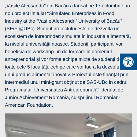
„Vasile Alecsandri” din Bacău a lansat pe 17 octombrie un
nou proiect intitulat “Simulated Enterprises in Food
Industry at the “Vasile Alecsandri” University of Bacău”
(SEiFI@UBc). Scopul proiectului este de dezvolta un
ecosistem de întreprinderi simulate în industria alimentară,
la nivelul universității noastre. Studenții participanți vor
beneficia de workshop-uri de formare în domeniul
antreprenorial și vor forma echipe mixte de studenți de la
toate cele 5 facultăți, echipe care vor lucra la dezvoltarea
unui produs alimentar inovativ. Proiectul este finanțat prin
intermediul unui mini-grant obținut de SAS-UBc în cadrul
Programului „Universitatea Antreprenorială”, derulat de
Junior Achievement Romania, cu sprijinul Romanian-
American Foundation.