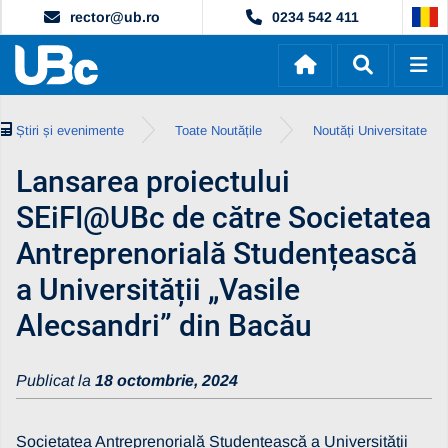
rector@ub.ro
0234 542 411
Știri și evenimente
Toate Noutățile
Noutăți Universitate
Lansarea proiectului
SEiFI@UBc de către Societatea
Antreprenorială Studențească
a Universității „Vasile
Alecsandri” din Bacău
Publicat la
18 octombrie, 2024
Societatea Antreprenorială Studențească a Universității