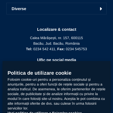
Prezentarea Universității
ICDICTT
Învățământ la distanță
Diverse
Alegeri
Manifestări științifice
Biblioteca
Recunoaștere diplomă doctor
Mesajul Rectorului
Proiecte în derulare
Recunoaștere funcție didactică
Conducere
Localizare & contact
Editura Alma Mater
Recunoaștere conducător doctorat
Calea Mărășești, nr. 157, 600115
Relații internaționale
Bacău, Jud. Bacău, România
Alumni
Informații de interes public
Tel:
0234 542 411,
Fax:
0234 545753
Doctor Honoris Causa
Documente interne
UBc pe social media
Calitate
Politica de utilizare cookie
Folosim cookie-uri pentru a personaliza conținutul și
anunțurile, pentru a oferi funcții de rețele sociale și pentru a
Contact
analiza traficul. De asemenea, le oferim partenerilor de rețele
sociale, de publicitate și de analize informații cu privire la
modul în care folosiți site-ul nostru. Aceștia le pot combina cu
Universitatea „Vasile Alecsandri” din Bacău prelucrează
alte informații oferite de dvs. sau culese în urma folosirii
datele dumneavoastră cu caracter personal, respectiv
serviciilor lor.
imaginea prin mijloace automatizate. Accesați
declarația