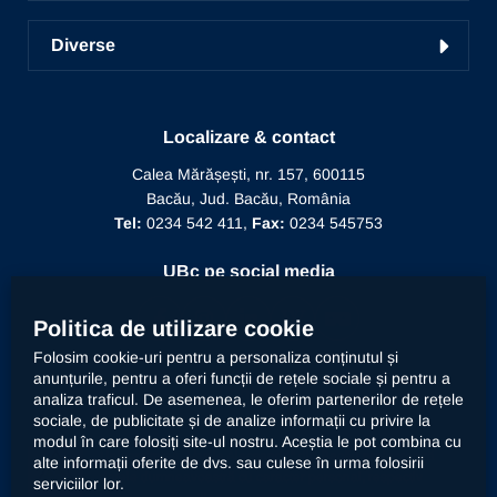
Academic TV
Prezentarea Universității
ICDICTT
Învățământ la distanță
Diverse
Alegeri
Manifestări științifice
Biblioteca
Recunoaștere diplomă doctor
Mesajul Rectorului
Proiecte în derulare
Recunoaștere funcție didactică
Conducere
Localizare & contact
Editura Alma Mater
Recunoaștere conducător doctorat
Calea Mărășești, nr. 157, 600115
Relații internaționale
Bacău, Jud. Bacău, România
Alumni
Informații de interes public
Tel:
0234 542 411,
Fax:
0234 545753
Doctor Honoris Causa
Documente interne
UBc pe social media
Calitate
Politica de utilizare cookie
Folosim cookie-uri pentru a personaliza conținutul și
anunțurile, pentru a oferi funcții de rețele sociale și pentru a
Contact
analiza traficul. De asemenea, le oferim partenerilor de rețele
sociale, de publicitate și de analize informații cu privire la
modul în care folosiți site-ul nostru. Aceștia le pot combina cu
Universitatea „Vasile Alecsandri” din Bacău prelucrează
alte informații oferite de dvs. sau culese în urma folosirii
datele dumneavoastră cu caracter personal, respectiv
serviciilor lor.