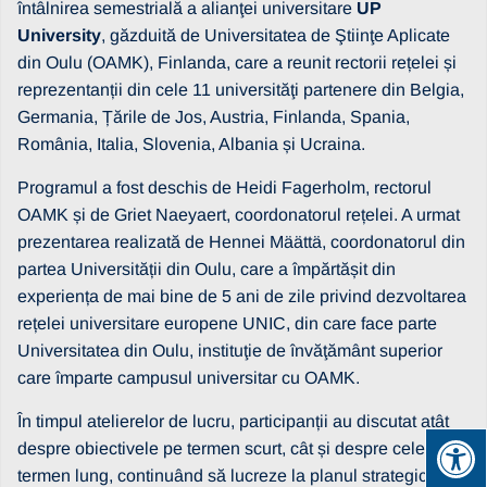
întâlnirea semestrială a alianţei universitare
UP
University
, găzduită de Universitatea de Ştiinţe Aplicate
din Oulu (OAMK), Finlanda, care a reunit rectorii rețelei și
reprezentanții din cele 11 universităţi partenere din Belgia,
Germania, Țările de Jos, Austria, Finlanda, Spania,
România, Italia, Slovenia, Albania și Ucraina.
Programul a fost deschis de Heidi Fagerholm, rectorul
OAMK și de Griet Naeyaert, coordonatorul rețelei. A urmat
prezentarea realizată de Hennei Määttä, coordonatorul din
partea Universității din Oulu, care a împărtășit din
experiența de mai bine de 5 ani de zile privind dezvoltarea
rețelei universitare europene UNIC, din care face parte
Universitatea din Oulu, instituţie de învăţământ superior
care împarte campusul universitar cu OAMK.
În timpul atelierelor de lucru, participanții au discutat atât
despre obiectivele pe termen scurt, cât și despre cele pe
termen lung, continuând să lucreze la planul strategic