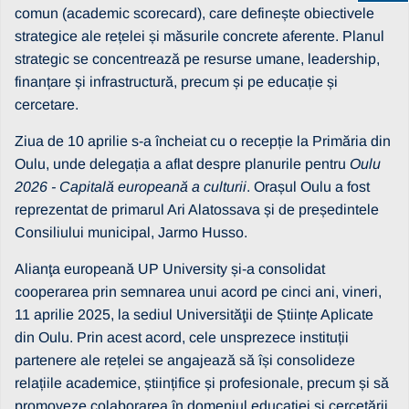
comun (academic scorecard), care definește obiectivele
strategice ale rețelei și măsurile concrete aferente. Planul
strategic se concentrează pe resurse umane, leadership,
finanțare și infrastructură, precum și pe educație și
cercetare.
Ziua de 10 aprilie s-a încheiat cu o recepție la Primăria din
Oulu, unde delegația a aflat despre planurile pentru
Oulu
2026 - Capitală europeană a culturii
. Orașul Oulu a fost
reprezentat de primarul Ari Alatossava și de președintele
Consiliului municipal, Jarmo Husso.
Alianţa europeană UP University și-a consolidat
cooperarea prin semnarea unui acord pe cinci ani, vineri,
11 aprilie 2025, la sediul Universităţii de Științe Aplicate
din Oulu. Prin acest acord, cele unsprezece instituții
partenere ale rețelei se angajează să își consolideze
relațiile academice, științifice și profesionale, precum și să
promoveze colaborarea în domeniul educației și cercetării