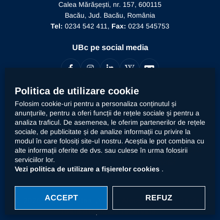
Recunoaștere conducător doctorat
Calea Mărășești, nr. 157, 600115
Relații internaționale
Bacău, Jud. Bacău, România
Alumni
Informații de interes public
Tel:
0234 542 411,
Fax:
0234 545753
Doctor Honoris Causa
Documente interne
UBc pe social media
Calitate
Politica de utilizare cookie
Contact
Folosim cookie-uri pentru a personaliza conținutul și
anunțurile, pentru a oferi funcții de rețele sociale și pentru a
analiza traficul. De asemenea, le oferim partenerilor de rețele
Universitatea „Vasile Alecsandri” din Bacău prelucrează
sociale, de publicitate și de analize informații cu privire la
datele dumneavoastră cu caracter personal, respectiv
modul în care folosiți site-ul nostru. Aceștia le pot combina cu
declarația
alte informații oferite de dvs. sau culese în urma folosirii
imaginea prin mijloace automatizate. Accesați
serviciilor lor.
privind prelucrarea datelor cu caracter
Vezi politica de utilizare a fișierelor cookies
.
personal
.
ACCEPT
REFUZ
© 2026 Universitatea „Vasile Alecsandri” din Bacău.
Toate drepturile rezervate.