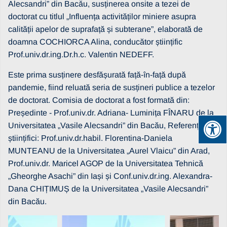
Alecsandri” din Bacǎu, susținerea onsite a tezei de
doctorat cu titlul „Influența activităților miniere asupra
calității apelor de suprafață și subterane”, elaborată de
doamna COCHIORCA Alina, conducător științific
Prof.univ.dr.ing.Dr.h.c. Valentin NEDEFF.
Este prima susținere desfășurată față-în-față după
pandemie, fiind reluată seria de susțineri publice a tezelor
de doctorat. Comisia de doctorat a fost formată din:
Președinte - Prof.univ.dr. Adriana- Luminița FÎNARU de la
Universitatea „Vasile Alecsandri” din Bacău, Referenți
științifici: Prof.univ.dr.habil. Florentina-Daniela
MUNTEANU de la Universitatea „Aurel Vlaicu” din Arad,
Prof.univ.dr. Maricel AGOP de la Universitatea Tehnică
„Gheorghe Asachi” din Iași și Conf.univ.dr.ing. Alexandra-
Dana CHIȚIMUȘ de la Universitatea „Vasile Alecsandri”
din Bacău.