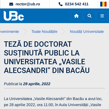
rector@ub.ro
0234 542 411
i evenimente
Toate Noutățile
Noutăți Universitate
TEZĂ DE DOCTORAT
SUSȚINUTĂ PUBLIC LA
UNIVERSITATEA „VASILE
ALECSANDRI” DIN BACĂU
Publicat la
28 aprilie, 2022
La Universitatea „Vasile Alecsandri” din Bacău a avut loc,
pe 28 aprilie 2022, ora 11:00, în Aula Universității „Vasile