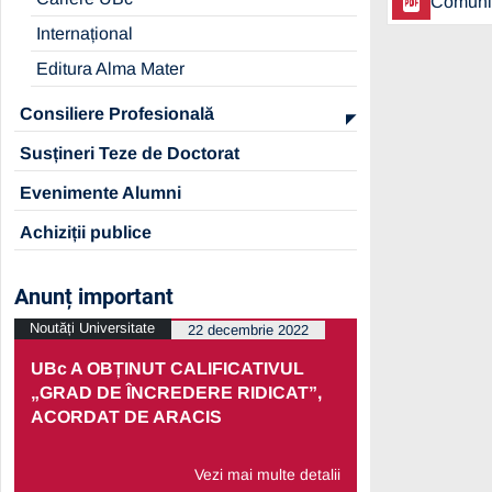
Comunic
Internațional
Editura Alma Mater
Consiliere Profesională
Susțineri Teze de Doctorat
Evenimente Alumni
Achiziții publice
Anunț important
Noutăți Universitate
Noutăți Univers
22 decembrie 2022
UBc A OBȚINUT CALIFICATIVUL
PRELUNGI
„GRAD DE ÎNCREDERE RIDICAT”,
PARTENERI
ACORDAT DE ARACIS
ECONOMIC
Vezi mai multe detalii