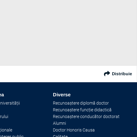
Distribuie
ionatele-europene-u23-cp
ea
Diverse
iversității
Recunoaștere diplomă doctor
Recunoaștere funcție didactică
rului
Recunoaștere conducător doctorat
Alumni
ționale
Doctor Honoris Causa
interes public
Calitate