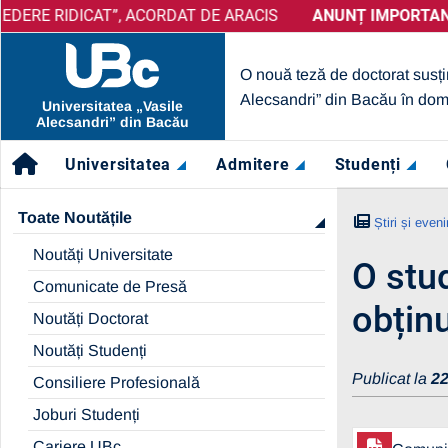
IDICAT”, ACORDAT DE ARACIS
ANUNȚ IMPORTANT:
PRELUNGIRE SELECȚIE PARTENERI
ANUNȚ IMPORTANT:
UBc A
O nouă teză de doctorat susți
Alecsandri” din Bacău în dom
Universitatea „Vasile
Alecsandri” din Bacău
Universitatea
Admitere
Studenți
Toate Noutățile
Știri și even
Noutăți Universitate
O stud
Comunicate de Presă
obțin
Noutăți Doctorat
Noutăți Studenți
Publicat la
22
Consiliere Profesională
Joburi Studenți
Cariere UBc