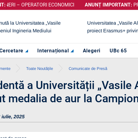
 – OPERATORI ECONOMICI
 OBȚINUT CALIFICATIVUL „GRAD DE ÎNCREDERE RIDICAT”, AC
ANUNȚ IMPORTANT:
PRELUNG
nută la Universitatea „Vasile
Universitatea „Vasile A
eniul Ingineria Mediului
proiect Erasmus+ privi
Cercetare
Internațional
Alegeri
UBc 65
imente
Toate Noutățile
Comunicate de Presă
entă a Universității „Vasile
ut medalia de aur la Campio
 iulie, 2025