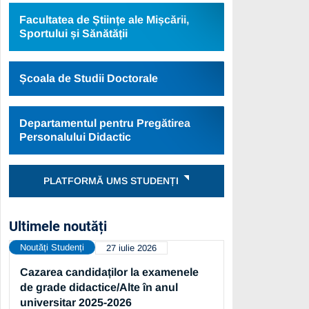
Facultatea de Științe ale Mișcării,
Sportului și Sănătății
Școala de Studii Doctorale
Departamentul pentru Pregătirea
Personalului Didactic
PLATFORMĂ UMS STUDENȚI
Ultimele noutăți
Noutăți Studenți
27 iulie 2026
Cazarea candidaților la examenele
de grade didactice/Alte în anul
universitar 2025-2026