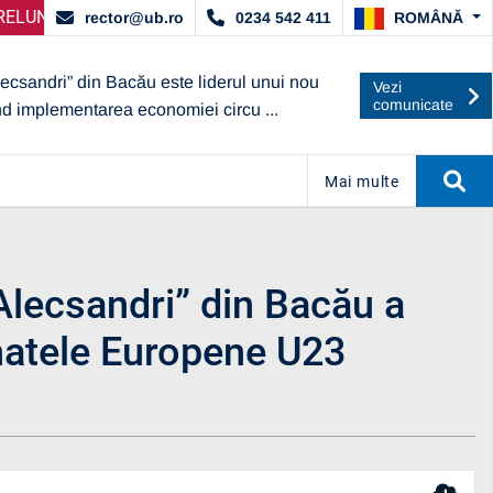
ORDAT DE ARACIS
IRE SELECȚIE PARTENERI – OPERATORI ECONOMICI
ANUNȚ IMPORTANT:
UBc A OBȚINUT CA
ANUN
ROMÂNĂ
rector@ub.ro
0234 542 411
lecsandri” din Bacău este liderul unui nou
Vezi
comunicate
nd implementarea economiei circu ...
Mai multe
 Alecsandri” din Bacău a
natele Europene U23