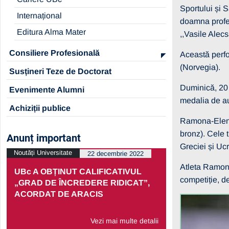
Sportului și 
Internațional
doamna profes
Editura Alma Mater
,,Vasile Alec
Consiliere Profesională
Această perfo
(Norvegia).
Susțineri Teze de Doctorat
Duminică, 20 i
Evenimente Alumni
medalia de au
Achiziții publice
Ramona-Elena
bronz). Cele t
Anunț important
Greciei și Ucr
Noutăți Universitate
Noutăți Univers
22 decembrie 2022
Atleta Ramon
UBc A OBȚINUT CALIFICATIVUL
PRELUNGI
competiție, de
„GRAD DE ÎNCREDERE RIDICAT”,
PARTENERI
ACORDAT DE ARACIS
ECONOMIC
Vezi mai multe detalii