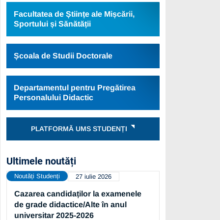
Facultatea de Științe ale Mișcării,
Sportului și Sănătății
Școala de Studii Doctorale
Departamentul pentru Pregătirea
Personalului Didactic
PLATFORMĂ UMS STUDENȚI
Ultimele noutăți
Noutăți Studenți
27 iulie 2026
Cazarea candidaților la examenele
de grade didactice/Alte în anul
universitar 2025-2026