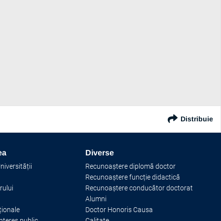
Distribuie
ionatele-europene-u23
ea
Diverse
iversității
Recunoaștere diplomă doctor
Recunoaștere funcție didactică
rului
Recunoaștere conducător doctorat
Alumni
ționale
Doctor Honoris Causa
interes public
Calitate