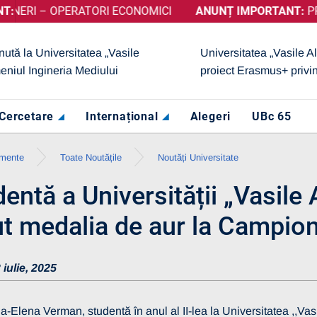
OPERATORI ECONOMICI
INUT CALIFICATIVUL „GRAD DE ÎNCREDERE RIDICAT”, ACORDA
ANUNȚ IMPORTANT:
PRELUNGIRE 
nută la Universitatea „Vasile
Universitatea „Vasile A
eniul Ingineria Mediului
proiect Erasmus+ privi
Cercetare
Internațional
Alegeri
UBc 65
imente
Toate Noutățile
Noutăți Universitate
entă a Universității „Vasile
ut medalia de aur la Campio
 iulie, 2025
-Elena Verman, studentă în anul al II-lea la Universitatea ,,Vasi