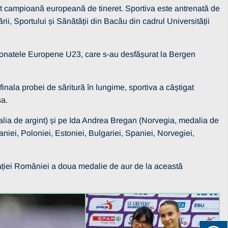
enit campioană europeană de tineret. Sportiva este antrenată de
i, Sportului și Sănătății din Bacău din cadrul Universității
pionatele Europene U23, care s-au desfășurat la Bergen
finala probei de săritură în lungime, sportiva a câștigat
sa.
a de argint) și pe Ida Andrea Bregan (Norvegia, medalia de
niei, Poloniei, Estoniei, Bulgariei, Spaniei, Norvegiei,
ției României a doua medalie de aur de la această