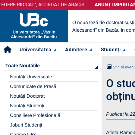
AT”, ACORDAT DE ARACIS
ANUNȚ IMPORTANT:
PRELUNGIRE SELECȚIE PARTENERI – 
ANUNȚ IMPORTANT:
UBc A OBȚ
O nouă teză de doctorat susți
Alecsandri” din Bacău în dom
Universitatea „Vasile
Alecsandri” din Bacău
Universitatea
Admitere
Studenți
Toate Noutățile
Știri și even
Noutăți Universitate
O stud
Comunicate de Presă
obțin
Noutăți Doctorat
Noutăți Studenți
Publicat la
22
Consiliere Profesională
Joburi Studenți
Atleta Ramona
Cariere UBc