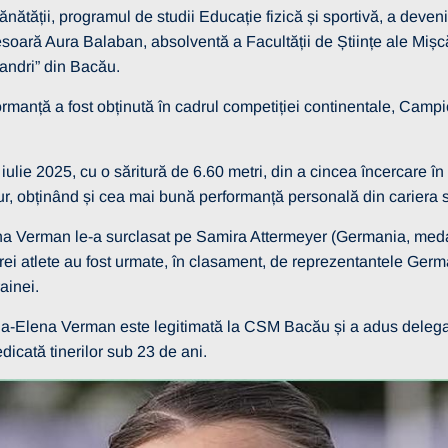
Sănătății, programul de studii Educație fizică și sportivă, a dev
oară Aura Balaban, absolventă a Facultății de Științe ale Mișcări
sandri” din Bacău.
rmanță a fost obținută în cadrul competiției continentale, Cam
ulie 2025, cu o săritură de 6.60 metri, din a cincea încercare în 
r, obținând și cea mai bună performanță personală din cariera 
 Verman le-a surclasat pe Samira Attermeyer (Germania, medali
rei atlete au fost urmate, în clasament, de reprezentantele Germa
ainei.
itate
13 martie 2026
a-Elena Verman este legitimată la CSM Bacău și a adus delega
RE SELECȚIE
dicată tinerilor sub 23 de ani.
 – OPERATORI
I
Vezi mai multe detalii