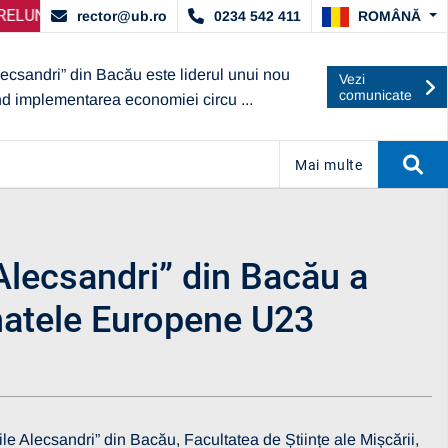
T DE ARACIS
SELECȚIE PARTENERI – OPERATORI ECONOMICI
ANUNȚ IMPORTANT:
UBc A OBȚINUT CALIFIC
ANUNȚ I
ROMÂNĂ
rector@ub.ro
0234 542 411
lecsandri” din Bacău este liderul unui nou
Vezi
comunicate
nd implementarea economiei circu ...
Mai multe
 Alecsandri” din Bacău a
natele Europene U23
le Alecsandri” din Bacău, Facultatea de Științe ale Mișcării,