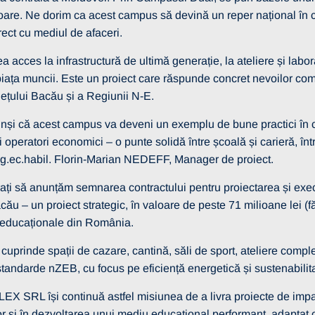
itoare. Ne dorim ca acest campus să devină un reper național în c
rect cu mediul de afaceri.
ea acces la infrastructură de ultimă generație, la ateliere și lab
piața muncii. Este un proiect care răspunde concret nevoilor com
dețului Bacău și a Regiunii N-E.
și că acest campus va deveni un exemplu de bune practici în col
 operatori economici – o punte solidă între școală și carieră, între
ing.ec.habil. Florin-Marian NEDEFF, Manager de proiect.
ți să anunțăm semnarea contractului pentru proiectarea și exec
cău – un proiect strategic, în valoare de peste 71 milioane lei (
ii educaționale din România.
uprinde spații de cazare, cantină, săli de sport, ateliere comple
 standarde nZEB, cu focus pe eficiență energetică și sustenabilit
 SRL își continuă astfel misiunea de a livra proiecte de impac
rilor și în dezvoltarea unui mediu educațional performant, adapta