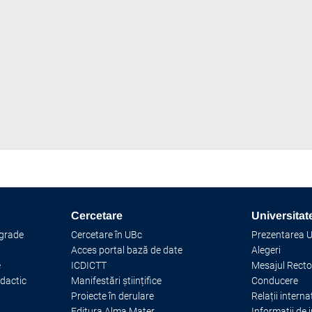
Cercetare
Universitat
 grade
Cercetare în UBc
Prezentarea Un
Acces portal bază de date
Alegeri
e
ICDICTT
Mesajul Recto
idactic
Manifestări științifice
Conducere
Proiecte în derulare
Relații interna
Editura Alma Mater
Informații de 