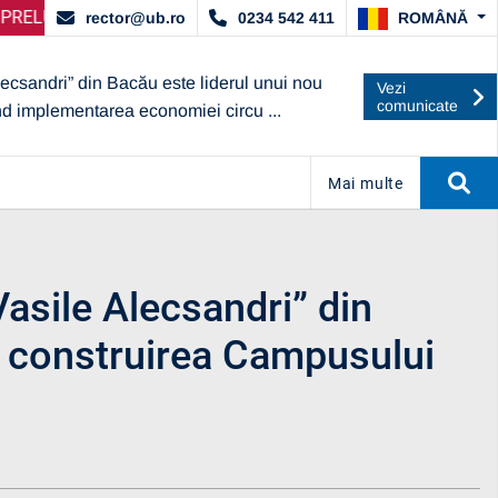
ORDAT DE ARACIS
IRE SELECȚIE PARTENERI – OPERATORI ECONOMICI
ANUNȚ IMPORTANT:
UBc A OBȚINUT CA
ANUN
ROMÂNĂ
rector@ub.ro
0234 542 411
lecsandri” din Bacău este liderul unui nou
Vezi
comunicate
nd implementarea economiei circu ...
Mai multe
asile Alecsandri” din
 construirea Campusului