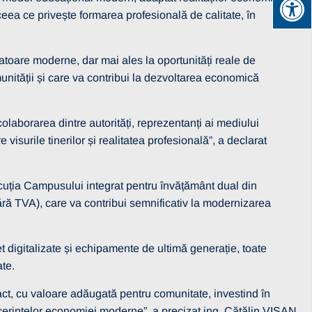
eea ce privește formarea profesională de calitate, în
oratoare moderne, dar mai ales la oportunități reale de
unității și care va contribui la dezvoltarea economică
aborarea dintre autorități, reprezentanți ai mediului
 visurile tinerilor și realitatea profesională”, a declarat
uția Campusului integrat pentru învățământ dual din
fără TVA), care va contribui semnificativ la modernizarea
t digitalizate și echipamente de ultimă generație, toate
ate.
t, cu valoare adăugată pentru comunitate, investind în
t cerințelor economiei moderne”, a precizat ing. Cătălin VIȘAN,