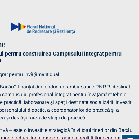
t!
ul pentru construirea Campusului integrat pentru
al
grat pentru învățământ dual.
 Bacău”, finanțat din fonduri nerambursabile PNRR, destinat
ra campusului profesional integrat pentru învățământ tehnic.
practică, laboratoare și spații destinate socializării, investiții
personalului didactic, a coordonatorilor de practică și a
rea și desfășurarea de stagii de practică.
 – este o investiție strategică în viitorul tinerilor din Bacău
 model educațional modern, adaptat realităților economice