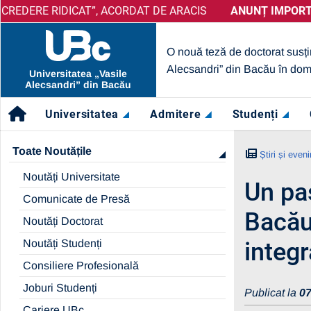
IDICAT”, ACORDAT DE ARACIS
ANUNȚ IMPORTANT:
PRELUNGIRE SELECȚIE PARTENERI
ANUNȚ IMPORTANT:
UBc A
O nouă teză de doctorat susți
Alecsandri” din Bacău în dom
Universitatea „Vasile
Alecsandri” din Bacău
Universitatea
Admitere
Studenți
Toate Noutățile
Știri și even
Noutăți Universitate
Un pas
Comunicate de Presă
Bacău
Noutăți Doctorat
Noutăți Studenți
integ
Consiliere Profesională
Joburi Studenți
Publicat la
07
Cariere UBc