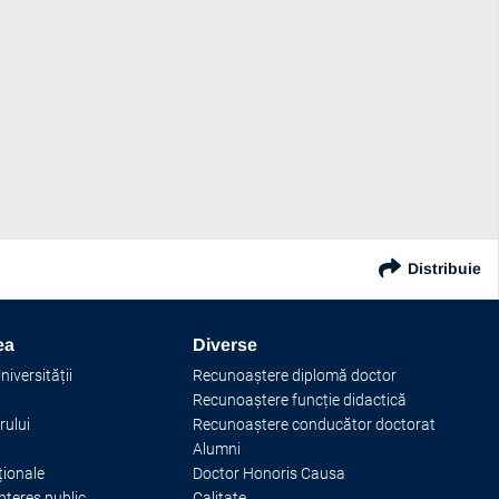
Distribuie
ea
Diverse
iversității
Recunoaștere diplomă doctor
Recunoaștere funcție didactică
rului
Recunoaștere conducător doctorat
Alumni
ționale
Doctor Honoris Causa
interes public
Calitate