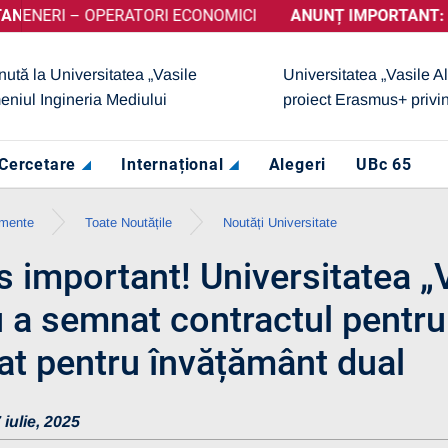
 – OPERATORI ECONOMICI
 OBȚINUT CALIFICATIVUL „GRAD DE ÎNCREDERE RIDICAT”, AC
ANUNȚ IMPORTANT:
PRELUNG
nută la Universitatea „Vasile
Universitatea „Vasile A
eniul Ingineria Mediului
proiect Erasmus+ privi
Cercetare
Internațional
Alegeri
UBc 65
imente
Toate Noutățile
Noutăți Universitate
 important! Universitatea „V
 a semnat contractul pentru
rat pentru învățământ dual
 iulie, 2025