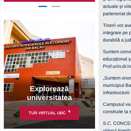
actuale și vi
parteneriat di
Tinerii vor av
integrare pe 
durabilă a ju
Suntem convin
educațional și
Prof.univ.dr.
„Suntem onora
municipiul Ba
Explorează
infrastructur
universitatea
Campusul va c
construite la
TUR VIRTUAL UBC
S.C. CONCELEX
viitorul tine