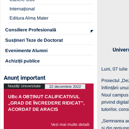
Internațional
Editura Alma Mater
Consiliere Profesională
Susțineri Teze de Doctorat
Univer
Evenimente Alumni
Achiziții publice
Luni, 07 iuli
Anunț important
Proiectul „De
Noutăți Universitate
Noutăți Univers
22 decembrie 2022
înființării un
Noul campus va
UBc A OBȚINUT CALIFICATIVUL
PRELUNGI
privind digita
„GRAD DE ÎNCREDERE RIDICAT”,
PARTENERI
tutorilor, con
ACORDAT DE ARACIS
ECONOMIC
„Semnarea aces
Vezi mai multe detalii
și din regiun