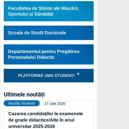
Facultatea de Științe ale Mișcării,
Sportului și Sănătății
Școala de Studii Doctorale
Departamentul pentru Pregătirea
Personalului Didactic
PLATFORMĂ UMS STUDENȚI
Ultimele noutăți
Noutăți Studenți
27 iulie 2026
Cazarea candidaților la examenele
de grade didactice/Alte în anul
universitar 2025-2026