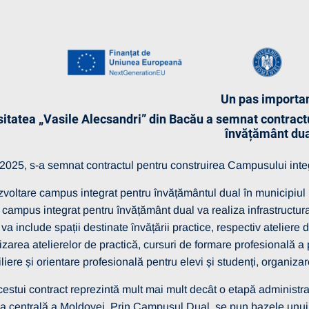
Un pas importan
sitatea „Vasile Alecsandri” din Bacău a semnat contract
învățământ du
e 2025, s-a semnat contractul pentru construirea Campusului inte
zvoltare campus integrat pentru învățământul dual în municipiul
itate
13 martie 2026
ui campus integrat pentru învățământ dual va realiza infrastructu
 include spații destinate învățării practice, respectiv ateliere de 
RE SELECȚIE
lizarea atelierelor de practică, cursuri de formare profesională a 
 – OPERATORI
siliere și orientare profesională pentru elevi și studenți, organiza
I
tui contract reprezintă mult mai mult decât o etapă administrativă
Vezi mai multe detalii
ea centrală a Moldovei. Prin Campusul Dual, se pun bazele unui