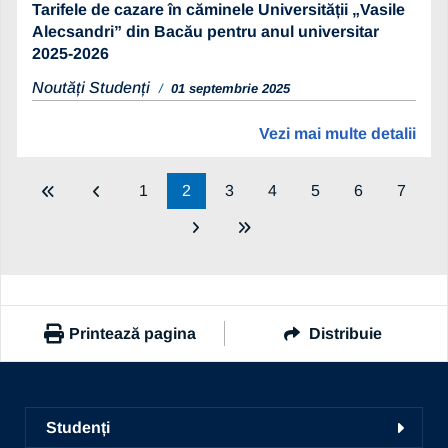
Tarifele de cazare în căminele Universității „Vasile
Alecsandri” din Bacău pentru anul universitar
2025-2026
Noutăți Studenți
01 septembrie 2025
Vezi mai multe detalii
1
2
3
4
5
6
7
Printează pagina
Distribuie
https://www.ub.ro/stiri-si-evenimente/noutati-studenti
Copiază link
Studenți