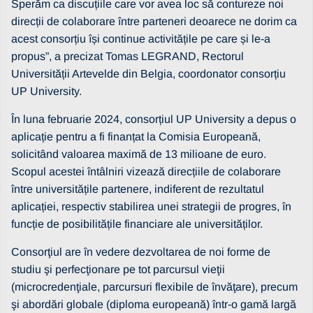
Sperăm ca discuțiile care vor avea loc să contureze noi
direcții de colaborare între parteneri deoarece ne dorim ca
acest consorțiu își continue activitățile pe care și le-a
propus”, a precizat Tomas LEGRAND, Rectorul
Universității Artevelde din Belgia, coordonator consorțiu
UP University.
În luna februarie 2024, consorțiul UP University a depus o
aplicație pentru a fi finanțat la Comisia Europeană,
solicitând valoarea maximă de 13 milioane de euro.
Scopul acestei întâlniri vizează direcțiile de colaborare
între universitățile partenere, indiferent de rezultatul
aplicației, respectiv stabilirea unei strategii de progres, în
funcție de posibilitățile financiare ale universităților.
Consorţiul are în vedere dezvoltarea de noi forme de
studiu şi perfecţionare pe tot parcursul vieţii
(microcredenţiale, parcursuri flexibile de învăţare), precum
şi abordări globale (diploma europeană) într-o gamă largă