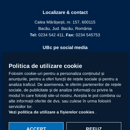
Recunoaștere diplomă doctor
Biblioteca
Mesajul Rectorului
Proiecte în derulare
Recunoaștere funcție didactică
Localizare & contact
Conducere
Editura Alma Mater
Recunoaștere conducător doctorat
Calea Mărășești, nr. 157, 600115
Relații internaționale
Bacău, Jud. Bacău, România
Alumni
Informații de interes public
Tel:
0234 542 411,
Fax:
0234 545753
Doctor Honoris Causa
Documente interne
UBc pe social media
Calitate
Politica de utilizare cookie
Folosim cookie-uri pentru a personaliza conținutul și
anunțurile, pentru a oferi funcții de rețele sociale și pentru a
Contact
analiza traficul. De asemenea, le oferim partenerilor de rețele
sociale, de publicitate și de analize informații cu privire la
modul în care folosiți site-ul nostru. Aceștia le pot combina cu
Universitatea „Vasile Alecsandri” din Bacău prelucrează
alte informații oferite de dvs. sau culese în urma folosirii
datele dumneavoastră cu caracter personal, respectiv
serviciilor lor.
declarația
imaginea prin mijloace automatizate. Accesați
Vezi politica de utilizare a fișierelor cookies
.
privind prelucrarea datelor cu caracter
personal
.
ACCEPT
REFUZ