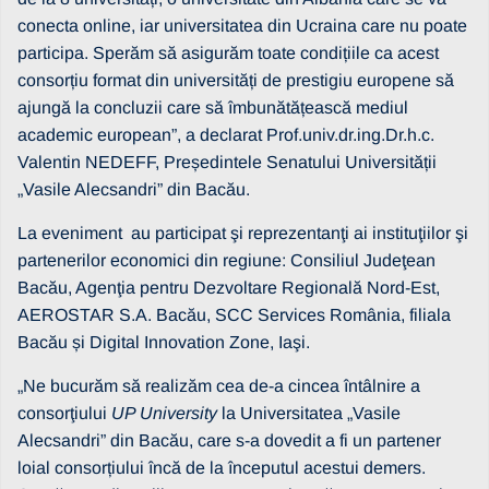
conecta online, iar universitatea din Ucraina care nu poate
participa. Sperăm să asigurăm toate condițiile ca acest
consorțiu format din universități de prestigiu europene să
ajungă la concluzii care să îmbunătățească mediul
academic european”, a declarat Prof.univ.dr.ing.Dr.h.c.
Valentin NEDEFF, Președintele Senatului Universității
„Vasile Alecsandri” din Bacău.
La eveniment au participat şi reprezentanţi ai instituţiilor şi
partenerilor economici din regiune: Consiliul Judeţean
Bacău, Agenţia pentru Dezvoltare Regională Nord-Est,
AEROSTAR S.A. Bacău, SCC Services România, filiala
Bacău și Digital Innovation Zone, Iaşi.
„Ne bucurăm să realizăm cea de-a cincea întâlnire a
consorţiului
UP University
la Universitatea „Vasile
Alecsandri” din Bacău, care s-a dovedit a fi un partener
loial consorțiului încă de la începutul acestui demers.