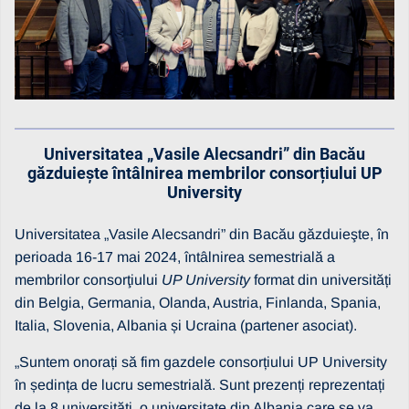
Universitatea „Vasile Alecsandri” din Bacău
găzduiește întâlnirea membrilor consorțiului UP
University
Universitatea „Vasile Alecsandri” din Bacău găzduieşte, în
perioada 16-17 mai 2024, întâlnirea semestrială a
membrilor consorţiului
UP University
format din universități
din Belgia, Germania, Olanda, Austria, Finlanda, Spania,
Italia, Slovenia, Albania și Ucraina (partener asociat).
„Suntem onorați să fim gazdele consorțiului UP University
în ședința de lucru semestrială. Sunt prezenți reprezentați
de la 8 universități, o universitate din Albania care se va