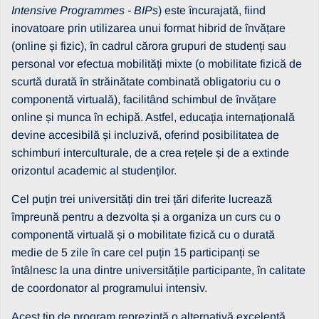
Intensive Programmes - BIPs
) este încurajată, fiind
inovatoare prin utilizarea unui format hibrid de învățare
(online și fizic), în cadrul cărora grupuri de studenți sau
personal vor efectua mobilități mixte (o mobilitate fizică de
scurtă durată în străinătate combinată obligatoriu cu o
componentă virtuală), facilitând schimbul de învățare
online și munca în echipă. Astfel, educația internațională
devine accesibilă și incluzivă, oferind posibilitatea de
schimburi interculturale, de a crea rețele și de a extinde
orizontul academic al studenților.
Cel puțin trei universități din trei țări diferite lucrează
împreună pentru a dezvolta și a organiza un curs cu o
componentă virtuală și o mobilitate fizică cu o durată
medie de 5 zile în care cel puțin 15 participanți se
întâlnesc la una dintre universitățile participante, în calitate
de coordonator al programului intensiv.
Acest tip de program reprezintă o alternativă excelentă