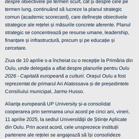
despre obiectivele pe termen scurt, cât și despre cele pe
termen lung, continuând să lucreze la planul strategic
comun (academic scorecard), care definește obiectivele
strategice ale rețelei și măsurile concrete aferente. Planul
strategic se concentrează pe resurse umane, leadership,
finanțare și infrastructură, precum și pe educație și
cercetare.
Ziua de 10 aprilie s-a încheiat cu o recepție la Primăria din
Oulu, unde delegația a aflat despre planurile pentru
Oulu
2026 - Capitală europeană a culturii
. Orașul Oulu a fost
reprezentat de primarul Ari Alatossava și de președintele
Consiliului municipal, Jarmo Husso.
Alianţa europeană UP University și-a consolidat
cooperarea prin semnarea unui acord pe cinci ani, vineri,
11 aprilie 2025, la sediul Universităţii de Științe Aplicate
din Oulu. Prin acest acord, cele unsprezece instituții
partenere ale rețelei se angajează să își consolideze