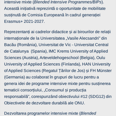
intensive mixte (
Blended Intensive Programmes/BIPs
).
Această inițiativă reprezintă o oportunitate de mobilitate
susținută de Comisia Europeană în cadrul generației
Erasmus+ 2021-2027.
Reprezentanți ai cadrelor didactice și ai birourilor de relații
internaționale de la Universitatea „Vasile Alecsandri” din
Bacău (România), Universitat de Vic - Universitat Central
de Catalunya (Spania), IMC Krems University of Applied
Sciences (Austria), Arteveldehogeschool (Belgia), Oulu
University of Applied Sciences (Finlanda), HAN University
of Applied Sciences (Regatul Țărilor de Jos) și FH Münster
(Germania) au colaborat în grupuri de lucru pentru a
genera idei de programe intensive mixte pentru susținerea
tematicii consorțiului, „Consumul și producția
responsabilă”, corespunzând obiectivului #12 (SDG12) din
Obiectivele de dezvoltare durabilă ale ONU.
Dezvoltarea programelor intensive mixte (
Blended