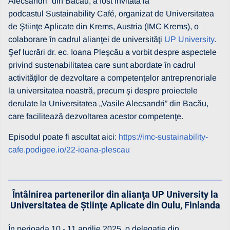
Alecsandri” din Bacău, a fost invitată la
podcastul Sustainability Café, organizat de Universitatea
de Ştiinţe Aplicate din Krems, Austria (IMC Krems), o
colaborare în cadrul alianţei de universităţi
UP University
.
Şef lucrări dr. ec. Ioana Pleşcău a vorbit despre aspectele
privind sustenabilitatea care sunt abordate în cadrul
activităţilor de dezvoltare a competenţelor antreprenoriale
la universitatea noastră, precum şi despre proiectele
derulate la Universitatea „Vasile Alecsandri” din Bacău,
care facilitează dezvoltarea acestor competenţe.
Episodul poate fi ascultat aici:
https://imc-sustainability-
cafe.podigee.io/22-ioana-plescau
Întâlnirea partenerilor din alianţa UP University la
Universitatea de Ştiinţe Aplicate din Oulu, Finlanda
În perioada 10 - 11 aprilie 2025, o delegaţie din