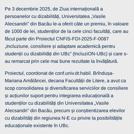
Pe 3 decembrie 2025, de Ziua internațională a
persoanelor cu dizabilități, Universitatea „Vasile
Alecsandri” din Bacău le-a oferit câte un premiu, în valoare
de 1000 de lei, studenților de la cele cinci facultăți, care au
făcut parte din Proiectul CNFIS-FDI-2025-F-0087
„Incluziune, consiliere și adaptare academică pentru
studenții cu dizabilități din UBc” (IncluziON-UBc) și care s-
au remarcat prin cele mai bune rezultate la învățătură.
Proiectul, coordonat de conf.univ.dr.habil. Brîndușa-
Mariana Amălăncei, decana Facultății de Litere, a avut ca
scop consolidarea și diversificarea serviciilor de consiliere
și acțiunilor suport pentru integrarea educațională a
studenților cu dizabilități din Universitatea „Vasile
Alecsandri” din Bacău, precum și conștientizarea elevilor
cu dizabilități din regiunea N-E cu privire la posibilitățile
educaționale existente în UBc.