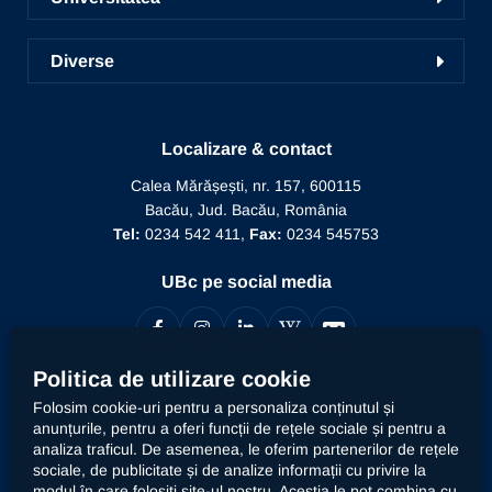
Radio UNSR Bacău
Acces portal bază de date
Pregătirea personalului didactic
Prezentarea Universității
Academic TV
ICDICTT
Diverse
Învățământ la distanță
Alegeri
Manifestări științifice
Recunoaștere diplomă doctor
Biblioteca
Mesajul Rectorului
Proiecte în derulare
Recunoaștere funcție didactică
Localizare & contact
Conducere
Editura Alma Mater
Recunoaștere conducător doctorat
Calea Mărășești, nr. 157, 600115
Relații internaționale
Bacău, Jud. Bacău, România
Alumni
Informații de interes public
Tel:
0234 542 411,
Fax:
0234 545753
Doctor Honoris Causa
Documente interne
UBc pe social media
Calitate
Politica de utilizare cookie
Contact
Folosim cookie-uri pentru a personaliza conținutul și
anunțurile, pentru a oferi funcții de rețele sociale și pentru a
analiza traficul. De asemenea, le oferim partenerilor de rețele
Universitatea „Vasile Alecsandri” din Bacău prelucrează
sociale, de publicitate și de analize informații cu privire la
datele dumneavoastră cu caracter personal, respectiv
modul în care folosiți site-ul nostru. Aceștia le pot combina cu