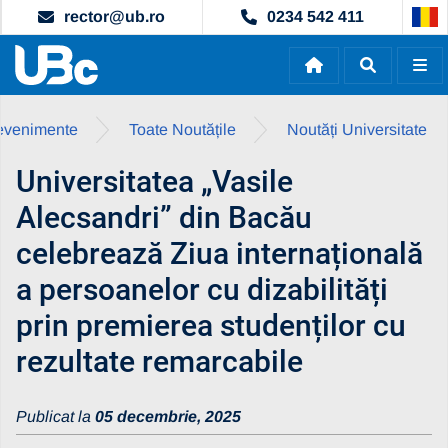
rector@ub.ro
0234 542 411
i evenimente
Toate Noutățile
Noutăți Universitate
Universitatea „Vasile
Alecsandri” din Bacău
celebrează Ziua internațională
a persoanelor cu dizabilități
prin premierea studenților cu
rezultate remarcabile
Publicat la
05 decembrie, 2025