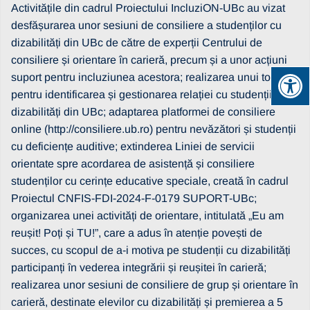
Activitățile din cadrul Proiectului IncluziON-UBc au vizat
desfășurarea unor sesiuni de consiliere a studenților cu
dizabilități din UBc de către de experții Centrului de
consiliere și orientare în carieră, precum și a unor acțiuni
suport pentru incluziunea acestora; realizarea unui tool-kit
pentru identificarea și gestionarea relației cu studenții cu
dizabilități din UBc; adaptarea platformei de consiliere
online (http://consiliere.ub.ro) pentru nevăzători și studenții
cu deficiențe auditive; extinderea Liniei de servicii
orientate spre acordarea de asistență și consiliere
studenților cu cerințe educative speciale, creată în cadrul
Proiectul CNFIS-FDI-2024-F-0179 SUPORT-UBc;
organizarea unei activități de orientare, intitulată „Eu am
reușit! Poți și TU!”, care a adus în atenție povești de
succes, cu scopul de a-i motiva pe studenții cu dizabilități
participanți în vederea integrării și reușitei în carieră;
realizarea unor sesiuni de consiliere de grup și orientare în
carieră, destinate elevilor cu dizabilități și premierea a 5