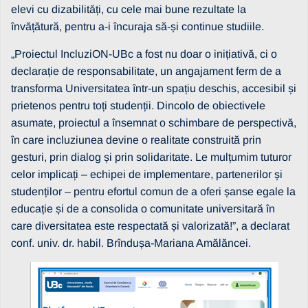
elevi cu dizabilități, cu cele mai bune rezultate la
învățătură, pentru a-i încuraja să-și continue studiile.
„Proiectul IncluziON-UBc a fost nu doar o inițiativă, ci o
declarație de responsabilitate, un angajament ferm de a
transforma Universitatea într-un spațiu deschis, accesibil și
prietenos pentru toți studenții. Dincolo de obiectivele
asumate, proiectul a însemnat o schimbare de perspectivă,
în care incluziunea devine o realitate construită prin
gesturi, prin dialog și prin solidaritate. Le mulțumim tuturor
celor implicați – echipei de implementare, partenerilor și
studenților – pentru efortul comun de a oferi șanse egale la
educație și de a consolida o comunitate universitară în
care diversitatea este respectată și valorizată!”, a declarat
conf. univ. dr. habil. Brîndușa-Mariana Amălăncei.