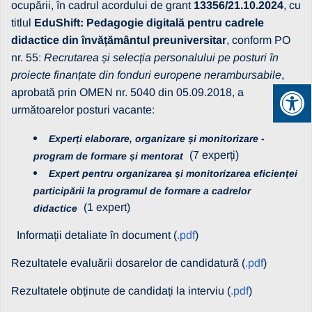
ocupării, în cadrul acordului de grant
13356/21.10.2024
, cu
titlul
EduShift: Pedagogie digitală pentru cadrele
didactice din învățământul preuniversitar
, conform PO
nr. 55:
Recrutarea și selecția personalului pe posturi în
proiecte finanțate din fonduri europene nerambursabile
,
aprobată prin OMEN nr. 5040 din 05.09.2018, a
următoarelor posturi vacante:
Experți elaborare, organizare și monitorizare -
(7 experți)
program de formare și mentorat
Expert pentru organizarea și monitorizarea eficienței
participării la programul de formare a cadrelor
(1 expert)
didactice
Informații detaliate în document (
.pdf
)
Rezultatele evaluării dosarelor de candidatură (
.pdf
)
Rezultatele obținute de candidați la interviu (
.pdf
)