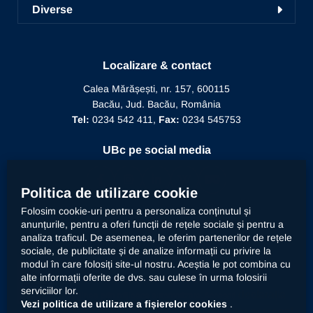
ICDICTT
Diverse
Învățământ la distanță
Alegeri
Manifestări științifice
Recunoaștere diplomă doctor
Biblioteca
Mesajul Rectorului
Proiecte în derulare
Recunoaștere funcție didactică
Localizare & contact
Conducere
Editura Alma Mater
Recunoaștere conducător doctorat
Calea Mărășești, nr. 157, 600115
Relații internaționale
Bacău, Jud. Bacău, România
Alumni
Informații de interes public
Tel:
0234 542 411,
Fax:
0234 545753
Doctor Honoris Causa
Documente interne
UBc pe social media
Calitate
Politica de utilizare cookie
Folosim cookie-uri pentru a personaliza conținutul și
anunțurile, pentru a oferi funcții de rețele sociale și pentru a
Contact
analiza traficul. De asemenea, le oferim partenerilor de rețele
sociale, de publicitate și de analize informații cu privire la
modul în care folosiți site-ul nostru. Aceștia le pot combina cu
Universitatea „Vasile Alecsandri” din Bacău prelucrează
alte informații oferite de dvs. sau culese în urma folosirii
datele dumneavoastră cu caracter personal, respectiv
serviciilor lor.
declarația
imaginea prin mijloace automatizate. Accesați
Vezi politica de utilizare a fișierelor cookies
.
privind prelucrarea datelor cu caracter personal
.