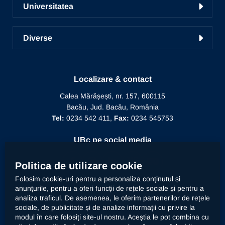
Radio UNSR Bacău
Universitatea
Acces portal bază de date
Pregătirea personalului didactic
Academic TV
Prezentarea Universității
ICDICTT
Învățământ la distanță
Diverse
Alegeri
Manifestări științifice
Biblioteca
Recunoaștere diplomă doctor
Mesajul Rectorului
Proiecte în derulare
Recunoaștere funcție didactică
Conducere
Localizare & contact
Editura Alma Mater
Recunoaștere conducător doctorat
Calea Mărășești, nr. 157, 600115
Relații internaționale
Bacău, Jud. Bacău, România
Alumni
Informații de interes public
Tel:
0234 542 411,
Fax:
0234 545753
Doctor Honoris Causa
Documente interne
UBc pe social media
Calitate
Politica de utilizare cookie
Folosim cookie-uri pentru a personaliza conținutul și
anunțurile, pentru a oferi funcții de rețele sociale și pentru a
Contact
analiza traficul. De asemenea, le oferim partenerilor de rețele
sociale, de publicitate și de analize informații cu privire la
modul în care folosiți site-ul nostru. Aceștia le pot combina cu
Universitatea „Vasile Alecsandri” din Bacău prelucrează