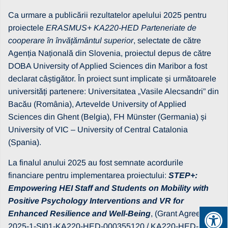
Ca urmare a publicării rezultatelor apelului 2025 pentru
proiectele
ERASMUS+ KA220-HED Parteneriate de
cooperare în învățământul superior
, selectate de către
Agenția Națională din Slovenia, proiectul depus de către
DOBA University of Applied Sciences din Maribor a fost
declarat câștigător. În proiect sunt implicate și următoarele
universități partenere: Universitatea „Vasile Alecsandri” din
Bacău (România), Artevelde University of Applied
Sciences din Ghent (Belgia), FH Münster (Germania) și
University of VIC – University of Central Catalonia
(Spania).
La finalul anului 2025 au fost semnate acordurile
financiare pentru implementarea proiectului:
STEP+:
Empowering HEI Staff and Students on Mobility with
Positive Psychology Interventions and VR for
Enhanced Resilience and Well-Being
, (Grant Agreement
2025-1-SI01-KA220-HED-000355120 / KA220-HED-