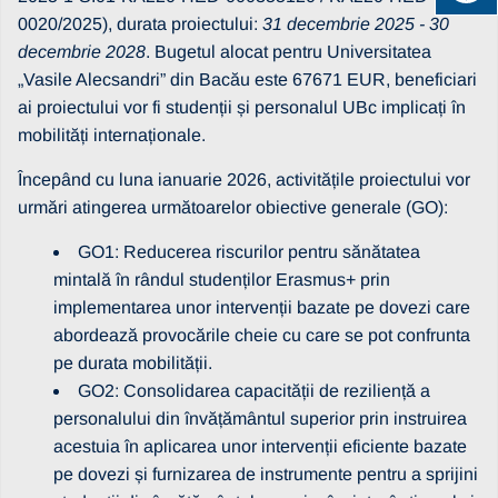
0020/2025), durata proiectului:
31 decembrie 2025 - 30
decembrie 2028
. Bugetul alocat pentru Universitatea
„Vasile Alecsandri” din Bacău este 67671 EUR, beneficiari
ai proiectului vor fi studenții și personalul UBc implicați în
mobilități internaționale.
Începând cu luna ianuarie 2026, activitățile proiectului vor
urmări atingerea următoarelor obiective generale (GO):
GO1: Reducerea riscurilor pentru sănătatea
mintală în rândul studenților Erasmus+ prin
implementarea unor intervenții bazate pe dovezi care
abordează provocările cheie cu care se pot confrunta
pe durata mobilității.
GO2: Consolidarea capacității de reziliență a
personalului din învățământul superior prin instruirea
acestuia în aplicarea unor intervenții eficiente bazate
pe dovezi și furnizarea de instrumente pentru a sprijini