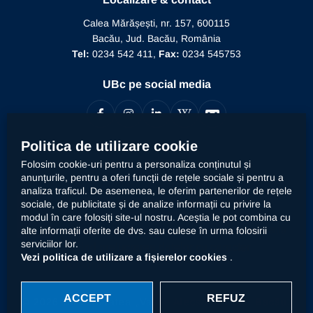
Conducere
Editura Alma Mater
Recunoaștere conducător doctorat
Calea Mărășești, nr. 157, 600115
Relații internaționale
Bacău, Jud. Bacău, România
Alumni
Informații de interes public
Tel:
0234 542 411,
Fax:
0234 545753
Doctor Honoris Causa
Documente interne
UBc pe social media
Calitate
Politica de utilizare cookie
Contact
Folosim cookie-uri pentru a personaliza conținutul și
anunțurile, pentru a oferi funcții de rețele sociale și pentru a
analiza traficul. De asemenea, le oferim partenerilor de rețele
Universitatea „Vasile Alecsandri” din Bacău prelucrează
sociale, de publicitate și de analize informații cu privire la
datele dumneavoastră cu caracter personal, respectiv
modul în care folosiți site-ul nostru. Aceștia le pot combina cu
declarația
alte informații oferite de dvs. sau culese în urma folosirii
imaginea prin mijloace automatizate. Accesați
serviciilor lor.
privind prelucrarea datelor cu caracter
Vezi politica de utilizare a fișierelor cookies
.
personal
.
ACCEPT
REFUZ
© 2026 Universitatea „Vasile Alecsandri” din Bacău.