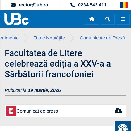
rector@ub.ro
0234 542 411
evenimente
Toate Noutățile
Comunicate de Presă
Facultatea de Litere
celebrează ediția a XXV-a a
Sărbătorii francofoniei
Publicat la
19 martie, 2026
Comunicat de presa