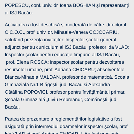
POPESCU, conf. univ. dr. Ioana BOGHIAN și reprezentanți
ai ISJ Bacău.
Activitatea a fost deschisă și moderată de către directorul
C.C.O.C., prof. univ. dr. Mihaela-Venera COJOCARIU,
salutând prezența invitaților: Inspector școlar general
adjunct pentru curriculum al ISJ Bacău, profesor Ida VLAD;
Inspector școlar pentru educație timpurie al ISJ Bacău,
prof. Elena ROȘCA; Inspector școlar pentru dezvoltarea
resurselor umane, prof. Adriana CHIOARU; absolventele
Bianca-Mihaela MALDAN, profesor de matematică, Școala
Gimnazială Nr.1 Blăgești, jud. Bacău și Alexandra-
Cătălina POPOVICI, profesor pentru învățământul primar,
Școala Gimnazială „Liviu Rebreanu”, Comănești, jud.
Bacău.
Partea de prezentare a reglementărilor legislative a fost
asigurată prin intermediul doamnelor inspector școlar, prof.
Ida VLAD și prof. Adriana CHIOARU. Au fost precizate