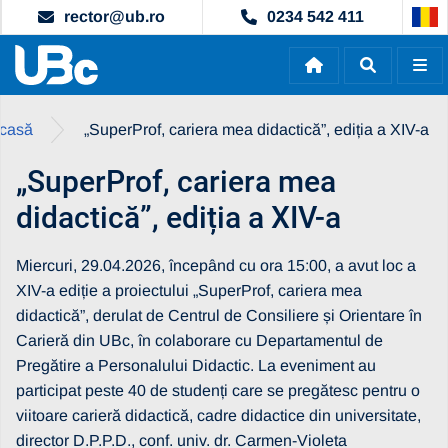
rector@ub.ro
0234 542 411
casă
„SuperProf, cariera mea didactică”, ediția a XIV-a
„SuperProf, cariera mea
didactică”, ediția a XIV-a
Miercuri, 29.04.2026, începând cu ora 15:00, a avut loc a
XIV-a ediție a proiectului „SuperProf, cariera mea
didactică”, derulat de Centrul de Consiliere și Orientare în
Carieră din UBc, în colaborare cu Departamentul de
Pregătire a Personalului Didactic. La eveniment au
participat peste 40 de studenți care se pregătesc pentru o
viitoare carieră didactică, cadre didactice din universitate,
director D.P.P.D., conf. univ. dr. Carmen-Violeta