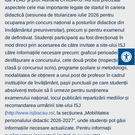
aspectele cele mai importante legate de startul în cariera
didactică (sesiunea de titularizare iulie 2026 pentru
ocuparea prin concurs național a posturilor didactice din
învățământul preuniversitar), precum și pentru examenul
de definitivat. Studenții participanți au fost direcționați în
mod direct prin accesarea de către invitate a site-ului ISJ
către informațiile necesare precum: graficul perioadei de
desfășurare a concursului, cele două probe (inspecția la
clasă și concursul scris), programe școlare și metodologii,
modalitatea de obținere a unui post de profesor în cadrul
instituțiilor de învățământ, pașii punctuali pe care studenții
absolvenți trebuie să îi urmeze pentru susținerea
examenului național, locul publicării repartizării mediilor și
recomandarea urmăririi site-ului ISJ
(
http://www.isjbacau.ro/
, la secțiunea „Mobilitatea
personalului didactic 2026-2027”, unde studenții pot găsi
informațiile necesare actualizate. Pentru informații