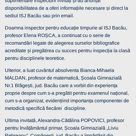
suplimentare inspectorii invitați și-au anunțat
disponibilitatea de a oferi informațiile necesare și direct la
sediul ISJ Bacău sau prin email.
Doamna inspector pentru educație timpurie al ISJ Bacău,
profesor Elena ROȘCA, a continuat cu o serie de
recomandări legate de alegerea surselor bibliografice
acreditate și pregătirea cu succes pentru inspecția la clasă
pentru disciplinele teoretice.
Ulterior, a luat cuvântul absolventa Bianca-Mihaela
MALDAN, profesor de matematică, Școala Gimnazială
Nr.1 Blăgești, jud. Bacău care a vorbit din experiența
proprie despre cum s-a pregătit pentru examenul național,
cum s-a organizat, evidențiind importanța componentei de
metodică specifică fiecărei discipline.
Ultima invitată, Alexandra-Cătălina POPOVICI, profesor
pentru învățământul primar, Școala Gimnazială „Liviu
Rebreanu”, Comănești, jud. Bacău a împărtășit din