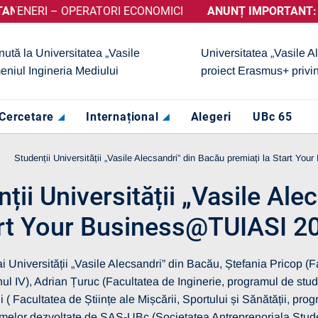
 – OPERATORI ECONOMICI
 OBȚINUT CALIFICATIVUL „GRAD DE ÎNCREDERE RIDICAT”, AC
ANUNȚ IMPORTANT:
PRELUNGI
nută la Universitatea „Vasile
Universitatea „Vasile A
eniul Ingineria Mediului
proiect Erasmus+ privi
Cercetare
Internațional
Alegeri
UBc 65
Studenții Universității „Vasile Alecsandri” din Bacău premiați la Start Y
itate
13 martie 2026
ții Universității „Vasile Al
RE SELECȚIE
 – OPERATORI
art Your Business@TUIASI 2
I
ai Universității „Vasile Alecsandri” din Bacău, Ștefania Pricop (
Vezi mai multe detalii
anul IV), Adrian Țuruc (Facultatea de Inginerie, programul de stu
 ( Facultatea de Științe ale Mișcării, Sportului și Sănătății, prog
melor dezvoltate de SAS-UBc (Societatea Antreprenoriala Studențe