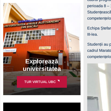
perioada 8 – 
Studențească 
competențelor 
Echipa Ștefani
III-lea.
Studenții au p
cadrul Marato
competențelor
Explorează
universitatea
TUR VIRTUAL UBC