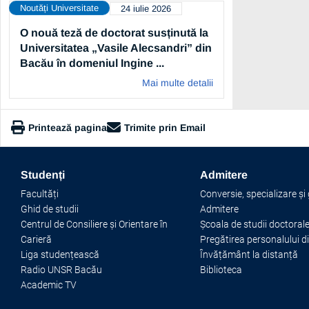
Noutăți Universitate
24 iulie 2026
O nouă teză de doctorat susținută la
Universitatea „Vasile Alecsandri” din
Bacău în domeniul Ingine ...
Mai multe detalii
Printează pagina
Trimite prin Email
https://www.ub.ro/studentii-universitatii-vasile-alecsandri-d
Studenți
Admitere
Copiază link
Facultăți
Conversie, specializare și
Ghid de studii
Admitere
Centrul de Consiliere și Orientare în
Școala de studii doctoral
Carieră
Pregătirea personalului d
Liga studențească
Învățământ la distanță
Radio UNSR Bacău
Biblioteca
Academic TV