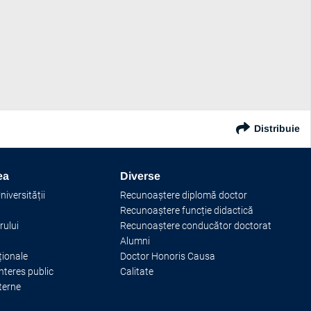
Distribuie
ea
Diverse
iversității
Recunoaștere diplomă doctor
Recunoaștere funcție didactică
rului
Recunoaștere conducător doctorat
Alumni
ționale
Doctor Honoris Causa
interes public
Calitate
terne