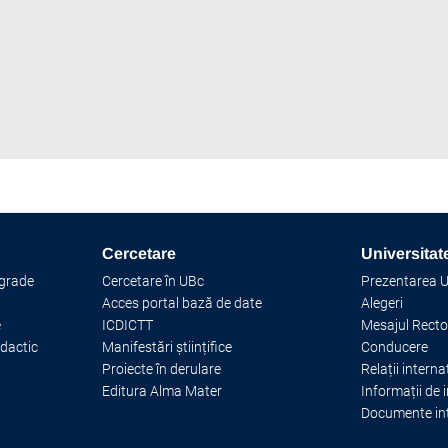
in-bacau-premiati-la-start-your-businesstuiasi-2024
Cercetare
Universitat
 grade
Cercetare în UBc
Prezentarea Un
Acces portal bază de date
Alegeri
e
ICDICTT
Mesajul Recto
idactic
Manifestări științifice
Conducere
Proiecte în derulare
Relații interna
Editura Alma Mater
Informații de 
Documente in