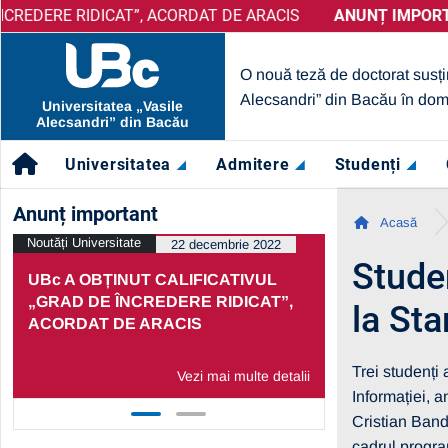
IDICAT”, ACORDAT DE ARACIS
ANUNȚ IMPORTANT:
PRELUNGIRE SELECȚIE PARTENERI
ANUNȚ IMPORTANT:
UBc A
O nouă teză de doctorat susți
Alecsandri” din Bacău în dom
Universitatea „Vasile
Alecsandri” din Bacău
Universitatea
Admitere
Studenți
Anunț important
Acasă
Noutăți Universitate
Noutăți Univers
22 decembrie 2022
Studen
UBc A OBȚINUT CALIFICATIVUL
PRELUNGI
„GRAD DE ÎNCREDERE RIDICAT”,
PARTENERI
la St
ACORDAT DE ARACIS
ECONOMIC
Trei studenți 
Vezi mai multe detalii
Informației, 
Cristian Bandi
cadrul progra