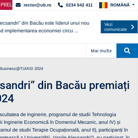
ORDAT DE ARACIS
RE SELECȚIE PARTENERI – OPERATORI ECONOMICI
ANUNȚ IMPORTANT:
UBc A OBȚINUT CAL
ANUN
ROMÂNĂ
rector@ub.ro
0234 542 411
lecsandri” din Bacău este liderul unui nou
Vezi
comunicate
nd implementarea economiei circu ...
Mai multe
our Business@TUIASI 2024
ecsandri” din Bacău premiați
024
Facultatea de Inginerie, programul de studii Tehnologia
dii Inginerie Economică în Domeniul Mecanic, anul IV) și
ramul de studii Terapie Ocupațională, anul II), participanți în
ască a Universității „Vasile Alecsandri”), au participat, în