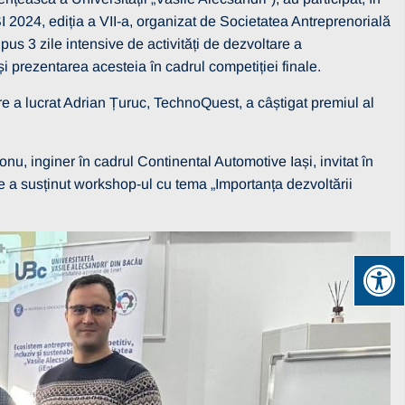
024, ediția a VII-a, organizat de Societatea Antreprenorială
s 3 zile intensive de activități de dezvoltare a
și prezentarea acesteia în cadrul competiției finale.
are a lucrat Adrian Țuruc, TechnoQuest, a câștigat premiul al
onu, inginer în cadrul Continental Automotive Iași, invitat în
e a susținut workshop-ul cu tema „Importanța dezvoltării