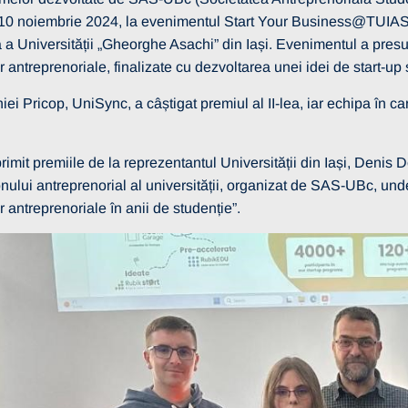
10 noiembrie 2024, la evenimentul Start Your Business@TUIASI 2
a Universității „Gheorghe Asachi” din Iași. Evenimentul a presupu
antreprenoriale, finalizate cu dezvoltarea unei idei de start-up 
ei Pricop, UniSync, a câștigat premiul al II-lea, iar echipa în c
rimit premiile de la reprezentantul Universității din Iași, Denis D
nului antreprenorial al universității, organizat de SAS-UBc, und
 antreprenoriale în anii de studenție”.