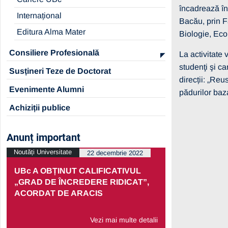
încadrează în 
Internațional
Bacău, prin F
Editura Alma Mater
Biologie, Eco
Consiliere Profesională
La activitate
studenţi şi ca
Susțineri Teze de Doctorat
direcții: „Re
Evenimente Alumni
pădurilor baza
Achiziții publice
Anunț important
Noutăți Universitate
Noutăți Univers
22 decembrie 2022
UBc A OBȚINUT CALIFICATIVUL
PRELUNGI
„GRAD DE ÎNCREDERE RIDICAT”,
PARTENERI
ACORDAT DE ARACIS
ECONOMIC
Vezi mai multe detalii