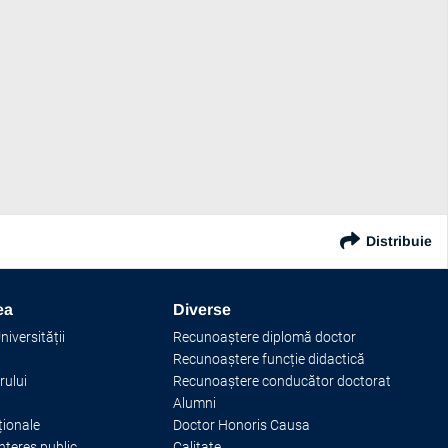
Distribuie
ea
Diverse
iversității
Recunoaștere diplomă doctor
Recunoaștere funcție didactică
rului
Recunoaștere conducător doctorat
Alumni
ționale
Doctor Honoris Causa
interes public
Calitate