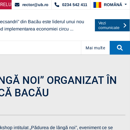
DAT DE ARACIS
E SELECȚIE PARTENERI – OPERATORI ECONOMICI
ANUNȚ IMPORTANT:
UBc A OBȚINUT CALIF
ANUNȚ 
ROMÂNĂ
rector@ub.ro
0234 542 411
lecsandri” din Bacău este liderul unui nou
Vezi
comunicate
nd implementarea economiei circu ...
Mai multe
GĂ NOI” ORGANIZAT ÎN
ICĂ BACĂU
orkshop intitulat „Pădurea de lângă noi”, eveniment ce se