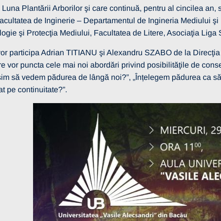
Luna Plantării Arborilor şi care continuă, pentru al cincilea an, 
acultatea de Inginerie – Departamentul de Ingineria Mediului şi
logie şi Protecţia Mediului, Facultatea de Litere, Asociaţia Liga
 vor participa Adrian TITIANU şi Alexandru SZABO de la Direcţia
re vor puncta cele mai noi abordări privind posibilităţile de con
usim să vedem pădurea de lângă noi?”, „Înțelegem pădurea ca s
t pe continuitate?”.
itate
13 martie 2026
RE SELECȚIE
 – OPERATORI
I
Vezi mai multe detalii