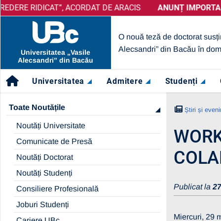
ICAT”, ACORDAT DE ARACIS
ANUNȚ IMPORTANT:
PRELUNGIRE SELECȚIE PARTENERI –
ANUNȚ IMPORTANT:
UBc A OB
O nouă teză de doctorat susți
Alecsandri” din Bacău în dom
Universitatea „Vasile
Alecsandri” din Bacău
Universitatea
Admitere
Studenți
Toate Noutățile
Știri și even
Noutăți Universitate
WORK
Comunicate de Presă
COLA
Noutăți Doctorat
Noutăți Studenți
Publicat la
27
Consiliere Profesională
Joburi Studenți
Miercuri, 29 
Cariere UBc