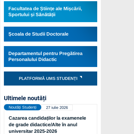
Facultatea de Științe ale Mișcării,
Sportului și Sănătății
Școala de Studii Doctorale
Departamentul pentru Pregătirea
Personalului Didactic
PLATFORMĂ UMS STUDENȚI
Ultimele noutăți
Noutăți Studenți
27 iulie 2026
Cazarea candidaților la examenele
de grade didactice/Alte în anul
universitar 2025-2026