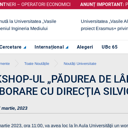
 OPERATORI ECONOMICI
ȚINUT CALIFICATIVUL „GRAD DE ÎNCREDERE RIDICAT”, ACOR
ANUNȚ IMPORTANT:
PRELUNGIR
nută la Universitatea „Vasile
Universitatea „Vasile A
eniul Ingineria Mediului
proiect Erasmus+ privi
Cercetare
Internațional
Alegeri
UBc 65
imente
Toate Noutățile
Noutăți Universitate
SHOP-UL „PĂDUREA DE LÂN
BORARE CU DIRECŢIA SILV
 martie, 2023
martie 2023, ora 11:00, va avea loc la în Aula Universităţii un w