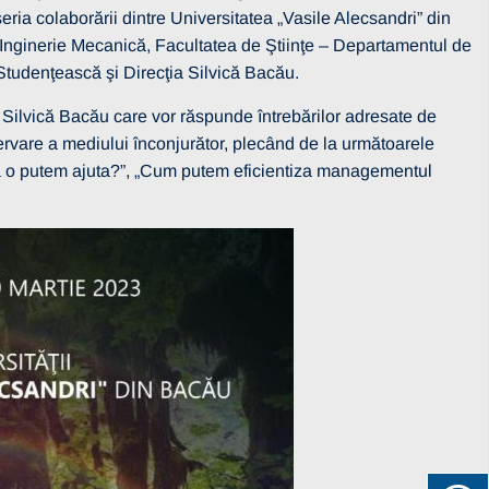
seria colaborării dintre Universitatea „Vasile Alecsandri” din
 Inginerie Mecanică, Facultatea de Ştiinţe – Departamentul de
 Studenţească şi Direcţia Silvică Bacău.
 Silvică Bacău care vor răspunde întrebărilor adresate de
servare a mediului înconjurător, plecând de la următoarele
ă o putem ajuta?”, „Cum putem eficientiza managementul