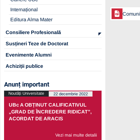
Internațional
Comunic
Editura Alma Mater
Consiliere Profesională
Susțineri Teze de Doctorat
Evenimente Alumni
Achiziții publice
Anunț important
Noutăți Universitate
Noutăți Univers
22 decembrie 2022
UBc A OBȚINUT CALIFICATIVUL
PRELUNGI
„GRAD DE ÎNCREDERE RIDICAT”,
PARTENERI
ACORDAT DE ARACIS
ECONOMIC
Vezi mai multe detalii