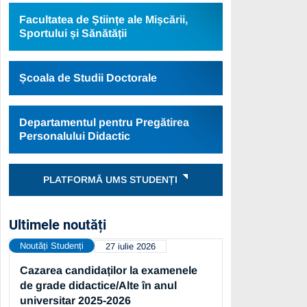
Facultatea de Științe ale Mișcării,
Sportului și Sănătății
Școala de Studii Doctorale
Departamentul pentru Pregătirea
Personalului Didactic
PLATFORMĂ UMS STUDENȚI
Ultimele noutăți
Noutăți Studenți
27 iulie 2026
Cazarea candidaților la examenele
de grade didactice/Alte în anul
universitar 2025-2026