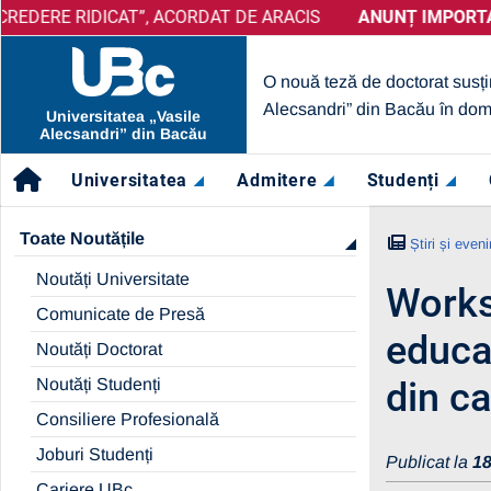
E RIDICAT”, ACORDAT DE ARACIS
ANUNȚ IMPORTANT:
PRELUNGIRE SELECȚIE PARTEN
ANUNȚ IMPORTANT:
UB
O nouă teză de doctorat susți
Alecsandri” din Bacău în dom
Universitatea „Vasile
Alecsandri” din Bacău
Universitatea
Admitere
Studenți
Toate Noutățile
Știri și even
Noutăți Universitate
Works
Comunicate de Presă
educaț
Noutăți Doctorat
Noutăți Studenți
din c
Consiliere Profesională
Joburi Studenți
Publicat la
18
Cariere UBc