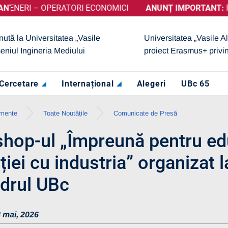
ERI – OPERATORI ECONOMICI
c A OBȚINUT CALIFICATIVUL „GRAD DE ÎNCREDERE RIDICAT”
ANUNȚ IMPORTANT:
PRELU
nută la Universitatea „Vasile
Universitatea „Vasile A
eniul Ingineria Mediului
proiect Erasmus+ privi
Cercetare
Internațional
Alegeri
UBc 65
imente
Toate Noutățile
Comunicate de Presă
hop-ul „Împreună pentru ed
iei cu industria” organizat l
adrul UBc
 mai, 2026