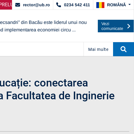
, ACORDAT DE ARACIS
NGIRE SELECȚIE PARTENERI – OPERATORI ECONOMICI
ANUNȚ IMPORTANT:
UBc A OBȚINUT
AN
ROMÂNĂ
rector@ub.ro
0234 542 411
lecsandri” din Bacău este liderul unui nou
Vezi
comunicate
nd implementarea economiei circu ...
Mai multe
ucație: conectarea
a Facultatea de Inginerie