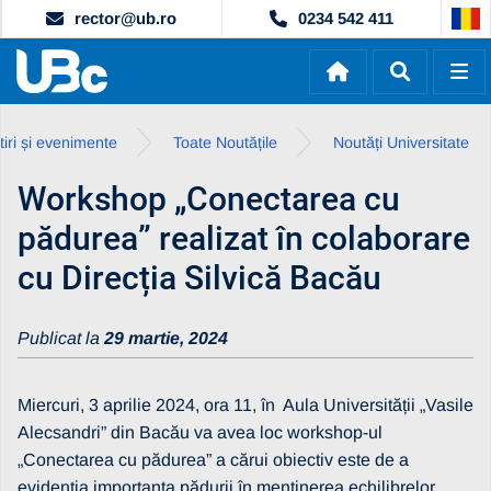
rector@ub.ro
0234 542 411
tiri și evenimente
Toate Noutățile
Noutăți Universitate
Workshop „Conectarea cu
pădurea” realizat în colaborare
cu Direcția Silvică Bacău
Publicat la
29 martie, 2024
Miercuri, 3 aprilie 2024, ora 11, în Aula Universității „Vasile
Alecsandri” din Bacău va avea loc workshop-ul
„Conectarea cu pădurea”
a cărui obiectiv este de a
evidenția importanța pădurii în menținerea echilibrelor