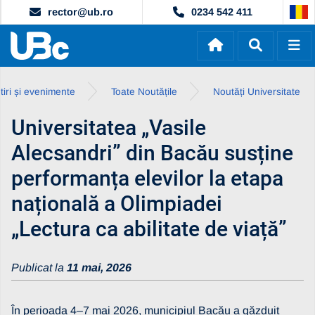
rector@ub.ro
0234 542 411
tiri și evenimente
Toate Noutățile
Noutăți Universitate
Universitatea „Vasile
Alecsandri” din Bacău susține
performanța elevilor la etapa
națională a Olimpiadei
„Lectura ca abilitate de viață”
Publicat la
11 mai, 2026
În perioada 4–7 mai 2026, municipiul Bacău a găzduit