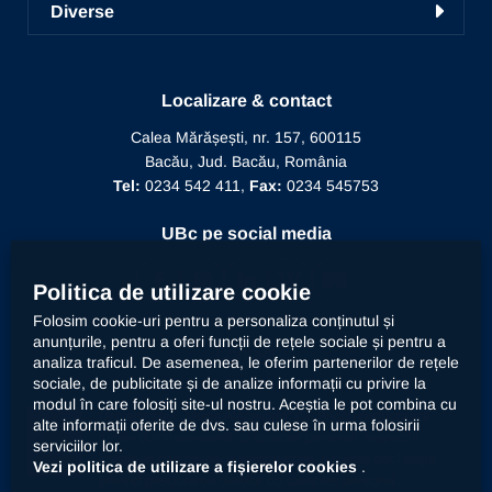
Învățământ la distanță
Diverse
Alegeri
Manifestări științifice
Biblioteca
Recunoaștere diplomă doctor
Mesajul Rectorului
Proiecte în derulare
Recunoaștere funcție didactică
Localizare & contact
Conducere
Editura Alma Mater
Recunoaștere conducător doctorat
Calea Mărășești, nr. 157, 600115
Relații internaționale
Bacău, Jud. Bacău, România
Alumni
Informații de interes public
Tel:
0234 542 411,
Fax:
0234 545753
Doctor Honoris Causa
Documente interne
UBc pe social media
Calitate
Politica de utilizare cookie
Folosim cookie-uri pentru a personaliza conținutul și
anunțurile, pentru a oferi funcții de rețele sociale și pentru a
Contact
analiza traficul. De asemenea, le oferim partenerilor de rețele
sociale, de publicitate și de analize informații cu privire la
modul în care folosiți site-ul nostru. Aceștia le pot combina cu
Universitatea „Vasile Alecsandri” din Bacău prelucrează
alte informații oferite de dvs. sau culese în urma folosirii
datele dumneavoastră cu caracter personal, respectiv
serviciilor lor.
declarația
imaginea prin mijloace automatizate. Accesați
Vezi politica de utilizare a fișierelor cookies
.
privind prelucrarea datelor cu caracter personal
.