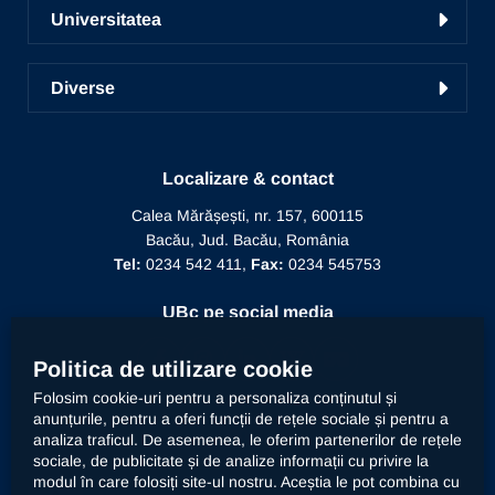
Școala de studii doctorale
Radio UNSR Bacău
Universitatea
Acces portal bază de date
Pregătirea personalului didactic
Academic TV
Prezentarea Universității
ICDICTT
Învățământ la distanță
Diverse
Alegeri
Manifestări științifice
Biblioteca
Recunoaștere diplomă doctor
Mesajul Rectorului
Proiecte în derulare
Recunoaștere funcție didactică
Localizare & contact
Conducere
Editura Alma Mater
Recunoaștere conducător doctorat
Calea Mărășești, nr. 157, 600115
Relații internaționale
Bacău, Jud. Bacău, România
Alumni
Informații de interes public
Tel:
0234 542 411,
Fax:
0234 545753
Doctor Honoris Causa
Documente interne
UBc pe social media
Calitate
Politica de utilizare cookie
Folosim cookie-uri pentru a personaliza conținutul și
anunțurile, pentru a oferi funcții de rețele sociale și pentru a
Contact
analiza traficul. De asemenea, le oferim partenerilor de rețele
sociale, de publicitate și de analize informații cu privire la
modul în care folosiți site-ul nostru. Aceștia le pot combina cu