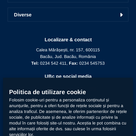
Pregătirea personalului didactic
Academic TV
Prezentarea Universității
ICDICTT
Învățământ la distanță
Diverse
Alegeri
Manifestări științifice
Biblioteca
Recunoaștere diplomă doctor
Mesajul Rectorului
Proiecte în derulare
Recunoaștere funcție didactică
Conducere
Localizare & contact
Editura Alma Mater
Recunoaștere conducător doctorat
Calea Mărășești, nr. 157, 600115
Relații internaționale
Bacău, Jud. Bacău, România
Alumni
Informații de interes public
Tel:
0234 542 411,
Fax:
0234 545753
Doctor Honoris Causa
Documente interne
UBc pe social media
Calitate
Politica de utilizare cookie
Folosim cookie-uri pentru a personaliza conținutul și
anunțurile, pentru a oferi funcții de rețele sociale și pentru a
Contact
analiza traficul. De asemenea, le oferim partenerilor de rețele
sociale, de publicitate și de analize informații cu privire la
modul în care folosiți site-ul nostru. Aceștia le pot combina cu
Universitatea „Vasile Alecsandri” din Bacău prelucrează
alte informații oferite de dvs. sau culese în urma folosirii
datele dumneavoastră cu caracter personal, respectiv
serviciilor lor.