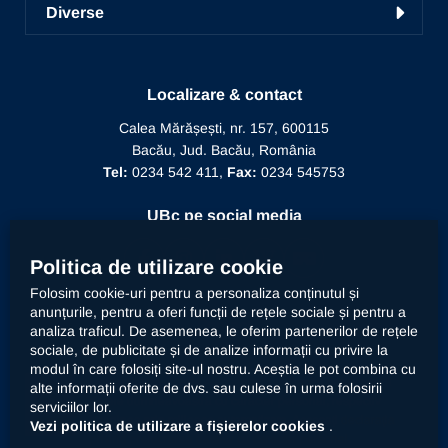
Învățământ la distanță
Diverse
Alegeri
Manifestări științifice
Biblioteca
Recunoaștere diplomă doctor
Mesajul Rectorului
Proiecte în derulare
Recunoaștere funcție didactică
Conducere
Localizare & contact
Editura Alma Mater
Recunoaștere conducător doctorat
Calea Mărășești, nr. 157, 600115
Relații internaționale
Bacău, Jud. Bacău, România
Alumni
Informații de interes public
Tel:
0234 542 411,
Fax:
0234 545753
Doctor Honoris Causa
Documente interne
UBc pe social media
Calitate
Politica de utilizare cookie
Folosim cookie-uri pentru a personaliza conținutul și
anunțurile, pentru a oferi funcții de rețele sociale și pentru a
Contact
analiza traficul. De asemenea, le oferim partenerilor de rețele
sociale, de publicitate și de analize informații cu privire la
modul în care folosiți site-ul nostru. Aceștia le pot combina cu
Universitatea „Vasile Alecsandri” din Bacău prelucrează
alte informații oferite de dvs. sau culese în urma folosirii
datele dumneavoastră cu caracter personal, respectiv
serviciilor lor.
imaginea prin mijloace automatizate. Accesați
declarația
Vezi politica de utilizare a fișierelor cookies
.
privind prelucrarea datelor cu caracter personal
.