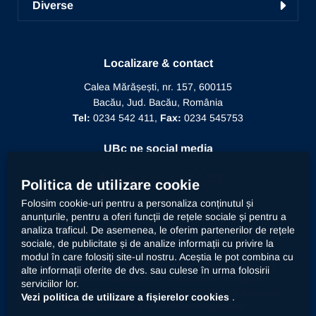
Învățământ la distanță
Diverse
Alegeri
Manifestări științifice
Biblioteca
Recunoaștere diplomă doctor
Mesajul Rectorului
Proiecte în derulare
Recunoaștere funcție didactică
Localizare & contact
Conducere
Editura Alma Mater
Recunoaștere conducător doctorat
Calea Mărășești, nr. 157, 600115
Relații internaționale
Bacău, Jud. Bacău, România
Alumni
Informații de interes public
Tel:
0234 542 411,
Fax:
0234 545753
Doctor Honoris Causa
Documente interne
UBc pe social media
Calitate
Politica de utilizare cookie
Folosim cookie-uri pentru a personaliza conținutul și
anunțurile, pentru a oferi funcții de rețele sociale și pentru a
Contact
analiza traficul. De asemenea, le oferim partenerilor de rețele
sociale, de publicitate și de analize informații cu privire la
modul în care folosiți site-ul nostru. Aceștia le pot combina cu
Universitatea „Vasile Alecsandri” din Bacău prelucrează
alte informații oferite de dvs. sau culese în urma folosirii
datele dumneavoastră cu caracter personal, respectiv
serviciilor lor.
imaginea prin mijloace automatizate. Accesați
declarația
Vezi politica de utilizare a fișierelor cookies
.
privind prelucrarea datelor cu caracter personal
.