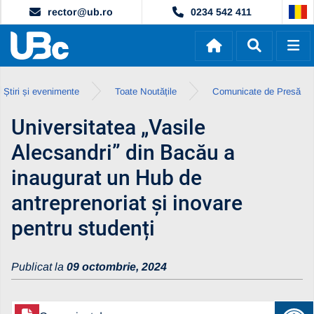
rector@ub.ro
0234 542 411
Știri și evenimente
Toate Noutățile
Comunicate de Presă
Universitatea „Vasile
Alecsandri” din Bacău a
inaugurat un Hub de
antreprenoriat și inovare
pentru studenți
Publicat la
09 octombrie, 2024