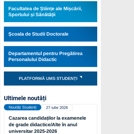
Facultatea de Științe ale Mișcării,
Sportului și Sănătății
Școala de Studii Doctorale
Departamentul pentru Pregătirea
Personalului Didactic
PLATFORMĂ UMS STUDENȚI
Ultimele noutăți
Noutăți Studenți
27 iulie 2026
Cazarea candidaților la examenele
de grade didactice/Alte în anul
universitar 2025-2026