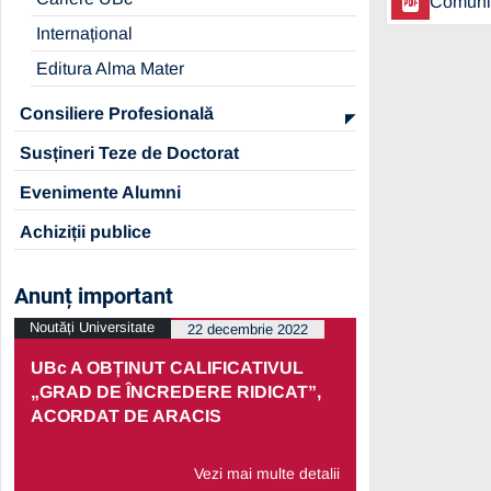
Comunic
Internațional
Editura Alma Mater
Consiliere Profesională
Susțineri Teze de Doctorat
Evenimente Alumni
Achiziții publice
Anunț important
Noutăți Universitate
Noutăți Univers
22 decembrie 2022
UBc A OBȚINUT CALIFICATIVUL
PRELUNGI
„GRAD DE ÎNCREDERE RIDICAT”,
PARTENERI
ACORDAT DE ARACIS
ECONOMIC
Vezi mai multe detalii