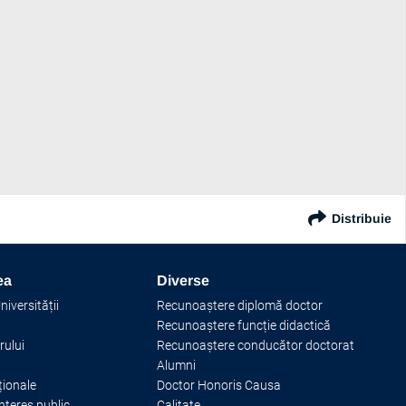
Distribuie
ea
Diverse
iversității
Recunoaștere diplomă doctor
Recunoaștere funcție didactică
rului
Recunoaștere conducător doctorat
Alumni
ționale
Doctor Honoris Causa
interes public
Calitate