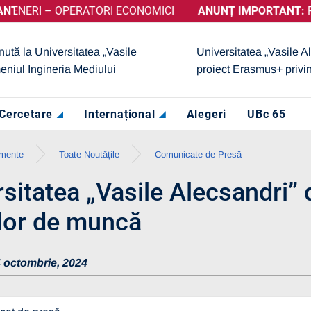
RI – OPERATORI ECONOMICI
c A OBȚINUT CALIFICATIVUL „GRAD DE ÎNCREDERE RIDICAT”,
ANUNȚ IMPORTANT:
PRELU
nută la Universitatea „Vasile
Universitatea „Vasile A
eniul Ingineria Mediului
proiect Erasmus+ privi
Cercetare
Internațional
Alegeri
UBc 65
imente
Toate Noutățile
Comunicate de Presă
rsitatea „Vasile Alecsandri”
ilor de muncă
 octombrie, 2024