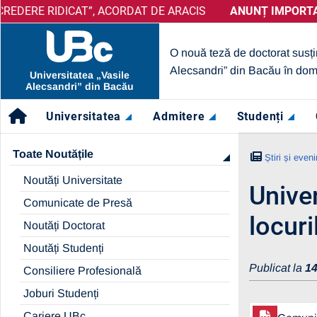
E RIDICAT”, ACORDAT DE ARACIS
ANUNȚ IMPORTANT:
PRELUNGIRE SELECȚIE PARTENE
ANUNȚ IMPORTANT:
UB
O nouă teză de doctorat susți
Alecsandri” din Bacău în dom
Universitatea „Vasile
Alecsandri” din Bacău
Universitatea
Admitere
Studenți
Toate Noutățile
Știri și even
Noutăți Universitate
Unive
Comunicate de Presă
locur
Noutăți Doctorat
Noutăți Studenți
Publicat la
14
Consiliere Profesională
Joburi Studenți
Cariere UBc