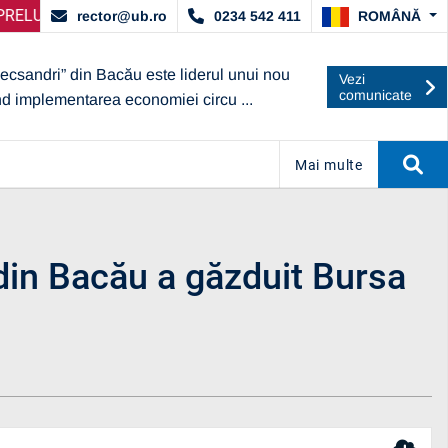
 ACORDAT DE ARACIS
NGIRE SELECȚIE PARTENERI – OPERATORI ECONOMICI
ANUNȚ IMPORTANT:
UBc A OBȚINUT
AN
ROMÂNĂ
rector@ub.ro
0234 542 411
lecsandri” din Bacău este liderul unui nou
Vezi
comunicate
nd implementarea economiei circu ...
Mai multe
 din Bacău a găzduit Bursa