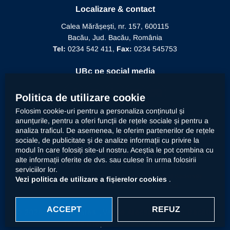
Recunoaștere funcție didactică
Localizare & contact
Conducere
Editura Alma Mater
Recunoaștere conducător doctorat
Calea Mărășești, nr. 157, 600115
Relații internaționale
Bacău, Jud. Bacău, România
Alumni
Informații de interes public
Tel:
0234 542 411,
Fax:
0234 545753
Doctor Honoris Causa
Documente interne
UBc pe social media
Calitate
Politica de utilizare cookie
Folosim cookie-uri pentru a personaliza conținutul și
anunțurile, pentru a oferi funcții de rețele sociale și pentru a
Contact
analiza traficul. De asemenea, le oferim partenerilor de rețele
sociale, de publicitate și de analize informații cu privire la
modul în care folosiți site-ul nostru. Aceștia le pot combina cu
Universitatea „Vasile Alecsandri” din Bacău prelucrează
alte informații oferite de dvs. sau culese în urma folosirii
datele dumneavoastră cu caracter personal, respectiv
serviciilor lor.
imaginea prin mijloace automatizate. Accesați
declarația
Vezi politica de utilizare a fișierelor cookies
.
privind prelucrarea datelor cu caracter personal
.
ACCEPT
REFUZ
© 2026 Universitatea „Vasile Alecsandri” din Bacău.
Toate drepturile rezervate.