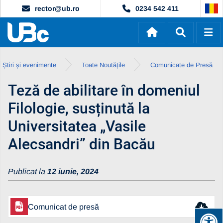
rector@ub.ro
0234 542 411
Știri și evenimente
Toate Noutățile
Comunicate de Presă
Teză de abilitare în domeniul
Filologie, susținută la
Universitatea „Vasile
Alecsandri” din Bacău
Publicat la
12 iunie, 2024
Comunicat de presă