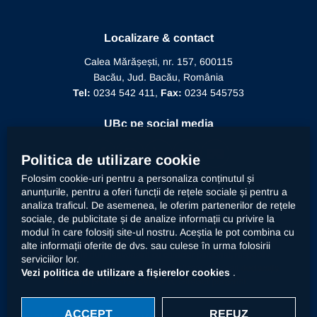
Biblioteca
Recunoaștere diplomă doctor
Mesajul Rectorului
Proiecte în derulare
Recunoaștere funcție didactică
Localizare & contact
Conducere
Editura Alma Mater
Recunoaștere conducător doctorat
Calea Mărășești, nr. 157, 600115
Relații internaționale
Bacău, Jud. Bacău, România
Alumni
Informații de interes public
Tel:
0234 542 411,
Fax:
0234 545753
Doctor Honoris Causa
Documente interne
UBc pe social media
Calitate
Politica de utilizare cookie
Folosim cookie-uri pentru a personaliza conținutul și
anunțurile, pentru a oferi funcții de rețele sociale și pentru a
Contact
analiza traficul. De asemenea, le oferim partenerilor de rețele
sociale, de publicitate și de analize informații cu privire la
modul în care folosiți site-ul nostru. Aceștia le pot combina cu
Universitatea „Vasile Alecsandri” din Bacău prelucrează
alte informații oferite de dvs. sau culese în urma folosirii
datele dumneavoastră cu caracter personal, respectiv
serviciilor lor.
imaginea prin mijloace automatizate. Accesați
declarația
Vezi politica de utilizare a fișierelor cookies
.
privind prelucrarea datelor cu caracter personal
.
ACCEPT
REFUZ