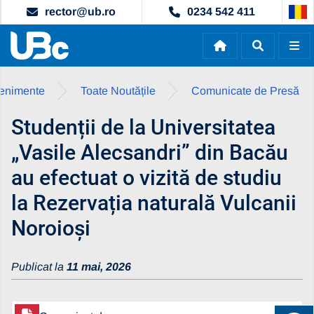
rector@ub.ro
0234 542 411
evenimente
Toate Noutățile
Comunicate de Presă
Studenții de la Universitatea
„Vasile Alecsandri” din Bacău
au efectuat o vizită de studiu
la Rezervația naturală Vulcanii
Noroioși
Publicat la
11 mai, 2026