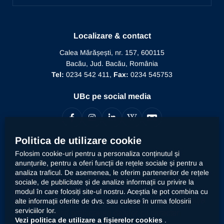
Alegeri
Manifestări științifice
Recunoaștere diplomă doctor
Biblioteca
Mesajul Rectorului
Proiecte în derulare
Recunoaștere funcție didactică
Localizare & contact
Conducere
Editura Alma Mater
Recunoaștere conducător doctorat
Calea Mărășești, nr. 157, 600115
Relații internaționale
Bacău, Jud. Bacău, România
Alumni
Informații de interes public
Tel:
0234 542 411,
Fax:
0234 545753
Doctor Honoris Causa
Documente interne
UBc pe social media
Calitate
Politica de utilizare cookie
Contact
Folosim cookie-uri pentru a personaliza conținutul și
anunțurile, pentru a oferi funcții de rețele sociale și pentru a
analiza traficul. De asemenea, le oferim partenerilor de rețele
Universitatea „Vasile Alecsandri” din Bacău prelucrează
sociale, de publicitate și de analize informații cu privire la
datele dumneavoastră cu caracter personal, respectiv
modul în care folosiți site-ul nostru. Aceștia le pot combina cu
declarația
alte informații oferite de dvs. sau culese în urma folosirii
imaginea prin mijloace automatizate. Accesați
serviciilor lor.
privind prelucrarea datelor cu caracter
Vezi politica de utilizare a fișierelor cookies
.