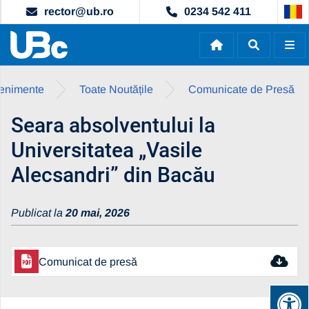
rector@ub.ro
0234 542 411
evenimente
Toate Noutățile
Comunicate de Presă
Seara absolventului la
Universitatea „Vasile
Alecsandri” din Bacău
Publicat la
20 mai, 2026
Comunicat de presă