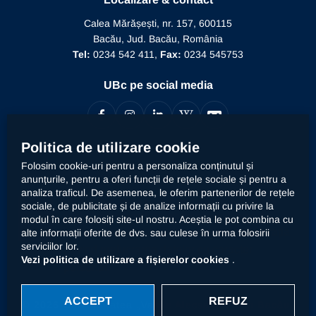
Conducere
Editura Alma Mater
Recunoaștere conducător doctorat
Calea Mărășești, nr. 157, 600115
Relații internaționale
Bacău, Jud. Bacău, România
Alumni
Informații de interes public
Tel:
0234 542 411,
Fax:
0234 545753
Doctor Honoris Causa
Documente interne
UBc pe social media
Calitate
Politica de utilizare cookie
Contact
Folosim cookie-uri pentru a personaliza conținutul și
anunțurile, pentru a oferi funcții de rețele sociale și pentru a
analiza traficul. De asemenea, le oferim partenerilor de rețele
Universitatea „Vasile Alecsandri” din Bacău prelucrează
sociale, de publicitate și de analize informații cu privire la
datele dumneavoastră cu caracter personal, respectiv
modul în care folosiți site-ul nostru. Aceștia le pot combina cu
declarația
alte informații oferite de dvs. sau culese în urma folosirii
imaginea prin mijloace automatizate. Accesați
serviciilor lor.
privind prelucrarea datelor cu caracter
Vezi politica de utilizare a fișierelor cookies
.
personal
.
ACCEPT
REFUZ
© 2026 Universitatea „Vasile Alecsandri” din Bacău.