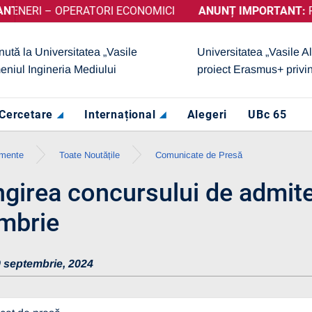
I – OPERATORI ECONOMICI
 A OBȚINUT CALIFICATIVUL „GRAD DE ÎNCREDERE RIDICAT”, 
ANUNȚ IMPORTANT:
PRELUN
nută la Universitatea „Vasile
Universitatea „Vasile A
eniul Ingineria Mediului
proiect Erasmus+ privi
Cercetare
Internațional
Alegeri
UBc 65
imente
Toate Noutățile
Comunicate de Presă
ngirea concursului de admit
mbrie
 septembrie, 2024