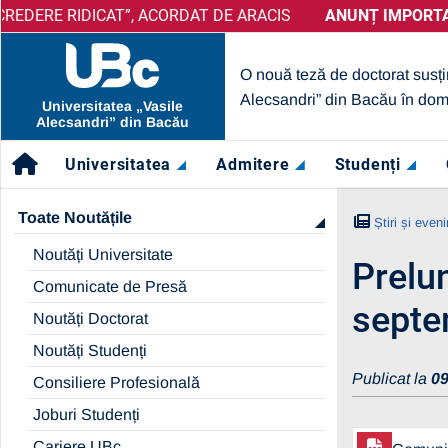
 RIDICAT”, ACORDAT DE ARACIS
ANUNȚ IMPORTANT:
PRELUNGIRE SELECȚIE PARTENER
ANUNȚ IMPORTANT:
UBc
O nouă teză de doctorat susți
Alecsandri” din Bacău în dom
Universitatea „Vasile
Alecsandri” din Bacău
Universitatea
Admitere
Studenți
Toate Noutățile
Știri și even
Noutăți Universitate
Prelu
Comunicate de Presă
septe
Noutăți Doctorat
Noutăți Studenți
Publicat la
09
Consiliere Profesională
Joburi Studenți
Cariere UBc