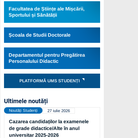
Facultatea de Științe ale Mișcării,
Sportului și Sănătății
Școala de Studii Doctorale
Departamentul pentru Pregătirea
Personalului Didactic
PLATFORMĂ UMS STUDENȚI
Ultimele noutăți
Noutăți Studenți
27 iulie 2026
Cazarea candidaților la examenele
de grade didactice/Alte în anul
universitar 2025-2026