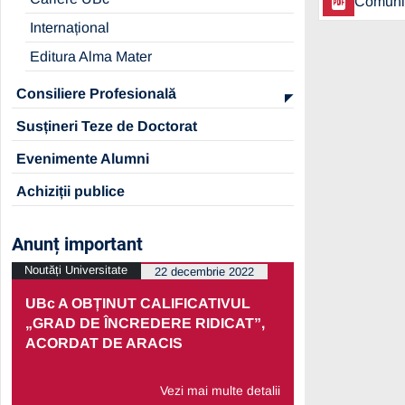
Comunic
Internațional
Editura Alma Mater
Consiliere Profesională
Susțineri Teze de Doctorat
Evenimente Alumni
Achiziții publice
Anunț important
Noutăți Universitate
Noutăți Univers
22 decembrie 2022
UBc A OBȚINUT CALIFICATIVUL
PRELUNGI
„GRAD DE ÎNCREDERE RIDICAT”,
PARTENERI
ACORDAT DE ARACIS
ECONOMIC
Vezi mai multe detalii