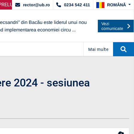
ACORDAT DE ARACIS
GIRE SELECȚIE PARTENERI – OPERATORI ECONOMICI
ANUNȚ IMPORTANT:
UBc A OBȚINUT 
ANU
ROMÂNĂ
rector@ub.ro
0234 542 411
lecsandri” din Bacău este liderul unui nou
Vezi
comunicate
nd implementarea economiei circu ...
Mai multe
ere 2024 - sesiunea