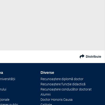
Distribuie
ea
Diverse
iversității
Recunoaștere diplomă doctor
Recunoaștere funcție didactică
rului
Recunoaștere conducător doctorat
Alumni
ționale
Doctor Honoris Causa
interes public
Calitate