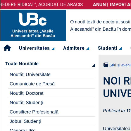
DICAT”, ACORDAT DE ARACIS
ANUNȚ IMPORTANT:
PRELUNGIRE SELECȚIE PARTENERI 
ANUNȚ IMPORTANT:
UBc A O
O nouă teză de doctorat susți
Alecsandri” din Bacău în dom
Universitatea „Vasile
Alecsandri” din Bacău
Universitatea
Admitere
Studenți
Toate Noutățile
Știri și even
Noutăți Universitate
NOI 
Comunicate de Presă
UNIV
Noutăți Doctorat
Noutăți Studenți
Publicat la
11
Consiliere Profesională
Joburi Studenți
Universitatea
Cariere UBc