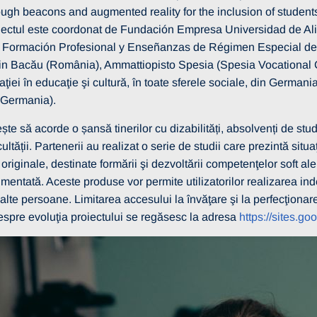
ugh beacons and augmented reality for the inclusion of students 
ectul este coordonat de Fundación Empresa Universidad de Al
 Formación Profesional y Enseñanzas de Régimen Especial de la
in Bacău (România), Ammattiopisto Spesia (Spesia Vocational Co
ţiei în educaţie şi cultură, în toate sferele sociale, din Germani
Germania).
ște să acorde o șansă tinerilor cu dizabilități, absolvenți de st
ultății. Partenerii au realizat o serie de studii care prezintă situ
riginale, destinate formării şi dezvoltării competenţelor soft ale 
gmentată. Aceste produse vor permite utilizatorilor realizarea in
alte persoane. Limitarea accesului la învăţare şi la perfecţionare
itate
13 martie 2026
despre evoluţia proiectului se regăsesc la adresa
https://sites.g
RE SELECȚIE
 – OPERATORI
I
Vezi mai multe detalii