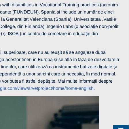
with disabilities in Vocational Training practices (acronim
icante (FUNDEUN), Spania și include un număr de cinci
 Generalitat Valenciana (Spania), Universitatea „Vasile
llege, din Finlanda), Ingenio Labs (o asociaţie non-profit
a) şi ISOB (un centru de cercetare în educaţie din
udii superioare, care nu au reușit să se angajeze după
aţia acestor tineri în Europa şi se află în faza de dezvoltare a
tinerilor, care utilizează ca instrumente balizele digitale şi
dependentă a unor sarcini care ar necesita, în mod normal,
 vor putea fi astfel depăşite. Mai multe informații despre
oogle.com/view/arvetproject/home/home-english
.