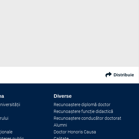
Distribuie
au
ea
Diverse
iversității
Recunoaștere diplomă doctor
Recunoaștere funcție didactică
rului
Recunoaștere conducător doctorat
Alumni
ționale
Doctor Honoris Causa
interes public
Calitate