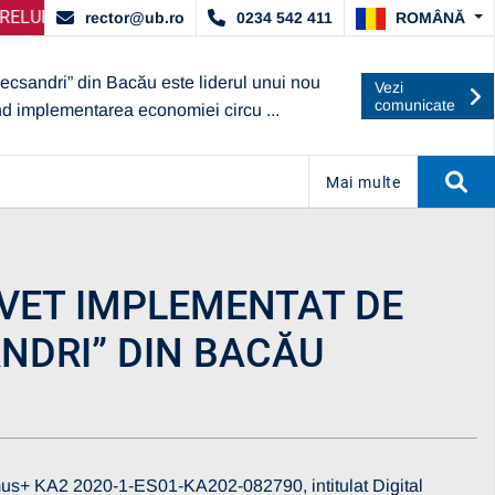
RDAT DE ARACIS
E SELECȚIE PARTENERI – OPERATORI ECONOMICI
ANUNȚ IMPORTANT:
UBc A OBȚINUT CALI
ANUNȚ
ROMÂNĂ
rector@ub.ro
0234 542 411
lecsandri” din Bacău este liderul unui nou
Vezi
comunicate
nd implementarea economiei circu ...
Mai multe
RVET IMPLEMENTAT DE
ANDRI” DIN BACĂU
smus+ KA2 2020-1-ES01-KA202-082790, intitulat Digital