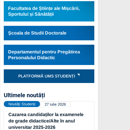
Facultatea de Științe ale Mișcării,
Sportului și Sănătății
Școala de Studii Doctorale
Departamentul pentru Pregătirea
Personalului Didactic
PLATFORMĂ UMS STUDENȚI
Ultimele noutăți
Noutăți Studenți
27 iulie 2026
Cazarea candidaților la examenele
de grade didactice/Alte în anul
universitar 2025-2026