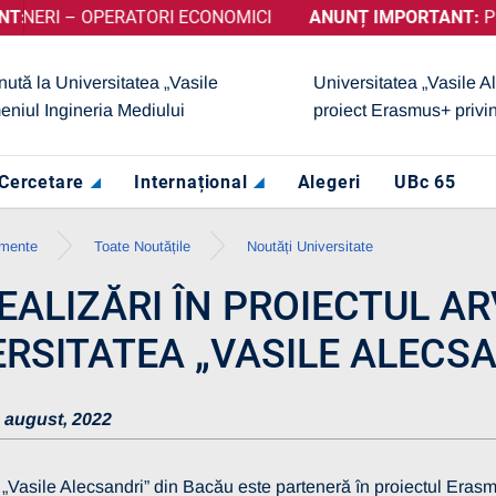
– OPERATORI ECONOMICI
BȚINUT CALIFICATIVUL „GRAD DE ÎNCREDERE RIDICAT”, ACO
ANUNȚ IMPORTANT:
PRELUNGIR
nută la Universitatea „Vasile
Universitatea „Vasile A
eniul Ingineria Mediului
proiect Erasmus+ privi
Cercetare
Internațional
Alegeri
UBc 65
imente
Toate Noutățile
Noutăți Universitate
REALIZĂRI ÎN PROIECTUL A
ERSITATEA „VASILE ALECS
 august, 2022
 „Vasile Alecsandri” din Bacău este parteneră în proiectul Era