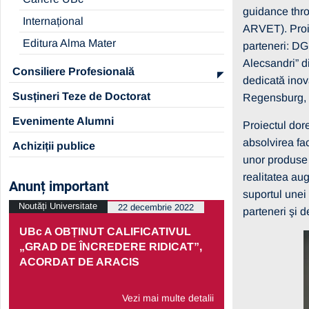
guidance thro
Internațional
ARVET). Proi
Editura Alma Mater
parteneri: DG
Alecsandri” d
Consiliere Profesională
dedicată inova
Susțineri Teze de Doctorat
Regensburg, 
Evenimente Alumni
Proiectul dore
absolvirea fac
Achiziții publice
unor produse o
realitatea au
Anunț important
suportul unei 
Noutăți Universitate
Noutăți Univers
22 decembrie 2022
parteneri şi 
UBc A OBȚINUT CALIFICATIVUL
PRELUNGI
„GRAD DE ÎNCREDERE RIDICAT”,
PARTENERI
ACORDAT DE ARACIS
ECONOMIC
Vezi mai multe detalii