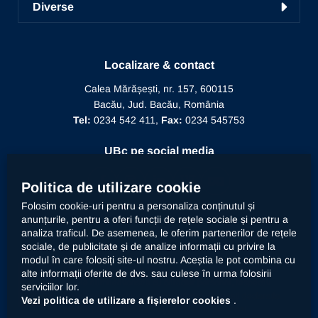
Învățământ la distanță
Diverse
Alegeri
Manifestări științifice
Biblioteca
Recunoaștere diplomă doctor
Mesajul Rectorului
Proiecte în derulare
Recunoaștere funcție didactică
Conducere
Localizare & contact
Editura Alma Mater
Recunoaștere conducător doctorat
Calea Mărășești, nr. 157, 600115
Relații internaționale
Bacău, Jud. Bacău, România
Alumni
Informații de interes public
Tel:
0234 542 411,
Fax:
0234 545753
Doctor Honoris Causa
Documente interne
UBc pe social media
Calitate
Politica de utilizare cookie
Folosim cookie-uri pentru a personaliza conținutul și
anunțurile, pentru a oferi funcții de rețele sociale și pentru a
Contact
analiza traficul. De asemenea, le oferim partenerilor de rețele
sociale, de publicitate și de analize informații cu privire la
modul în care folosiți site-ul nostru. Aceștia le pot combina cu
Universitatea „Vasile Alecsandri” din Bacău prelucrează
alte informații oferite de dvs. sau culese în urma folosirii
datele dumneavoastră cu caracter personal, respectiv
serviciilor lor.
imaginea prin mijloace automatizate. Accesați
declarația
Vezi politica de utilizare a fișierelor cookies
.
privind prelucrarea datelor cu caracter personal
.