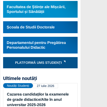
Facultatea de Științe ale Mișcării,
Sportului și Sănătății
Școala de Studii Doctorale
Departamentul pentru Pregătirea
Personalului Didactic
PLATFORMĂ UMS STUDENȚI
Ultimele noutăți
Noutăți Studenți
27 iulie 2026
Cazarea candidaților la examenele
de grade didactice/Alte în anul
universitar 2025-2026