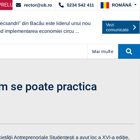
RDAT DE ARACIS
E SELECȚIE PARTENERI – OPERATORI ECONOMICI
ANUNȚ IMPORTANT:
UBc A OBȚINUT CALI
ANUNȚ
ROMÂNĂ
rector@ub.ro
0234 542 411
lecsandri” din Bacău este liderul unui nou
Vezi
comunicate
nd implementarea economiei circu ...
Mai multe
um se poate practica
etății Antreprenoriale Studențești a avut loc a XVI-a ediție,