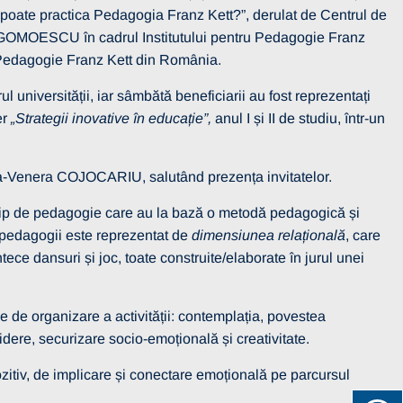
 se poate practica Pedagogia Franz Kett?”, derulat de Centrul de
ca GOMOESCU în cadrul Institutului pentru Pedagogie Franz
 Pedagogie Franz Kett din România.
drul universității, iar sâmbătă beneficiarii au fost reprezentați
er
„Strategii inovative în educație”,
anul I și II de studiu, într-un
aela-Venera COJOCARIU, salutând prezența invitatelor.
ui tip de pedagogie care au la bază o metodă pedagogică și
ei pedagogii este reprezentat de
dimensiunea relațională
, care
tece dansuri și joc, toate construite/elaborate în jurul unei
le de organizare a activității: contemplația, povestea
hidere, securizare socio-emoțională și creativitate.
pozitiv, de implicare și conectare emoțională pe parcursul