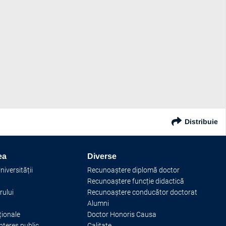
Distribuie
ea
Diverse
iversității
Recunoaștere diplomă doctor
Recunoaștere funcție didactică
rului
Recunoaștere conducător doctorat
Alumni
ționale
Doctor Honoris Causa
interes public
Calitate