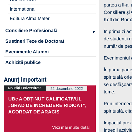
partea a II-a,
Internațional
Consiliere și
Editura Alma Mater
Kett din Româ
Consiliere Profesională
În prima zi act
de studenții 
Susțineri Teze de Doctorat
număr de pes
Evenimente Alumni
Evenimentul a
Achiziții publice
În prima part
spirituală ori
Anunț important
se desfășoară 
Noutăți Universitate
Noutăți Univers
22 decembrie 2022
teme.
UBc A OBȚINUT CALIFICATIVUL
PRELUNGI
Prin intermedi
„GRAD DE ÎNCREDERE RIDICAT”,
PARTENERI
spirituală, ci
ACORDAT DE ARACIS
ECONOMIC
Impactul preze
Vezi mai multe detalii
întregii activit