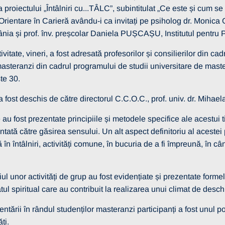
 a proiectului „Întâlniri cu...TÂLC”, subintitulat „Ce este și cum
 Orientare în Carieră avându-i ca invitați pe psiholog dr. Moni
nia și prof. înv. preșcolar Daniela PUȘCAȘU, Institutul pentru
ivitate, vineri, a fost adresată profesorilor și consilierilor din ca
masteranzi din cadrul programului de studii universitare de mast
te 30.
 fost deschis de către directorul C.C.O.C., prof. univ. dr. Mih
e au fost prezentate principiile și metodele specifice ale acest
entată către găsirea sensului. Un alt aspect definitoriu al acest
în întâlniri, activități comune, în bucuria de a fi împreună, în cân
itate
13 martie 2026
RE SELECȚIE
ul unor activități de grup au fost evidențiate și prezentate forme
 – OPERATORI
tatul spiritual care au contribuit la realizarea unui climat de desc
I
ntării în rândul studenților masteranzi participanți a fost unul 
Vezi mai multe detalii
ăți.