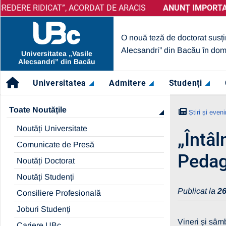
DICAT”, ACORDAT DE ARACIS
ANUNȚ IMPORTANT:
PRELUNGIRE SELECȚIE PARTENERI 
ANUNȚ IMPORTANT:
UBc A O
O nouă teză de doctorat susți
Alecsandri” din Bacău în dom
Universitatea „Vasile
Alecsandri” din Bacău
Universitatea
Admitere
Studenți
Toate Noutățile
Știri și even
Noutăți Universitate
„Întâl
Comunicate de Presă
Pedag
Noutăți Doctorat
Noutăți Studenți
Publicat la
26
Consiliere Profesională
Joburi Studenți
Vineri și sâmb
Cariere UBc