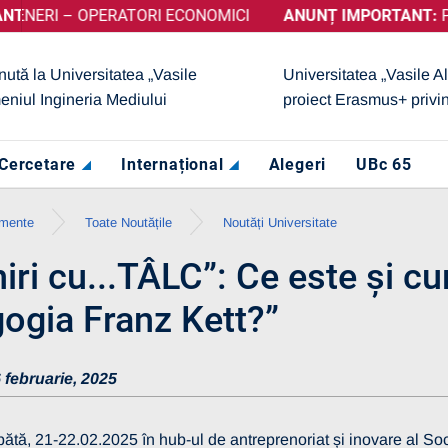
– OPERATORI ECONOMICI
BȚINUT CALIFICATIVUL „GRAD DE ÎNCREDERE RIDICAT”, ACO
ANUNȚ IMPORTANT:
PRELUNGIR
nută la Universitatea „Vasile
Universitatea „Vasile A
eniul Ingineria Mediului
proiect Erasmus+ privi
Cercetare
Internațional
Alegeri
UBc 65
imente
Toate Noutățile
Noutăți Universitate
niri cu...TÂLC”: Ce este și c
ogia Franz Kett?”
 februarie, 2025
ătă, 21-22.02.2025 în hub-ul de antreprenoriat și inovare al Soci