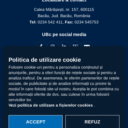
Conducere
Editura Alma Mater
Recunoaștere conducător doctorat
Calea Mărășești, nr. 157, 600115
Relații internaționale
Bacău, Jud. Bacău, România
Alumni
Informații de interes public
Tel:
0234 542 411,
Fax:
0234 545753
Doctor Honoris Causa
Documente interne
UBc pe social media
Calitate
Politica de utilizare cookie
Contact
Folosim cookie-uri pentru a personaliza conținutul și
anunțurile, pentru a oferi funcții de rețele sociale și pentru a
analiza traficul. De asemenea, le oferim partenerilor de rețele
Universitatea „Vasile Alecsandri” din Bacău prelucrează
sociale, de publicitate și de analize informații cu privire la
datele dumneavoastră cu caracter personal, respectiv
modul în care folosiți site-ul nostru. Aceștia le pot combina cu
declarația
alte informații oferite de dvs. sau culese în urma folosirii
imaginea prin mijloace automatizate. Accesați
serviciilor lor.
privind prelucrarea datelor cu caracter
Vezi politica de utilizare a fișierelor cookies
.
personal
.
ACCEPT
REFUZ
© 2026 Universitatea „Vasile Alecsandri” din Bacău.