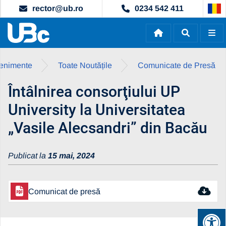
rector@ub.ro
0234 542 411
evenimente
Toate Noutățile
Comunicate de Presă
Întâlnirea consorţiului UP
University la Universitatea
„Vasile Alecsandri” din Bacău
Publicat la
15 mai, 2024
Comunicat de presă