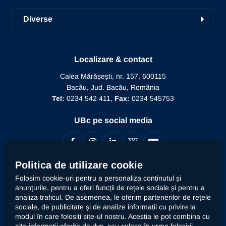
Pregătirea personalului didactic
Prezentarea Universității
Academic TV
ICDICTT
Diverse
Învățământ la distanță
Alegeri
Manifestări științifice
Recunoaștere diplomă doctor
Biblioteca
Mesajul Rectorului
Proiecte în derulare
Recunoaștere funcție didactică
Localizare & contact
Conducere
Editura Alma Mater
Recunoaștere conducător doctorat
Calea Mărășești, nr. 157, 600115
Relații internaționale
Bacău, Jud. Bacău, România
Alumni
Informații de interes public
Tel:
0234 542 411,
Fax:
0234 545753
Doctor Honoris Causa
Documente interne
UBc pe social media
Calitate
Politica de utilizare cookie
Contact
Folosim cookie-uri pentru a personaliza conținutul și
anunțurile, pentru a oferi funcții de rețele sociale și pentru a
analiza traficul. De asemenea, le oferim partenerilor de rețele
Universitatea „Vasile Alecsandri” din Bacău prelucrează
sociale, de publicitate și de analize informații cu privire la
datele dumneavoastră cu caracter personal, respectiv
modul în care folosiți site-ul nostru. Aceștia le pot combina cu
declarația
imaginea prin mijloace automatizate. Accesați