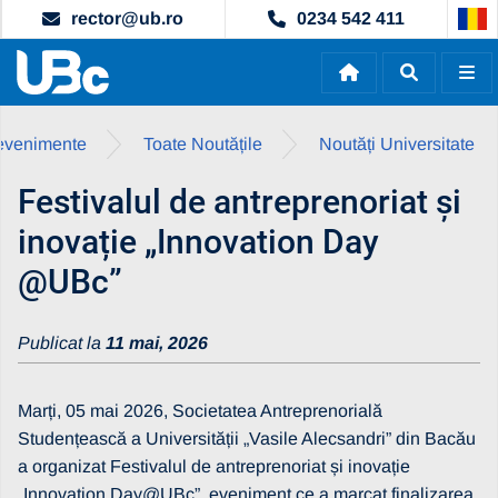
rector@ub.ro
0234 542 411
i evenimente
Toate Noutățile
Noutăți Universitate
Festivalul de antreprenoriat și
inovație „Innovation Day
@UBc”
Publicat la
11 mai, 2026
Marți, 05 mai 2026, Societatea Antreprenorială
Studențească a Universității „Vasile Alecsandri” din Bacău
a organizat Festivalul de antreprenoriat și inovație
„Innovation Day@UBc”, eveniment ce a marcat finalizarea