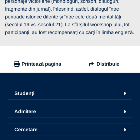
personaje victoriene (monologuri, scrisori, dialoguri,
fragmente din jurnal), înlesnind, astfel, dialogul între
perioade istorice diferite și între cele două mentalități
(secolul 19 vs. secolul 21). La sfârșitul workshop-ului, toți
participanții au fost recompensați cu cărți în limba engleză.
Printează pagina
Distribuie
https://www.ub.ro/stiri-si-evenimente/facultatea-de-litere-
a-organizat-workshop-ul-victober
Studenți
Copiază link
Facultăți
Admitere
Ghid de studii
Conversie, specializare și grade
Centrul de Consiliere și Orientare în Carieră
Cercetare
Admitere
Liga studențească