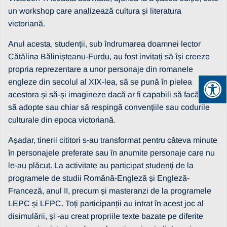
un workshop care analizează cultura și literatura
victoriană.
Anul acesta, studenții, sub îndrumarea doamnei lector
Cătălina Bălinișteanu-Furdu, au fost invitați să își creeze
propria reprezentare a unor personaje din romanele
engleze din secolul al XIX-lea, să se pună în pielea
acestora și să-și imagineze dacă ar fi capabili să facă față,
să adopte sau chiar să respingă convențiile sau codurile
culturale din epoca victoriană.
Așadar, tinerii cititori s-au transformat pentru câteva minute
în personajele preferate sau în anumite personaje care nu
le-au plăcut. La activitate au participat studenți de la
programele de studii Română-Engleză și Engleză-
Franceză, anul II, precum și masteranzi de la programele
LEPC și LFPC. Toți participanții au intrat în acest joc al
disimulării, și -au creat propriile texte bazate pe diferite