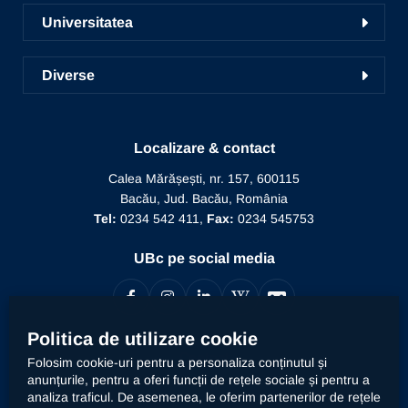
Cercetare în UBc
Școala de studii doctorale
Universitatea
Radio UNSR Bacău
Acces portal bază de date
Pregătirea personalului didactic
Prezentarea Universității
Academic TV
ICDICTT
Diverse
Învățământ la distanță
Alegeri
Manifestări științifice
Recunoaștere diplomă doctor
Biblioteca
Mesajul Rectorului
Proiecte în derulare
Recunoaștere funcție didactică
Localizare & contact
Conducere
Editura Alma Mater
Recunoaștere conducător doctorat
Calea Mărășești, nr. 157, 600115
Relații internaționale
Bacău, Jud. Bacău, România
Alumni
Informații de interes public
Tel:
0234 542 411,
Fax:
0234 545753
Doctor Honoris Causa
Documente interne
UBc pe social media
Calitate
Politica de utilizare cookie
Contact
Folosim cookie-uri pentru a personaliza conținutul și
anunțurile, pentru a oferi funcții de rețele sociale și pentru a
analiza traficul. De asemenea, le oferim partenerilor de rețele