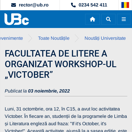
rector@ub.ro
0234 542 411
i evenimente
Toate Noutățile
Noutăți Universitate
FACULTATEA DE LITERE A
ORGANIZAT WORKSHOP-UL
„VICTOBER”
Publicat la
03 noiembrie, 2022
Luni, 31 octombrie, ora 12, în C15, a avut loc activitatea
Victober. În fiecare an, studenții de la programele de Limba
și Literatura engleză aud fraza: "If it's October, it's
Victober!". Această activitate, ajunsă la a șasea ediție, este