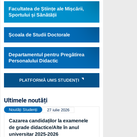
Facultatea de Științe ale Mișcării,
Sportului și Sănătății
Școala de Studii Doctorale
Departamentul pentru Pregătirea
Personalului Didactic
PLATFORMĂ UMS STUDENȚI
Ultimele noutăți
Noutăți Studenți
27 iulie 2026
Cazarea candidaților la examenele
de grade didactice/Alte în anul
universitar 2025-2026