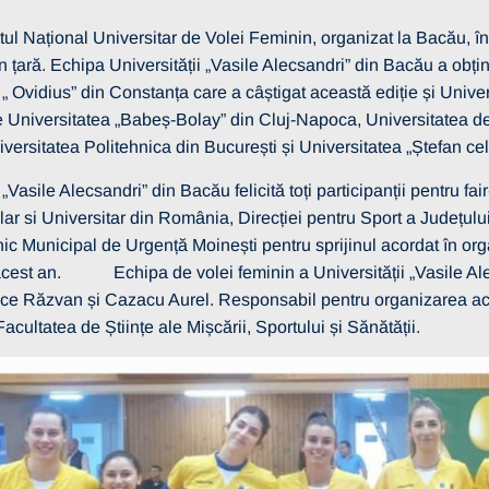
l Național Universitar de Volei Feminin, organizat la Bacău, în
in țară. Echipa Universității „Vasile Alecsandri” din Bacău a obți
„ Ovidius” din Constanța care a câștigat această ediție și Univer
e Universitatea „Babeș-Bolay” din Cluj-Napoca, Universitatea 
iversitatea Politehnica din București și Universitatea „Ștefan c
„Vasile Alecsandri” din Bacău felicită toți participanții pentru fai
lar si Universitar din România, Direcției pentru Sport a Județu
inic Municipal de Urgență Moinești pentru sprijinul acordat în o
cest an. Echipa de volei feminin a Universității „Vasile Alec
ice Răzvan și Cazacu Aurel. Responsabil pentru organizarea aces
acultatea de Științe ale Mișcării, Sportului și Sănătății.
itate
13 martie 2026
RE SELECȚIE
 – OPERATORI
I
Vezi mai multe detalii