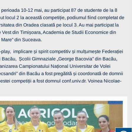
 perioada 10-12 mai, au participat 87 de studente de la 8
nut locul 2 la această competiție, podiumul fiind completat de
sitatea din Oradea clasată pe locul 3. Au mai participat la
de Vest din Timișoara, Academia de Studii Economice din
el Mare” din Suceava.
r-play, implicare și spirit competitiv și mulțumește Federației
lui Bacău, Școlii Gimnaziale „George Bacovia” din Bacău,
rganizarea Campionatului Național Universitar de Volei
sandri” din Bacău a fost pregătită și coordonată de domnii
tei competiții a fost domnul conf.univ.dr. Voinea Nicolae-