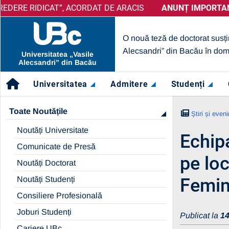
, ACORDAT DE ARACIS
ANUNȚ IMPORTANT:
PRELUNGIRE SELECȚIE PARTENERI – OP
ANUNȚ IMPORTANT:
UBc A OBȚINU
O nouă teză de doctorat susți
Alecsandri” din Bacău în dom
Universitatea „Vasile
Alecsandri” din Bacău
Universitatea
Admitere
Studenți
Toate Noutățile
Știri și even
Noutăți Universitate
Echipa
Comunicate de Presă
pe loc
Noutăți Doctorat
Noutăți Studenți
Femin
Consiliere Profesională
Joburi Studenți
Publicat la
14
Cariere UBc