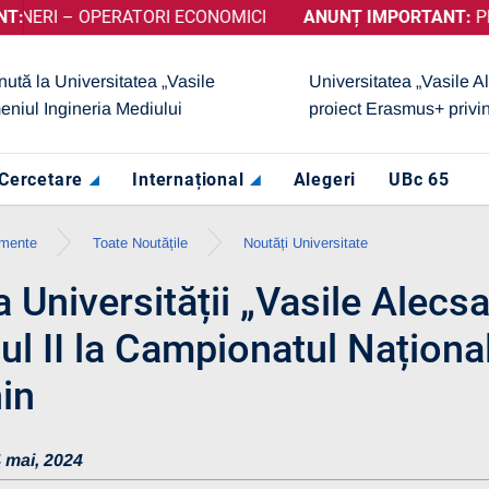
ERATORI ECONOMICI
T CALIFICATIVUL „GRAD DE ÎNCREDERE RIDICAT”, ACORDAT 
ANUNȚ IMPORTANT:
PRELUNGIRE SE
nută la Universitatea „Vasile
Universitatea „Vasile A
eniul Ingineria Mediului
proiect Erasmus+ privi
Cercetare
Internațional
Alegeri
UBc 65
imente
Toate Noutățile
Noutăți Universitate
 Universității „Vasile Alecs
ul II la Campionatul Național
in
 mai, 2024