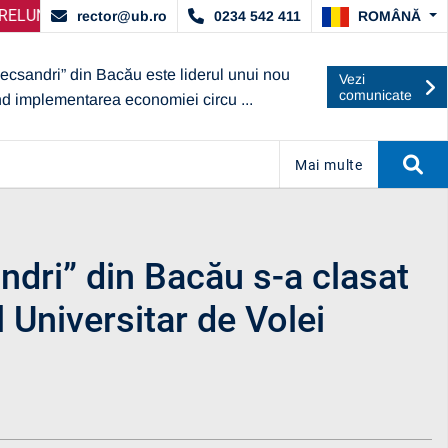
DE ARACIS
LECȚIE PARTENERI – OPERATORI ECONOMICI
ANUNȚ IMPORTANT:
UBc A OBȚINUT CALIFICAT
ANUNȚ IM
ROMÂNĂ
rector@ub.ro
0234 542 411
lecsandri” din Bacău este liderul unui nou
Vezi
comunicate
nd implementarea economiei circu ...
Mai multe
andri” din Bacău s-a clasat
 Universitar de Volei