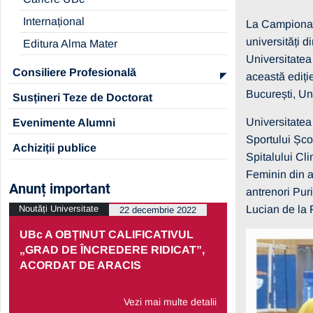
Internațional
La Campionatu
universități d
Editura Alma Mater
Universitatea 
Consiliere Profesională
această ediți
București, Un
Susțineri Teze de Doctorat
Universitatea 
Evenimente Alumni
Sportului Șco
Achiziții publice
Spitalului Cl
Feminin din a
Anunț important
antrenori Pur
Noutăți Universitate
Lucian de la F
Noutăți Univers
22 decembrie 2022
UBc A OBȚINUT CALIFICATIVUL
PRELUNGI
„GRAD DE ÎNCREDERE RIDICAT”,
PARTENERI
ACORDAT DE ARACIS
ECONOMIC
Vezi mai multe detalii